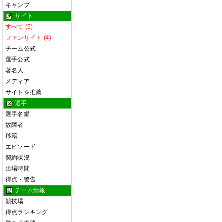
キャンプ
サイト
すべて (5)
ファンサイト (4)
チーム公式
選手公式
著名人
メディア
サイトを推薦
選手
選手名鑑
故障者
移籍
エピソード
契約状況
出場時間
得点・警告
チーム情報
競技場
得点ランキング