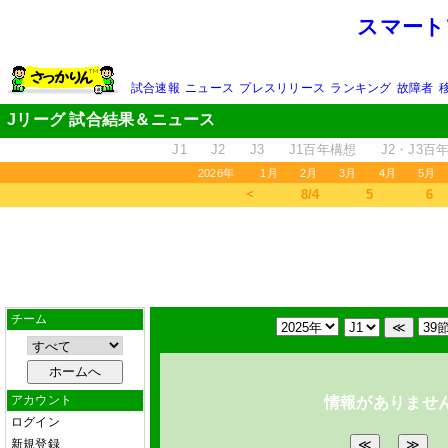
スマート
試合速報
ニュース
プレスリリース
ランキング
故障者
Jリーグ 試合結果＆ニュース
J1
J2
J3
J1百年構想
J2・J3百
2026年
1月
2月
3月
4月
5月
＜
8/4
5
6
チーム
アカウント
情報がありませ
ログイン
新規登録