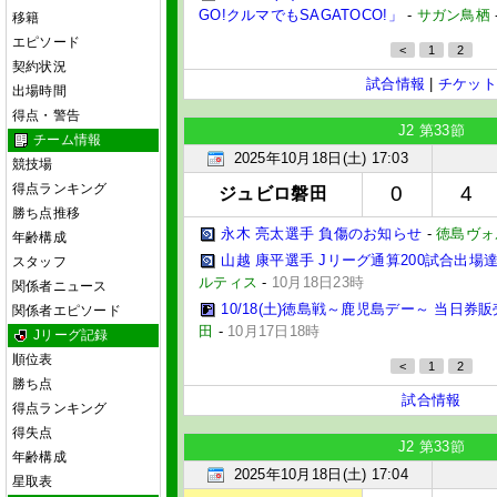
GO!クルマでもSAGATOCO!」
-
サガン鳥栖
移籍
エピソード
<
1
2
契約状況
試合情報
|
チケット
出場時間
得点・警告
J2 第33節
チーム情報
2025年10月18日(土) 17:03
競技場
得点ランキング
0
4
ジュビロ磐田
勝ち点推移
永木 亮太選手 負傷のお知らせ
-
徳島ヴォ
年齢構成
山越 康平選手 Jリーグ通算200試合出場
スタッフ
ルティス
-
10月18日23時
関係者ニュース
10/18(土)徳島戦～鹿児島デー～ 当日券
関係者エピソード
田
-
10月17日18時
Jリーグ記録
順位表
<
1
2
勝ち点
試合情報
得点ランキング
得失点
J2 第33節
年齢構成
2025年10月18日(土) 17:04
星取表