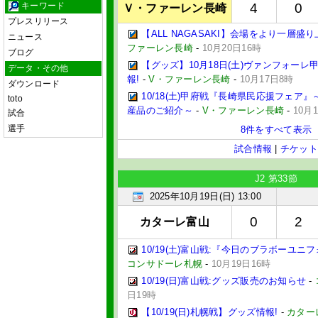
キーワード
4
0
Ｖ・ファーレン長崎
プレスリリース
【ALL NAGASAKI】会場をより一層盛
ニュース
ファーレン長崎
-
10月20日16時
ブログ
【グッズ】10月18日(土)ヴァンフォー
データ・その他
報!
-
V・ファーレン長崎
-
10月17日8時
ダウンロード
10/18(土)甲府戦『長崎県民応援フェア』
toto
産品のご紹介～
-
V・ファーレン長崎
-
10月
試合
選手
8件をすべて表示
試合情報
|
チケット
J2 第33節
2025年10月19日(日) 13:00
0
2
カターレ富山
10/19(土)富山戦:『今日のブラボーユ
コンサドーレ札幌
-
10月19日16時
10/19(日)富山戦:グッズ販売のお知らせ
-
日19時
【10/19(日)札幌戦】グッズ情報!
-
カター