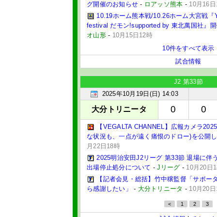
グ開催のお知らせ
-
ロアッソ熊本
-
10月16日
10.19ホーム熊本戦/10.26ホーム大宮戦『YA
festival だモン!supported by 東北萬国
オ山形
-
10月15日12時
10件をすべて表示
試合情報
J2 第33節
2025年10月19日(日) 14:03
0
0
大分トリニータ
【VEGALTA CHANNEL】広報カメラ2025
な状況も、一点が遠く痛恨のドロー)を公開
月22日18時
2025明治安田J2リーグ 第33節 退場に伴
出場停止処分について
-
Jリーグ
-
10月20日
【記者会見・総括】竹中穣監督「サポー
ら感謝したい」
-
大分トリニータ
-
10月20日
<
1
2
3