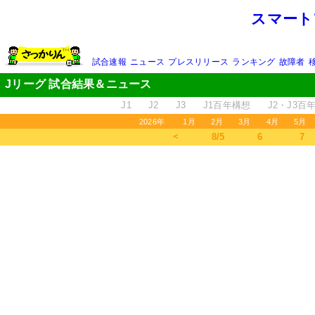
スマート
試合速報
ニュース
プレスリリース
ランキング
故障者
Jリーグ 試合結果＆ニュース
J1
J2
J3
J1百年構想
J2・J3百
2026年
1月
2月
3月
4月
5月
＜
8/5
6
7