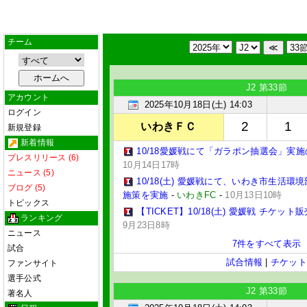
チーム
J2 第33節
アカウント
2025年10月18日(土) 14:03
ログイン
2
1
いわきＦＣ
新規登録
新着情報
10/18愛媛戦にて「ガラポン抽選会」実
プレスリリース (6)
10月14日17時
ニュース (5)
10/18(土) 愛媛戦にて、いわき市生活
ブログ (5)
施策を実施
-
いわきFC
-
10月13日10時
トピックス
【TICKET】10/18(土) 愛媛戦 チケッ
ランキング
9月23日8時
ニュース
7件をすべて表示
試合
試合情報
|
チケット
ファンサイト
選手公式
J2 第33節
著名人