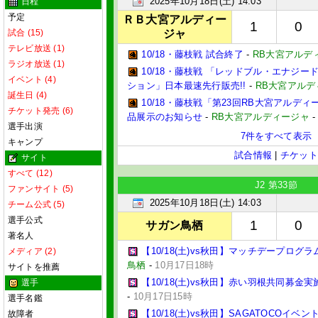
2025年10月18日(土) 14:03
日程
予定
ＲＢ大宮アルディー
1
0
試合 (15)
ジャ
テレビ放送 (1)
10/18・藤枝戦 試合終了
-
RB大宮アルデ
ラジオ放送 (1)
10/18・藤枝戦 「レッドブル・エナジー
イベント (4)
ション」日本最速先行販売!!
-
RB大宮アルデ
誕生日 (4)
10/18・藤枝戦「第23回RB大宮アルデ
チケット発売 (6)
品展示のお知らせ
-
RB大宮アルディージャ
選手出演
7件をすべて表示
キャンプ
試合情報
|
チケット
サイト
すべて (12)
J2 第33節
ファンサイト (5)
2025年10月18日(土) 14:03
チーム公式 (5)
選手公式
1
0
サガン鳥栖
著名人
【10/18(土)vs秋田】マッチデープログ
メディア (2)
鳥栖
-
10月17日18時
サイトを推薦
【10/18(土)vs秋田】赤い羽根共同募金
選手
-
10月17日15時
選手名鑑
【10/18(土)vs秋田】SAGATOCOイベ
故障者