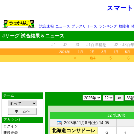
スマート
試合速報
ニュース
プレスリリース
ランキング
故障者
Jリーグ 試合結果＆ニュース
J1
J2
J3
J1百年構想
J2・J3百
2026年
1月
2月
3月
4月
5月
＜
8/4
5
6
チーム
J2 第36節
アカウント
2025年11月8日(土) 14:05
ログイン
北海道コンサドーレ
3
1
新規登録