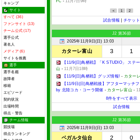
FC
-
11月7日9時
キャンプ
サイト
<
1
2
すべて (36)
試合情報
|
チケット
ファンサイト (13)
チーム公式 (17)
J2 第36節
選手公式
2025年11月9日(日) 13:03
著名人
3
1
カターレ富山
メディア (6)
サイトを推薦
【11/9(日)鳥栖戦】「K STUDIO」 ステ
選手
山
-
11月7日18時
選手名鑑
【11/9(日)鳥栖戦】グッズ情報!
-
カター
故障者
【11/9日(日)鳥栖戦後】アフターマッチファン
移籍
by 北陸コカ・コーラ開催
-
カターレ富山
-
1
エピソード
8件をすべて表示
契約状況
出場時間
試合情報
得点・警告
J2 第36節
チーム情報
競技場
2025年11月9日(日) 13:03
得点ランキング
2
0
ベガルタ仙台