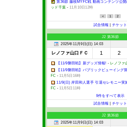
第36節 藤枝MYFC戦 動画コンテンツ公
ッド千葉
-
11月10日12時
<
1
2
試合情報
|
チケット
J2 第36節
2025年11月9日(日) 14:03
1
2
レノファ山口ＦＣ
【11/9磐田戦】新グッズ情報!
-
レノファ
【11/9磐田戦】パブリックビューイング開
FC
-
11月5日16時
11/9(日) 岸田和人選手 引退セレモニー
FC
-
11月5日11時
9件をすべて表示
試合情報
|
チケット
J2 第36節
2025年11月9日(日) 14:03