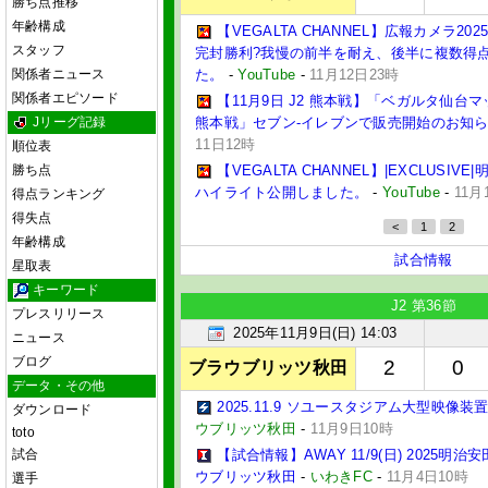
勝ち点推移
年齢構成
【VEGALTA CHANNEL】広報カメラ2025
スタッフ
完封勝利?我慢の前半を耐え、後半に複数得点
関係者ニュース
た。
-
YouTube
-
11月12日23時
関係者エピソード
【11月9日 J2 熊本戦】「ベガルタ仙台マ
Jリーグ記録
熊本戦」セブン‐イレブンで販売開始のお知
11日12時
順位表
勝ち点
【VEGALTA CHANNEL】|EXCLUSIVE
ハイライト公開しました。
-
YouTube
-
11月
得点ランキング
得失点
<
1
2
年齢構成
試合情報
星取表
キーワード
J2 第36節
プレスリリース
2025年11月9日(日) 14:03
ニュース
ブログ
2
0
ブラウブリッツ秋田
データ・その他
2025.11.9 ソユースタジアム大型映像
ダウンロード
ウブリッツ秋田
-
11月9日10時
toto
試合
【試合情報】AWAY 11/9(日) 2025明治安
ウブリッツ秋田
-
いわきFC
-
11月4日10時
選手