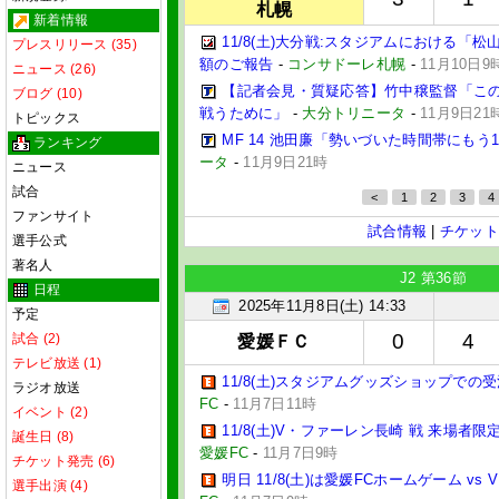
札幌
新着情報
11/8(土)大分戦:スタジアムにおける「
プレスリリース (35)
額のご報告
-
コンサドーレ札幌
-
11月10日9
ニュース (26)
【記者会見・質疑応答】竹中穣監督「この
ブログ (10)
戦うために」
-
大分トリニータ
-
11月9日21
トピックス
MF 14 池田廉「勢いづいた時間帯にもう
ランキング
ータ
-
11月9日21時
ニュース
試合
<
1
2
3
4
ファンサイト
試合情報
|
チケット
選手公式
著名人
J2 第36節
日程
2025年11月8日(土) 14:33
予定
0
4
試合 (2)
愛媛ＦＣ
テレビ放送 (1)
11/8(土)スタジアムグッズショップでの
ラジオ放送
FC
-
11月7日11時
イベント (2)
11/8(土)V・ファーレン長崎 戦 来場者限
誕生日 (8)
愛媛FC
-
11月7日9時
チケット発売 (6)
明日 11/8(土)は愛媛FCホームゲーム v
選手出演 (4)