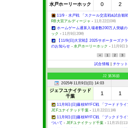
0
2
水戸ホーリーホック
11/9・水戸戦 「スクール交流戦&試合
RB大宮アルディージャ
-
11月22日0時
ホームゲーム通算入場者数200万人突破
ック
-
11月9日20時
【11/9(日)大宮戦】2025サポーターズ
のお知らせ
-
水戸ホーリーホック
-
11月9日1
<
1
2
3
試合情報
|
チケット
J2 第36節
2025年11月9日(日) 14:03
ジェフユナイテッド
1
1
千葉
11月9日(日)藤枝MYFC戦 「フードド
JEFユナイテッド千葉
-
11月22日11時
11月9日(日)藤枝MYFC戦 「ブックドラ
ついて
-
JEFユナイテッド千葉
-
11月15日1