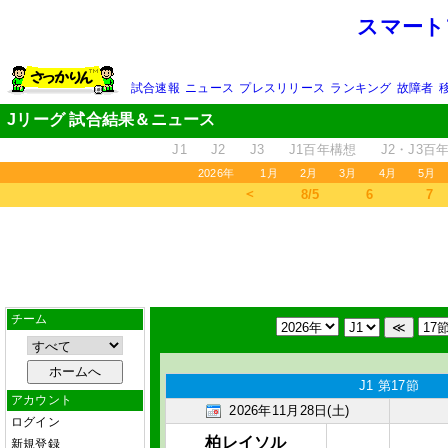
スマート
試合速報
ニュース
プレスリリース
ランキング
故障者
Jリーグ 試合結果＆ニュース
J1
J2
J3
J1百年構想
J2・J3百
2026年
1月
2月
3月
4月
5月
＜
8/5
6
7
チーム
J1 第17節
アカウント
2026年11月28日(土)
ログイン
柏レイソル
新規登録