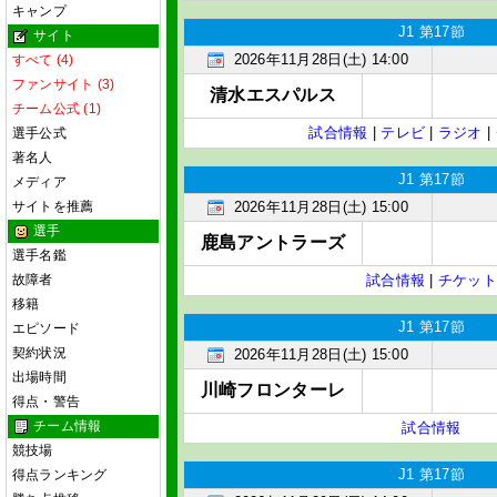
キャンプ
J1 第17節
サイト
2026年11月28日(土) 14:00
すべて (4)
ファンサイト (3)
清水エスパルス
チーム公式 (1)
試合情報
|
テレビ
|
ラジオ
|
選手公式
著名人
J1 第17節
メディア
サイトを推薦
2026年11月28日(土) 15:00
選手
鹿島アントラーズ
選手名鑑
故障者
試合情報
|
チケット
移籍
J1 第17節
エピソード
契約状況
2026年11月28日(土) 15:00
出場時間
川崎フロンターレ
得点・警告
チーム情報
試合情報
競技場
J1 第17節
得点ランキング