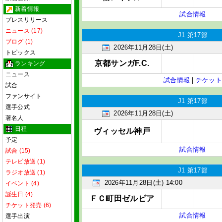
新着情報
試合情報
プレスリリース
ニュース (17)
J1 第17節
ブログ (1)
2026年11月28日(土)
トピックス
京都サンガF.C.
ランキング
ニュース
試合情報
|
チケット
試合
ファンサイト
J1 第17節
選手公式
2026年11月28日(土)
著名人
日程
ヴィッセル神戸
予定
試合情報
試合 (15)
テレビ放送 (1)
J1 第17節
ラジオ放送 (1)
2026年11月28日(土) 14:00
イベント (4)
誕生日 (4)
ＦＣ町田ゼルビア
チケット発売 (6)
試合情報
選手出演