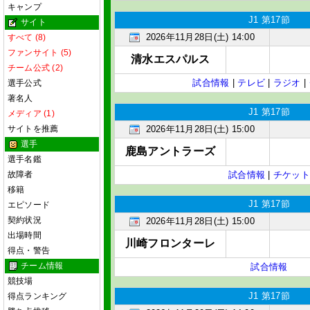
キャンプ
J1 第17節
サイト
2026年11月28日(土) 14:00
すべて (8)
ファンサイト (5)
清水エスパルス
チーム公式 (2)
試合情報
|
テレビ
|
ラジオ
|
選手公式
著名人
J1 第17節
メディア (1)
サイトを推薦
2026年11月28日(土) 15:00
選手
鹿島アントラーズ
選手名鑑
故障者
試合情報
|
チケット
移籍
J1 第17節
エピソード
契約状況
2026年11月28日(土) 15:00
出場時間
川崎フロンターレ
得点・警告
チーム情報
試合情報
競技場
J1 第17節
得点ランキング