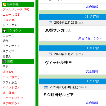
新着情報
試合情報
プレスリリース (26)
ニュース (51)
J1 第17節
ブログ (5)
2026年11月28日(土)
トピックス
京都サンガF.C.
ランキング
ニュース
試合情報
|
チケット
試合
ファンサイト
J1 第17節
選手公式
2026年11月28日(土)
著名人
日程
ヴィッセル神戸
予定
試合情報
試合 (2)
テレビ放送 (1)
J1 第17節
ラジオ放送
2026年11月28日(土) 14:00
イベント (2)
誕生日 (8)
ＦＣ町田ゼルビア
チケット発売 (6)
試合情報
選手出演 (2)