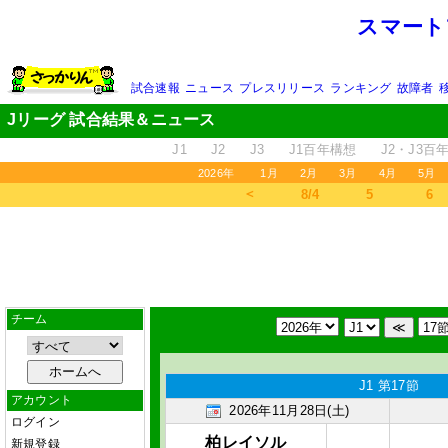
スマート
試合速報
ニュース
プレスリリース
ランキング
故障者
Jリーグ 試合結果＆ニュース
J1
J2
J3
J1百年構想
J2・J3百
2026年
1月
2月
3月
4月
5月
＜
8/4
5
6
チーム
J1 第17節
アカウント
2026年11月28日(土)
ログイン
柏レイソル
新規登録