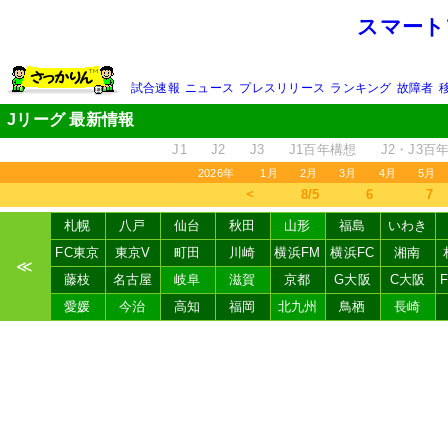
スマート
試合速報
ニュース
プレスリリース
ランキング
故障者
Jリーグ 最新情報
J1
J2
J3
J1百年構想
J2・J3百
2026年
1月
2月
3月
4月
5月
＜
8/5
6
7
札幌
八戸
仙台
秋田
山形
福島
いわき
FC東京
東京V
町田
川崎
横浜FM
横浜FC
湘南
≪
藤枝
名古屋
岐阜
滋賀
京都
G大阪
C大阪
愛媛
今治
高知
福岡
北九州
鳥栖
長崎