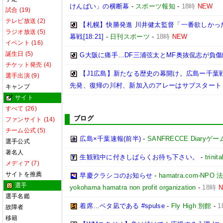
けんばい」の横断幕
-
スポーツ報知
-
18時
NEW
試合 (19)
テレビ放送 (2)
【札幌】快勝発進 川井健太監督「一番欲しかっ
ラジオ放送 (5)
幕戦[18:21]
-
日刊スポーツ
-
18時
NEW
イベント (16)
誕生日 (5)
G大阪に痛手…DF三浦弦太とMF奥抜侃志が負傷
チケット発売 (4)
【J1広島】新たなる歴史の幕開け。広島ー千葉
選手出演 (9)
先発、復帰の川村、新加入のアレーはサブスタート
キャンプ
サイト
すべて (26)
ブログ
ファンサイト (14)
チーム公式 (5)
広島×千葉速報(前半)
-
SANFRECCE Diaryゲ
選手公式
著名人
生観戦中に付きしばらくお待ち下さい。
-
trinita
メディア (7)
サイトを推薦
早慶クラシコのお知らせ
-
hamatra.com-
選手
yokohama hamatra non profit organization
-
18時
選手名鑑
着席…ベタ凪である #spulse
-
Fly High 別館
-
1
故障者
移籍