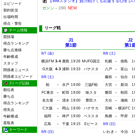
【WMスタジオ】負け続けても応援する心理 |
エピソード
ガジン
-
18時
NEW
契約状況
出場時間
得点・警告
リーグ戦
チーム情報
競技場
J1
J2
得点ランキング
第1節
第1
勝ち点推移
8/7 (金)
8/8 (土)
年齢構成
横浜FM
3-4
鹿島
19:26
MUFG国立
札幌
-
徳島
1
スタッフ
G大阪
4-3
浦和
19:33
パナスタ
八戸
-
富山
1
関係者ニュース
関係者エピソード
8/8 (土)
藤枝
-
仙台
1
Jリーグ記録
柏
-
水戸
19:00
三協F柏
大宮
-
新潟
1
順位表
FC東京
-
町田
19:00
味スタ
磐田
-
秋田
1
勝ち点
名古屋
-
清水
19:00
豊田ス
大分
-
湘南
1
得点ランキング
C大阪
-
岡山
19:00
ハナサカ
宮崎
-
横浜FC
1
得失点
福岡
-
神戸
19:00
ベススタ
鳥栖
-
甲府
1
年齢構成
星取表
広島
-
千葉
19:15
Eピース
8/9 (日)
キーワード
8/9 (日)
いわき
-
今治
1