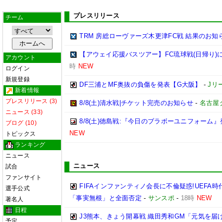
プレスリリース
チーム
TRM 房総ローヴァーズ木更津FC戦 結果のお知
【アウェイ応援バスツアー】FC琉球戦(日帰り)
アカウント
時
NEW
ログイン
新規登録
DF三浦とMF奥抜の負傷を発表【G大阪】
-
Jリ
新着情報
プレスリリース (3)
8/8(土)清水戦|チケット完売のお知らせ
-
名古屋
ニュース (33)
8/8(土)徳島戦:『今日のブラボーユニフォーム
ブログ (10)
NEW
トピックス
ランキング
ニュース
ニュース
試合
ファンサイト
FIFAインファンティノ会長に不倫疑惑!UEFA
選手公式
「事実無根」と全面否定
-
サンスポ
-
18時
NEW
著名人
日程
J3熊本、きょう開幕戦 織田秀和GM「元気を
予定