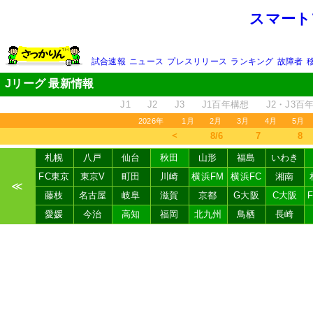
スマート
試合速報
ニュース
プレスリリース
ランキング
故障者
Jリーグ 最新情報
J1
J2
J3
J1百年構想
J2・J3百
2026年
1月
2月
3月
4月
5月
＜
8/6
7
8
札幌
八戸
仙台
秋田
山形
福島
いわき
FC東京
東京V
町田
川崎
横浜FM
横浜FC
湘南
≪
藤枝
名古屋
岐阜
滋賀
京都
G大阪
C大阪
愛媛
今治
高知
福岡
北九州
鳥栖
長崎