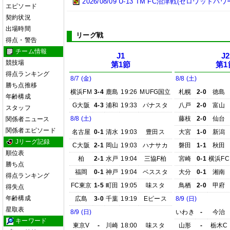
2026/08/09 U-13 TM FC沼津戦(ゼロワットパ
エピソード
契約状況
出場時間
リーグ戦
得点・警告
チーム情報
J1
J2
競技場
第1節
第1
得点ランキング
8/7 (金)
8/8 (土)
勝ち点推移
横浜FM
3-4
鹿島
19:26
MUFG国立
札幌
2-0
徳島
年齢構成
G大阪
4-3
浦和
19:33
パナスタ
八戸
2-0
富山
スタッフ
8/8 (土)
藤枝
2-0
仙台
関係者ニュース
関係者エピソード
名古屋
0-1
清水
19:03
豊田ス
大宮
1-0
新潟
Jリーグ記録
C大阪
2-1
岡山
19:03
ハナサカ
磐田
1-1
秋田
順位表
柏
2-1
水戸
19:04
三協F柏
宮崎
0-1
横浜FC
勝ち点
福岡
0-1
神戸
19:04
ベススタ
大分
0-1
湘南
得点ランキング
FC東京
1-5
町田
19:05
味スタ
鳥栖
2-0
甲府
得失点
年齢構成
広島
3-0
千葉
19:19
Eピース
8/9 (日)
星取表
8/9 (日)
いわき
-
今治
キーワード
東京V
-
川崎
18:00
味スタ
山形
-
栃木C