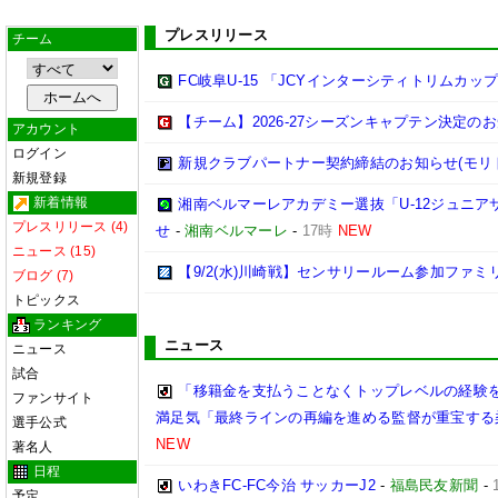
プレスリリース
チーム
FC岐阜U-15 「JCYインターシティトリムカップ (U
【チーム】2026-27シーズンキャプテン決定の
アカウント
ログイン
新規クラブパートナー契約締結のお知らせ(モリ
新規登録
新着情報
湘南ベルマーレアカデミー選抜「U-12ジュニア
プレスリリース (4)
せ
-
湘南ベルマーレ
-
17時
NEW
ニュース (15)
【9/2(水)川崎戦】センサリールーム参加ファ
ブログ (7)
トピックス
ランキング
ニュース
ニュース
試合
「移籍金を支払うことなくトップレベルの経験を
ファンサイト
満足気「最終ラインの再編を進める監督が重宝する
選手公式
NEW
著名人
日程
いわきFC-FC今治 サッカーJ2
-
福島民友新聞
-
予定