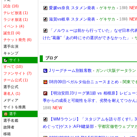
試合 (16)
愛媛vs奈良 スタメン発表
-
ゲキサカ
-
18時
NE
テレビ放送 (1)
滋賀vs岐阜 スタメン発表
-
ゲキサカ
-
18時
NE
ラジオ放送 (1)
イベント (4)
「ノルウェーは前から行っていた」なぜ日本代表
誕生日 (4)
けた“葛藤”「あの時にその選択ができなかった」
-
チケット発売 (6)
選手出演
キャンプ
ブログ
サイト
すべて (10)
Jリーグチーム別観客数
-
ガンバ大阪データランド(GA
ファンサイト (7)
チーム公式 (1)
08月09日ベガルタ仙台ニュースまとめ
-
関東で
選手公式
【明治安田J3リーグ第1節 vs 相模原】レビ
著名人 (1)
メディア
季からの成長と可能性を示す、劣勢を耐えてつかん
サイトを推薦
18時
NEW
選手
【WMラウンジ】「スタジアムを語り尽くす!」
選手名鑑
めぐって|ゲスト:AFH建築部
-
宇都宮徹壱ウェブマ
故障者
移籍