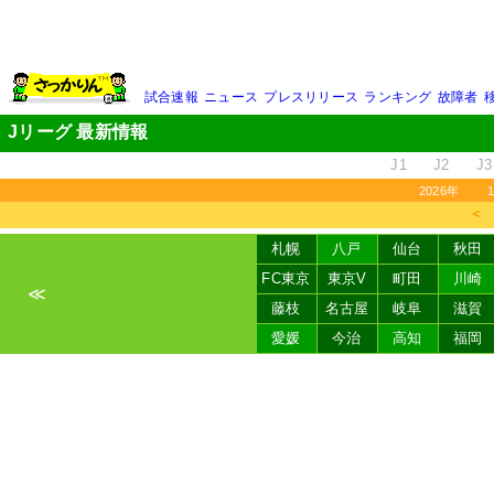
試合速報
ニュース
プレスリリース
ランキング
故障者
Jリーグ 最新情報
J1
J2
J3
2026年
＜
札幌
八戸
仙台
秋田
FC東京
東京V
町田
川崎
≪
藤枝
名古屋
岐阜
滋賀
愛媛
今治
高知
福岡