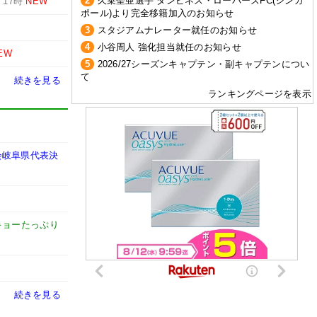
2
久乗聖亜選手 タンピネス・ローバーズFC(シンガ
-
17時
NEW
ポール)より完全移籍加入のお知らせ
3
スタジアムナレーター就任のお知らせ
4
小谷周人 強化担当就任のお知らせ
EW
5
2026/27シーズンキャプテン・副キャプテンについ
て
続きを見る
ランキングページを表示
大会岐阜県代表決
キョーたっぷり
続きを見る