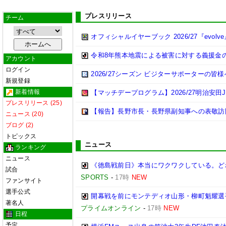
プレスリリース
チーム
オフィシャルイヤーブック 2026/27『evolv
令和8年熊本地震による被害に対する義援金
アカウント
ログイン
2026/27シーズン ビジターサポーターの皆
新規登録
新着情報
【マッチデープログラム】2026/27明治安田J
プレスリリース (25)
【報告】長野市長・長野県副知事への表敬訪
ニュース (20)
ブログ (2)
トピックス
ニュース
ランキング
ニュース
《徳島戦前日》本当にワクワクしている。ど
試合
SPORTS
-
17時
NEW
ファンサイト
選手公式
開幕戦を前にモンテディオ山形・柳町魁耀選手
著名人
プライムオンライン
-
17時
NEW
日程
予定