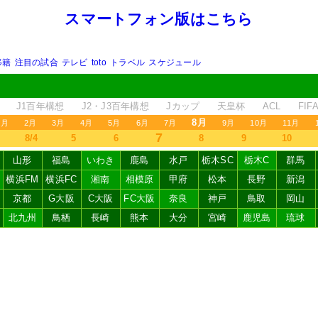
スマートフォン版はこちら
移籍
注目の試合
テレビ
toto
トラベル
スケジュール
J1百年構想
J2・J3百年構想
Jカップ
天皇杯
ACL
FI
8月
1月
2月
3月
4月
5月
6月
7月
9月
10月
11月
7
8/4
5
6
8
9
10
山形
福島
いわき
鹿島
水戸
栃木SC
栃木C
群馬
横浜FM
横浜FC
湘南
相模原
甲府
松本
長野
新潟
京都
G大阪
C大阪
FC大阪
奈良
神戸
鳥取
岡山
北九州
鳥栖
長崎
熊本
大分
宮崎
鹿児島
琉球