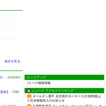
続きを見る
ピックアップ
K》
-
DOSHIN
Jリーグ移籍情報
ニュース アクセスランキング
山形発】
-
FNN
1
オベルダン選手 全北現代モータース(大韓民国)よ
り完全移籍加入のお知らせ