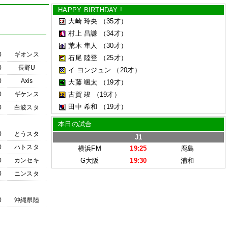
HAPPY BIRTHDAY !
大崎 玲央
（35才）
村上 昌謙
（34才）
荒木 隼人
（30才）
0
ギオンス
石尾 陸登
（25才）
0
長野U
イ ヨンジュン
（20才）
0
Axis
大藤 颯太
（19才）
0
ギケンス
古賀 竣
（19才）
田中 希和
（19才）
0
白波スタ
本日の試合
0
とうスタ
J1
0
ハトスタ
横浜FM
19:25
鹿島
0
カンセキ
G大阪
19:30
浦和
0
ニンスタ
0
沖縄県陸