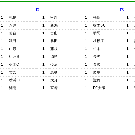
J2
J3
1
札幌
1
甲府
1
福島
1
1
八戸
1
新潟
1
栃木SC
1
1
仙台
1
富山
1
群馬
1
1
秋田
1
磐田
1
相模原
1
1
山形
1
藤枝
1
松本
1
1
いわき
1
徳島
1
長野
1
1
栃木C
1
今治
1
金沢
1
1
大宮
1
鳥栖
1
岐阜
1
1
横浜FC
1
大分
1
滋賀
1
1
湘南
1
宮崎
1
FC大阪
1