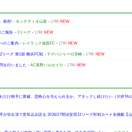
e』発売!
-
モンテディオ山形
-
17時
NEW
のご報告
-
Jリーグ
-
17時
NEW
様へのご案内
-
レイラック滋賀FC
-
17時
NEW
2リーグ 第1節 横浜FC戦
-
テゲバジャーロ宮崎
-
17時
NEW
問を行いました
-
AC長野パルセイロ
-
17時
NEW
れだけ相手に脅威、恐怖心を与えられるか。アタックし続けたい《川井TAL
が生出演で意気込み語る 2026/27明治安田J2リーグ対戦カード全掲載【