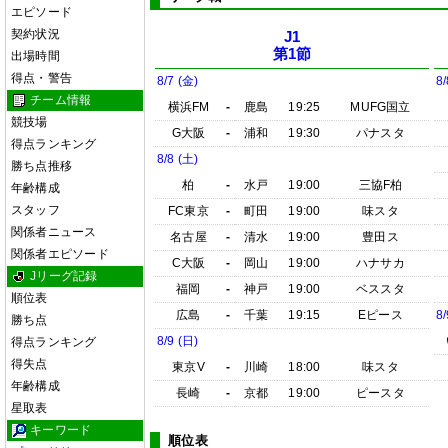
エピソード
契約状況
J1
第1節
出場時間
得点・警告
8/7 (金)
8/
チーム情報
横浜FM
-
鹿島
19:25
MUFG国立
競技場
G大阪
-
浦和
19:30
パナスタ
得点ランキング
8/8 (土)
勝ち点推移
柏
-
水戸
19:00
三協F柏
年齢構成
スタッフ
FC東京
-
町田
19:00
味スタ
関係者ニュース
名古屋
-
清水
19:00
豊田ス
関係者エピソード
C大阪
-
岡山
19:00
ハナサカ
Jリーグ記録
福岡
-
神戸
19:00
ベススタ
順位表
広島
-
千葉
19:15
Eピース
8/
勝ち点
8/9 (日)
得点ランキング
得失点
東京V
-
川崎
18:00
味スタ
年齢構成
長崎
-
京都
19:00
ピースタ
星取表
キーワード
順位表