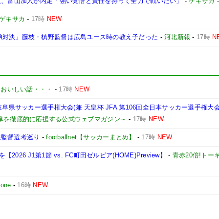
春汰、富山加入が内定「強い覚悟と責任を持って全力で戦いたい」
-
ゲキサカ
ゲキサカ
-
17時
NEW
弟対決」藤枝・槙野監督は広島ユース時の教え子だった
-
河北新報
-
17時
N
とおいしい話・・・
-
17時
NEW
岐阜県サッカー選手権大会(兼 天皇杯 JFA 第106回全日本サッカー選手権
岐阜を徹底的に応援する公式ウェブマガジン～
-
17時
NEW
表監督選考巡り
-
footballnet【サッカーまとめ】
-
17時
NEW
6 J1第1節 vs. FC町田ゼルビア(HOME)Preview】
-
青赤20倍!トー
 one
-
16時
NEW