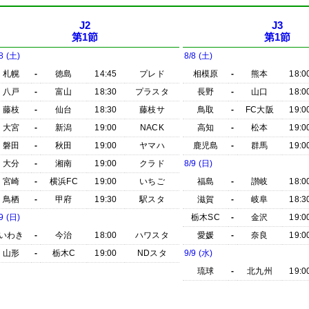
J2
J3
第1節
第1節
8 (土)
8/8 (土)
札幌
-
徳島
14:45
プレド
相模原
-
熊本
18:0
八戸
-
富山
18:30
プラスタ
長野
-
山口
18:0
藤枝
-
仙台
18:30
藤枝サ
鳥取
-
FC大阪
19:0
大宮
-
新潟
19:00
NACK
高知
-
松本
19:0
磐田
-
秋田
19:00
ヤマハ
鹿児島
-
群馬
19:0
大分
-
湘南
19:00
クラド
8/9 (日)
宮崎
-
横浜FC
19:00
いちご
福島
-
讃岐
18:0
鳥栖
-
甲府
19:30
駅スタ
滋賀
-
岐阜
18:3
9 (日)
栃木SC
-
金沢
19:0
いわき
-
今治
18:00
ハワスタ
愛媛
-
奈良
19:0
山形
-
栃木C
19:00
NDスタ
9/9 (水)
琉球
-
北九州
19:0