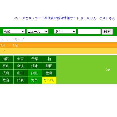
Jリーグとサッカー日本代表の総合情報サイト さっかりん
-
ゲストさん
FAワールドカップ
12月
予定
＞
浦和
大宮
千葉
柏
富山
金沢
清水
磐田
≫
広島
山口
讃岐
徳島
総合
代表
海外
すべて