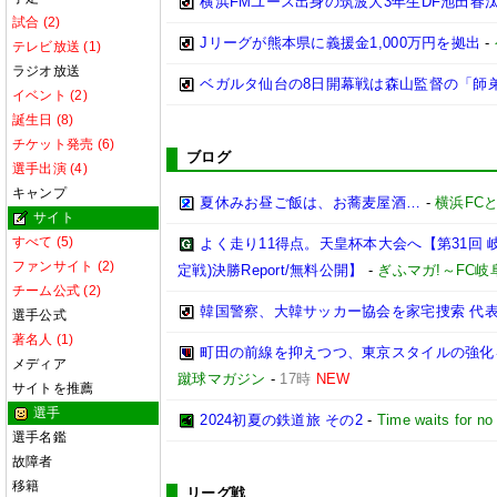
横浜FMユース出身の筑波大3年生DF池田
試合 (2)
Jリーグが熊本県に義援金1,000万円を拠出
-
テレビ放送 (1)
ラジオ放送
ベガルタ仙台の8日開幕戦は森山監督の「師
イベント (2)
誕生日 (8)
チケット発売 (6)
ブログ
選手出演 (4)
キャンプ
夏休みお昼ご飯は、お蕎麦屋酒…
-
横浜FC
サイト
すべて (5)
よく走り11得点。天皇杯本大会へ【第31回 
ファンサイト (2)
定戦)決勝Report/無料公開】
-
ぎふマガ!～FC
チーム公式 (2)
韓国警察、大韓サッカー協会を家宅捜索 代
選手公式
著名人 (1)
町田の前線を抑えつつ、東京スタイルの強化を【202
メディア
蹴球マガジン
-
17時
NEW
サイトを推薦
選手
2024初夏の鉄道旅 その2
-
Time waits for no
選手名鑑
故障者
移籍
リーグ戦