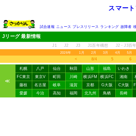
スマート
試合速報
ニュース
プレスリリース
ランキング
故障者
Jリーグ 最新情報
J1
J2
J3
J1百年構想
J2・J3百
2026年
1月
2月
3月
4月
5月
＜
8/4
5
6
札幌
八戸
仙台
秋田
山形
福島
いわき
FC東京
東京V
町田
川崎
横浜FM
横浜FC
湘南
≪
藤枝
名古屋
岐阜
滋賀
京都
G大阪
C大阪
愛媛
今治
高知
福岡
北九州
鳥栖
長崎