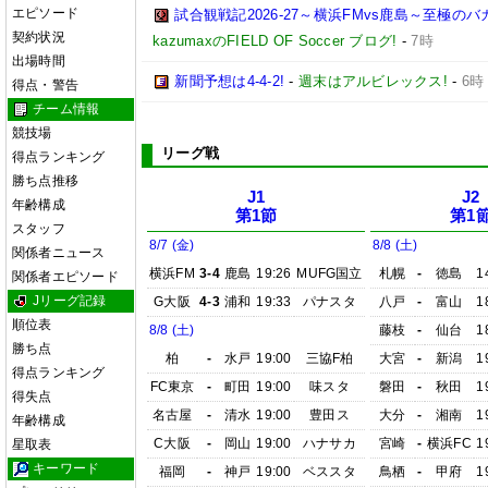
エピソード
試合観戦記2026-27～横浜FMvs鹿島～至極
契約状況
kazumaxのFIELD OF Soccer ブログ!
-
7時
出場時間
新聞予想は4-4-2!
-
週末はアルビレックス!
-
6時
得点・警告
チーム情報
競技場
リーグ戦
得点ランキング
勝ち点推移
J1
J2
年齢構成
第1節
第1
スタッフ
8/7 (金)
8/8 (土)
関係者ニュース
横浜FM
3-4
鹿島
19:26
MUFG国立
札幌
-
徳島
1
関係者エピソード
Jリーグ記録
G大阪
4-3
浦和
19:33
パナスタ
八戸
-
富山
1
順位表
8/8 (土)
藤枝
-
仙台
1
勝ち点
柏
-
水戸
19:00
三協F柏
大宮
-
新潟
1
得点ランキング
FC東京
-
町田
19:00
味スタ
磐田
-
秋田
1
得失点
名古屋
-
清水
19:00
豊田ス
大分
-
湘南
1
年齢構成
C大阪
-
岡山
19:00
ハナサカ
宮崎
-
横浜FC
1
星取表
キーワード
福岡
-
神戸
19:00
ベススタ
鳥栖
-
甲府
1