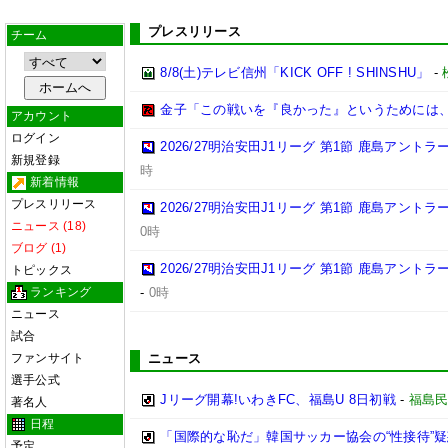
プレスリリース
チーム
8/8(土)テレビ信州「KICK OFF ! SHINSHU」
-
金子「この戦いを『良かった』というためには
アカウント
ログイン
2026/27明治安田J1リーグ 第1節 鹿島アント
新規登録
時
新着情報
プレスリリース
2026/27明治安田J1リーグ 第1節 鹿島アント
ニュース (18)
0時
ブログ (1)
2026/27明治安田J1リーグ 第1節 鹿島アント
トピックス
ランキング
-
0時
ニュース
試合
ファンサイト
ニュース
選手公式
Jリーグ開幕!いわきFC、福島U 8日初戦
-
福島
著名人
日程
「国際的な恥だ」韓国サッカー協会の“性接待”
予定