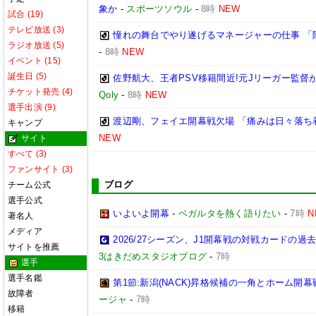
象か
-
スポーツソウル
-
8時
NEW
試合 (19)
テレビ放送 (3)
憧れの舞台でやり遂げるマネージャーの仕事 「
ラジオ放送 (5)
-
8時
NEW
イベント (15)
誕生日 (5)
佐野航大、王者PSV移籍間近!元Jリーガー監督
チケット発売 (4)
Qoly
-
8時
NEW
選手出演 (9)
渡辺剛、フェイエ開幕戦欠場 「痛みは日々落ち
キャンプ
NEW
サイト
すべて (3)
ファンサイト (3)
ブログ
チーム公式
選手公式
いよいよ開幕
-
ベガルタを熱く語りたい
-
7時
N
著名人
メディア
2026/27シーズン、J1開幕戦の対戦カードの
サイトを推薦
3はきだめスタジオブログ
-
7時
選手
選手名鑑
第1節:新潟(NACK)昇格候補の一角とホーム開幕
故障者
ージャ
-
7時
移籍