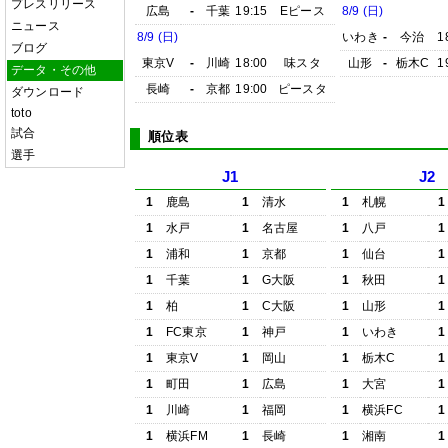
プレスリリース
広島
-
千葉
19:15
Eピース
8/9 (日)
ニュース
8/9 (日)
いわき
-
今治
1
ブログ
東京V
-
川崎
18:00
味スタ
山形
-
栃木C
1
データ・その他
長崎
-
京都
19:00
ピースタ
ダウンロード
toto
試合
順位表
選手
J1
J2
1
鹿島
1
清水
1
札幌
1
1
水戸
1
名古屋
1
八戸
1
1
浦和
1
京都
1
仙台
1
1
千葉
1
G大阪
1
秋田
1
1
柏
1
C大阪
1
山形
1
1
FC東京
1
神戸
1
いわき
1
1
東京V
1
岡山
1
栃木C
1
1
町田
1
広島
1
大宮
1
1
川崎
1
福岡
1
横浜FC
1
1
横浜FM
1
長崎
1
湘南
1