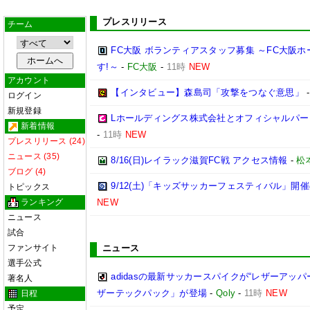
プレスリリース
チーム
FC大阪 ボランティアスタッフ募集 ～FC大阪
す!～
-
FC大阪
-
11時
NEW
アカウント
【インタビュー】森島司「攻撃をつなぐ意思」
ログイン
新規登録
Lホールディングス株式会社とオフィシャルパ
新着情報
-
11時
NEW
プレスリリース (24)
ニュース (35)
8/16(日)レイラック滋賀FC戦 アクセス情報
-
松
ブログ (4)
9/12(土)「キッズサッカーフェスティバル」開
トピックス
ランキング
NEW
ニュース
試合
ファンサイト
ニュース
選手公式
adidasの最新サッカースパイクが“レザーアッ
著名人
ザーテックパック」が登場
-
Qoly
-
11時
NEW
日程
予定