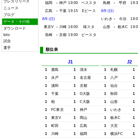
プレスリリース
福岡
-
神戸
19:00
ベススタ
鳥栖
-
甲府
19:
ニュース
広島
-
千葉
19:15
Eピース
8/9 (日)
ブログ
8/9 (日)
いわき
-
今治
18:
データ・その他
東京V
-
川崎
18:00
味スタ
山形
-
栃木C
19:
ダウンロード
toto
長崎
-
京都
19:00
ピースタ
試合
選手
順位表
J1
J2
1
鹿島
1
清水
1
札幌
1
1
水戸
1
名古屋
1
八戸
1
1
浦和
1
京都
1
仙台
1
1
千葉
1
G大阪
1
秋田
1
1
柏
1
C大阪
1
山形
1
1
FC東京
1
神戸
1
いわき
1
1
東京V
1
岡山
1
栃木C
1
1
町田
1
広島
1
大宮
1
1
川崎
1
福岡
1
横浜FC
1