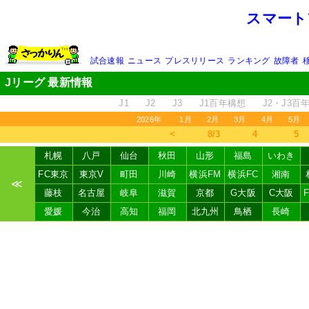
スマート
試合速報
ニュース
プレスリリース
ランキング
故障者
Jリーグ 最新情報
J1
J2
J3
J1百年構想
J2・J3百
2026年
1月
2月
3月
4月
5月
＜
8/3
4
5
札幌
八戸
仙台
秋田
山形
福島
いわき
FC東京
東京V
町田
川崎
横浜FM
横浜FC
湘南
≪
藤枝
名古屋
岐阜
滋賀
京都
G大阪
C大阪
愛媛
今治
高知
福岡
北九州
鳥栖
長崎