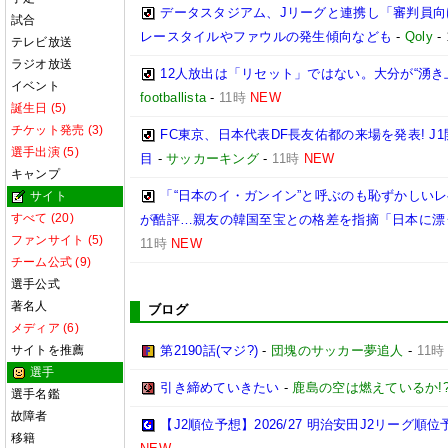
データスタジアム、Jリーグと連携し「審判員向
試合
レースタイルやファウルの発生傾向なども
-
Qoly
-
テレビ放送
ラジオ放送
12人放出は「リセット」ではない。大分が“湧
イベント
footballista
-
11時
NEW
誕生日 (5)
チケット発売 (3)
FC東京、日本代表DF長友佑都の来場を発表! 
選手出演 (5)
目
-
サッカーキング
-
11時
NEW
キャンプ
「“日本のイ・ガンイン”と呼ぶのも恥ずかしいレ
サイト
すべて (20)
が酷評…親友の韓国至宝との格差を指摘「日本に漂
ファンサイト (5)
11時
NEW
チーム公式 (9)
選手公式
著名人
ブログ
メディア (6)
サイトを推薦
第2190話(マジ?)
-
団塊のサッカー夢追人
-
11時
選手
引き締めていきたい
-
鹿島の空は燃えているか!
選手名鑑
故障者
【J2順位予想】2026/27 明治安田J2リーグ順位
移籍