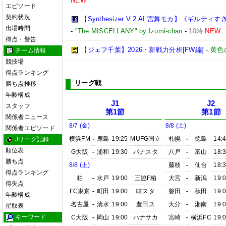
NEW
エピソード
契約状況
【Synthesizer V 2 AI 宮舞モカ】《ギル
出場時間
-
"The MISCELLANY" by Izumi-chan
-
10時
NEW
得点・警告
【ジェフ千葉】2026・新戦力分析[FW編]
-
黄色
チーム情報
競技場
得点ランキング
リーグ戦
勝ち点推移
年齢構成
J1
J2
スタッフ
第1節
第1節
関係者ニュース
8/7 (金)
8/8 (土)
関係者エピソード
横浜FM
-
鹿島
19:25
MUFG国立
札幌
-
徳島
14:
Jリーグ記録
順位表
G大阪
-
浦和
19:30
パナスタ
八戸
-
富山
18:
勝ち点
8/8 (土)
藤枝
-
仙台
18:
得点ランキング
柏
-
水戸
19:00
三協F柏
大宮
-
新潟
19:
得失点
FC東京
-
町田
19:00
味スタ
磐田
-
秋田
19:
年齢構成
名古屋
-
清水
19:00
豊田ス
大分
-
湘南
19:
星取表
キーワード
C大阪
-
岡山
19:00
ハナサカ
宮崎
-
横浜FC
19: