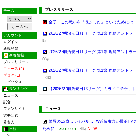
プレスリリース
チーム
金子「この戦いを『良かった』というためには
2026/27明治安田J1リーグ 第1節 鹿島アント
アカウント
時
ログイン
新規登録
2026/27明治安田J1リーグ 第1節 鹿島アント
新着情報
0時
プレスリリース
ニュース (4)
2026/27明治安田J1リーグ 第1節 鹿島アント
ブログ (1)
-
0時
トピックス
ランキング
【2026/27明治安田J3リーグ】ミライロチケ
ニュース
試合
ファンサイト
ニュース
選手公式
驚異の16歳はライバル…FW近藤友喜が横浜F
著名人
ために
-
Goal.com
-
4時
NEW
日程
予定