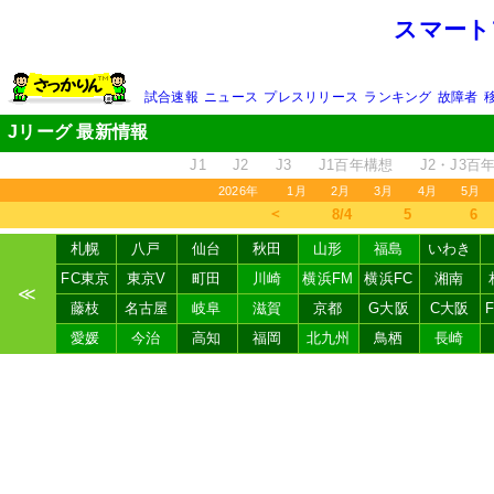
スマート
試合速報
ニュース
プレスリリース
ランキング
故障者
Jリーグ 最新情報
J1
J2
J3
J1百年構想
J2・J3百
2026年
1月
2月
3月
4月
5月
＜
8/4
5
6
札幌
八戸
仙台
秋田
山形
福島
いわき
FC東京
東京V
町田
川崎
横浜FM
横浜FC
湘南
≪
藤枝
名古屋
岐阜
滋賀
京都
G大阪
C大阪
愛媛
今治
高知
福岡
北九州
鳥栖
長崎