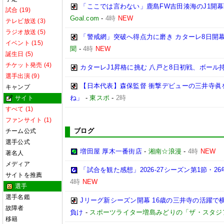
「ここでは言わない」鹿島FW吉田湊海のJ1開
試合 (19)
Goal.com
-
4時
NEW
テレビ放送 (3)
ラジオ放送 (5)
「警戒網」突破へ得点力に磨き カターレ8日開
イベント (15)
聞
-
4時
NEW
誕生日 (5)
チケット発売 (4)
カターレJ1昇格に挑む 八戸と8日初戦、ボール
選手出演 (9)
【日本代表】森保監督 衝撃デビューの三井寺眞
キャンプ
ね」
-
東スポ
-
2時
サイト
すべて (1)
ファンサイト (1)
ブログ
チーム公式
選手公式
増田屋 厚木一番街店
-
湘南☆浪漫
-
4時
NEW
著名人
メディア
「試合を観た感想」2026-27シーズン第1節・26年
サイトを推薦
4時
NEW
選手
選手名鑑
Jリーグ新シーズン開幕 16歳の三井寺の活躍で
故障者
負け
-
スポーツライター増島みどりの「ザ・スタジ
移籍