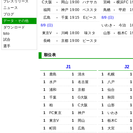
プレスリリース
C大阪
-
岡山
19:00
ハナサカ
宮崎
-
横浜FC
1
ニュース
福岡
-
神戸
19:00
ベススタ
鳥栖
-
甲府
1
ブログ
広島
-
千葉
19:15
Eピース
8/9 (日)
データ・その他
8/9 (日)
いわき
-
今治
1
ダウンロード
東京V
-
川崎
18:00
味スタ
山形
-
栃木C
1
toto
試合
長崎
-
京都
19:00
ピースタ
選手
順位表
J1
J2
1
鹿島
1
清水
1
札幌
1
1
水戸
1
名古屋
1
八戸
1
1
浦和
1
京都
1
仙台
1
1
千葉
1
G大阪
1
秋田
1
1
柏
1
C大阪
1
山形
1
1
FC東京
1
神戸
1
いわき
1
1
東京V
1
岡山
1
栃木C
1
1
町田
1
広島
1
大宮
1