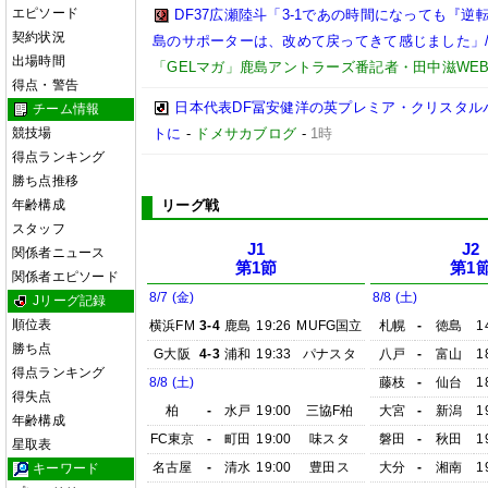
エピソード
DF37広瀬陸斗「3-1であの時間になっても『
契約状況
島のサポーターは、改めて戻ってきて感じました」/【
出場時間
「GELマガ」鹿島アントラーズ番記者・田中滋WE
得点・警告
日本代表DF冨安健洋の英プレミア・クリスタル
チーム情報
競技場
トに
-
ドメサカブログ
-
1時
得点ランキング
勝ち点推移
年齢構成
リーグ戦
スタッフ
J1
J2
関係者ニュース
第1節
第1
関係者エピソード
8/7 (金)
8/8 (土)
Jリーグ記録
順位表
横浜FM
3-4
鹿島
19:26
MUFG国立
札幌
-
徳島
1
勝ち点
G大阪
4-3
浦和
19:33
パナスタ
八戸
-
富山
1
得点ランキング
8/8 (土)
藤枝
-
仙台
1
得失点
柏
-
水戸
19:00
三協F柏
大宮
-
新潟
1
年齢構成
FC東京
-
町田
19:00
味スタ
磐田
-
秋田
1
星取表
名古屋
-
清水
19:00
豊田ス
大分
-
湘南
1
キーワード