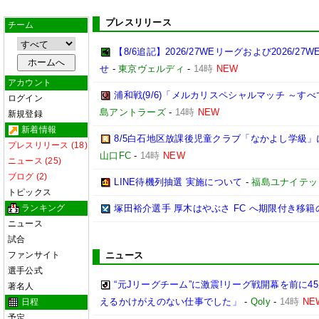
プレスリリース
チーム
【8/6追記】2026/27WEリーグおよび2026
せ
-
東京ヴェルディ
-
14時
NEW
アカウント
浦和戦(9/6)「メルカリスペシャルマッチ ～
ログイン
島アントラーズ
-
14時
NEW
新規登録
新着情報
8/5白石地区放課後児童クラブ「なかよし学級」
プレスリリース (18)
山口FC
-
14時
NEW
ニュース (25)
ブログ (2)
LINE待機列抽選 実施について
-
福島ユナイテッ
トピックス
ランキング
塚田裕介選手 厚木はやぶさ FC へ期限付き移
ニュース
試合
ファンサイト
ニュース
選手公式
“元Jリーグチーム”に激震!リーグ戦開幕を前に
著名人
えるかけがえのない仕事でした」
-
Qoly
-
14時
NE
日程
予定