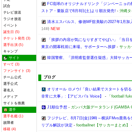
FC琉球のオリジナルドリンク「ジンベーニョの
試合
ストア・量販店で8月8日(土)より順次発売!
-
沖縄タ
テレビ放送
ラジオ放送
清水エスパルス、修徳MF舘美駿の2027年1月
イベント
14時
NEW
誕生日 (5)
チケット発売 (3)
「挨拶の内容が気になりすぎてやばい」「当日を
選手出演 (5)
東京の開幕戦前に来場。サポーターへ挨拶
-
サッカ
キャンプ
韓国警察、「洪明甫監督選任疑惑」大韓サッカ
サイト
すべて (3)
ファンサイト (3)
ブログ
チーム公式
選手公式
オリオール ロメウ/「良い結果でスタートを切
著名人
非常に大事」:【アビスパ’s Voice】
-
「football 
メディア
サイトを推薦
J1順位予想
-
ガンバ大阪データランド(GAMBA OSAK
選手
選手名鑑 (1)
フジテレビ、8月7日(金)19時～横浜FMvs鹿
故障者
リプル解説が決定
-
footballnet【サッカーまとめ】
移籍 (4)