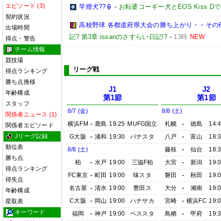
エピソード (3)
竿燈犬??🏮
-
お転婆コーギー犬とEOS Kiss 
契約状況
高校野球 各都道府県大会の勝ち上がり・・その6
出場時間
記? 第3章:issanのさすらい日記!?
-
13時
NEW
得点・警告
チーム情報
競技場
リーグ戦
得点ランキング
勝ち点推移
J1
J2
年齢構成
第1節
第1節
スタッフ
8/7 (金)
8/8 (土)
関係者ニュース (1)
横浜FM
-
鹿島
19:25
MUFG国立
札幌
-
徳島
14:
関係者エピソード
Jリーグ記録
G大阪
-
浦和
19:30
パナスタ
八戸
-
富山
18:
順位表
8/8 (土)
藤枝
-
仙台
18:
勝ち点
柏
-
水戸
19:00
三協F柏
大宮
-
新潟
19:
得点ランキング
FC東京
-
町田
19:00
味スタ
磐田
-
秋田
19:
得失点
名古屋
-
清水
19:00
豊田ス
大分
-
湘南
19:
年齢構成
C大阪
-
岡山
19:00
ハナサカ
宮崎
-
横浜FC
19:
星取表
キーワード
福岡
-
神戸
19:00
ベススタ
鳥栖
-
甲府
19: