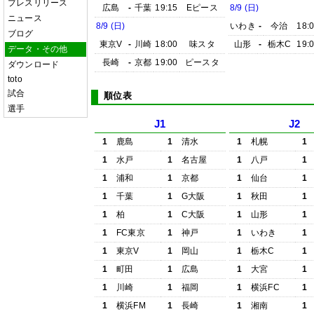
プレスリリース
広島
-
千葉
19:15
Eピース
8/9 (日)
ニュース
8/9 (日)
いわき
-
今治
18:
ブログ
東京V
-
川崎
18:00
味スタ
山形
-
栃木C
19:
データ・その他
長崎
-
京都
19:00
ピースタ
ダウンロード
toto
試合
順位表
選手
J1
J2
1
鹿島
1
清水
1
札幌
1
1
水戸
1
名古屋
1
八戸
1
1
浦和
1
京都
1
仙台
1
1
千葉
1
G大阪
1
秋田
1
1
柏
1
C大阪
1
山形
1
1
FC東京
1
神戸
1
いわき
1
1
東京V
1
岡山
1
栃木C
1
1
町田
1
広島
1
大宮
1
1
川崎
1
福岡
1
横浜FC
1
1
横浜FM
1
長崎
1
湘南
1