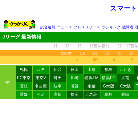
スマート
試合速報
ニュース
プレスリリース
ランキング
故障者
Jリーグ 最新情報
J1
J2
J3
J1百年構想
J2・J3百
2026年
1月
2月
3月
4月
5月
＜
8/3
4
5
札幌
八戸
仙台
秋田
山形
福島
いわき
FC東京
東京V
町田
川崎
横浜FM
横浜FC
湘南
≪
藤枝
名古屋
岐阜
滋賀
京都
G大阪
C大阪
愛媛
今治
高知
福岡
北九州
鳥栖
長崎