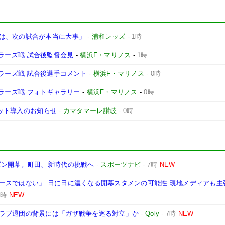
は、次の試合が本当に大事」
-
浦和レッズ
-
1時
ントラーズ戦 試合後監督会見
-
横浜F・マリノス
-
1時
ントラーズ戦 試合後選手コメント
-
横浜F・マリノス
-
0時
ントラーズ戦 フォトギャラリー
-
横浜F・マリノス
-
0時
ケット導入のお知らせ
-
カマタマーレ讃岐
-
0時
ズン開幕。町田、新時代の挑戦へ
-
スポーツナビ
-
7時
NEW
ースではない」 日に日に濃くなる開幕スタメンの可能性 現地メディアも主
7時
NEW
ラブ退団の背景には「ガザ戦争を巡る対立」か
-
Qoly
-
7時
NEW