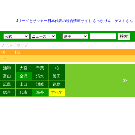
Jリーグとサッカー日本代表の総合情報サイト さっかりん
-
ゲストさん
FAワールドカップ
12月
予定
＞
浦和
大宮
千葉
柏
富山
金沢
清水
磐田
≫
広島
山口
讃岐
徳島
総合
代表
海外
すべて