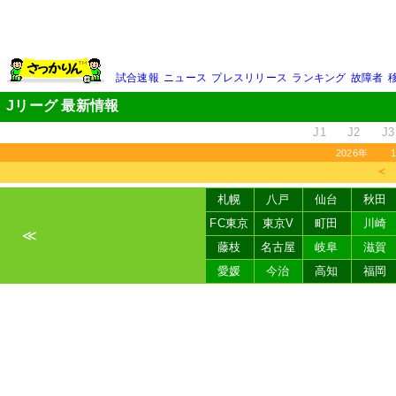
試合速報
ニュース
プレスリリース
ランキング
故障者
Jリーグ 最新情報
J1
J2
J3
2026年
＜
札幌
八戸
仙台
秋田
FC東京
東京V
町田
川崎
≪
藤枝
名古屋
岐阜
滋賀
愛媛
今治
高知
福岡