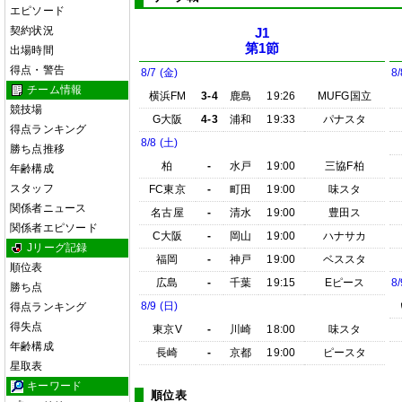
エピソード
契約状況
J1
第1節
出場時間
得点・警告
8/7 (金)
8/
チーム情報
横浜FM
3-4
鹿島
19:26
MUFG国立
競技場
G大阪
4-3
浦和
19:33
パナスタ
得点ランキング
8/8 (土)
勝ち点推移
柏
-
水戸
19:00
三協F柏
年齢構成
スタッフ
FC東京
-
町田
19:00
味スタ
関係者ニュース
名古屋
-
清水
19:00
豊田ス
関係者エピソード
C大阪
-
岡山
19:00
ハナサカ
Jリーグ記録
福岡
-
神戸
19:00
ベススタ
順位表
広島
-
千葉
19:15
Eピース
8/
勝ち点
8/9 (日)
得点ランキング
得失点
東京V
-
川崎
18:00
味スタ
年齢構成
長崎
-
京都
19:00
ピースタ
星取表
キーワード
順位表