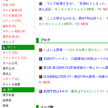
「マジで綺麗すぎる!」「見惚れてしまった」
試合 (19)
者も反応
-
サッカーダイジェストWEB
-
7時
NE
テレビ放送 (3)
ラジオ放送 (5)
「ここが弱さなのかな」横浜FMは続々と、で
イベント (15)
カーダイジェストWEB
-
7時
NEW
誕生日 (5)
チケット発売 (4)
選手出演 (9)
ブログ
キャンプ
サイト
いよいよ開幕
-
ベガルタを熱く語りたい
-
7
すべて (16)
ファンサイト (11)
2026/27シーズン、J1開幕戦の対戦カー
チーム公式
第1節:新潟(NACK)昇格候補の一角とホーム開
選手公式
著名人
試合観戦記2026-27～横浜FMvs鹿島～至
メディア (5)
時
NEW
サイトを推薦
選手
新聞予想は4-4-2!
-
週末はアルビレックス!
-
選手名鑑
故障者
移籍
リーグ戦