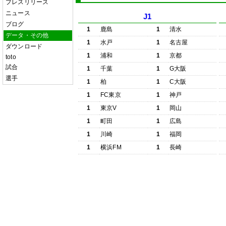
プレスリリース
ニュース
J1
ブログ
1
鹿島
1
清水
データ・その他
1
水戸
1
名古屋
ダウンロード
1
浦和
1
京都
toto
試合
1
千葉
1
G大阪
選手
1
柏
1
C大阪
1
FC東京
1
神戸
1
東京V
1
岡山
1
町田
1
広島
1
川崎
1
福岡
1
横浜FM
1
長崎