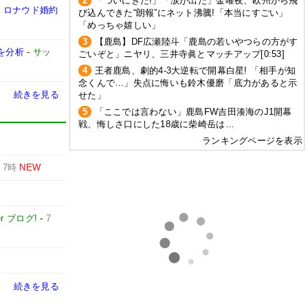
2
「ついにきた!」「涙が出た」金曜夜、欧州から飛
・ロナウド婚約
び込んできた“朗報”にネット沸騰!「本当にすごい」
「めっちゃ嬉しい」
3
【鹿島】DF広瀬陸斗「鹿島の若いやつらの方がす
を分析
-
サッ
ごいぞと」ニヤリ、三井寺眞とマッチアップ[0:53]
4
王者鹿島、劇的4-3大逆転で開幕白星! 「相手が知
念くんで…」失点に悔いも鈴木優磨「底力があると示
続きを見る
せた」
5
「ここでは言わない」鹿島FW吉田湊海のJ1開幕
戦、悔しさ口にした18歳に柴崎岳は…
ランキングページを表示
-
7時
NEW
er ブログ!
-
7
続きを見る