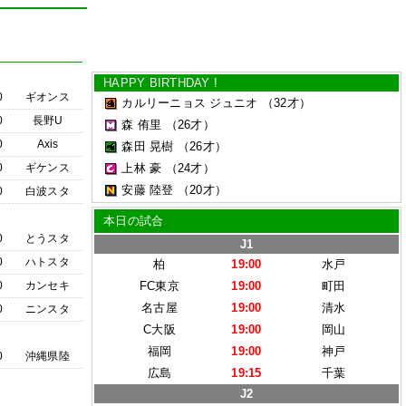
HAPPY BIRTHDAY !
0
ギオンス
カルリーニョス ジュニオ
（32才）
0
長野U
森 侑里
（26才）
0
Axis
森田 晃樹
（26才）
0
ギケンス
上林 豪
（24才）
安藤 陸登
（20才）
0
白波スタ
本日の試合
0
とうスタ
J1
0
ハトスタ
柏
19:00
水戸
0
カンセキ
FC東京
19:00
町田
名古屋
19:00
清水
0
ニンスタ
C大阪
19:00
岡山
福岡
19:00
神戸
0
沖縄県陸
広島
19:15
千葉
J2