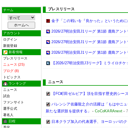
プレスリリース
チーム
金子「この戦いを『良かった』というために
2026/27明治安田J1リーグ 第1節 鹿島ア
アカウント
ログイン
2026/27明治安田J1リーグ 第1節 鹿島ア
新規登録
新着情報
2026/27明治安田J1リーグ 第1節 鹿島ア
プレスリリース
【2026/27明治安田J3リーグ】ミライロチ
ニュース (25)
ブログ (8)
トピックス
ニュース
ランキング
ニュース
【FC町田ゼルビア】頂を目指す歴史的シー
試合
ファンサイト
バレンシア佐藤龍之介の活躍は「もはやニュ
選手公式
新たな選択肢を提供する」
-
CoCoKARAnext
-
著名人
日程
日本クラブ加入の代表選手、ヨーロッパのク
予定