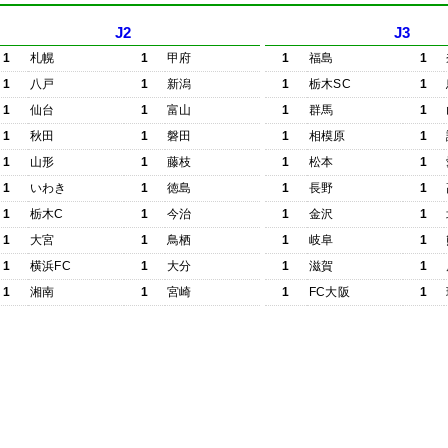
J2
J3
1
札幌
1
甲府
1
福島
1
1
八戸
1
新潟
1
栃木SC
1
1
仙台
1
富山
1
群馬
1
1
秋田
1
磐田
1
相模原
1
1
山形
1
藤枝
1
松本
1
1
いわき
1
徳島
1
長野
1
1
栃木C
1
今治
1
金沢
1
1
大宮
1
鳥栖
1
岐阜
1
1
横浜FC
1
大分
1
滋賀
1
1
湘南
1
宮崎
1
FC大阪
1