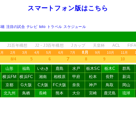
スマートフォン版はこちら
移籍
注目の試合
テレビ
toto
トラベル
スケジュール
J1百年構想
J2・J3百年構想
Jカップ
天皇杯
ACL
FI
8月
1月
2月
3月
4月
5月
6月
7月
9月
10月
11月
7
8/4
5
6
8
9
10
山形
福島
いわき
鹿島
水戸
栃木SC
栃木C
群馬
横浜FM
横浜FC
湘南
相模原
甲府
松本
長野
新潟
京都
G大阪
C大阪
FC大阪
奈良
神戸
鳥取
岡山
北九州
鳥栖
長崎
熊本
大分
宮崎
鹿児島
琉球