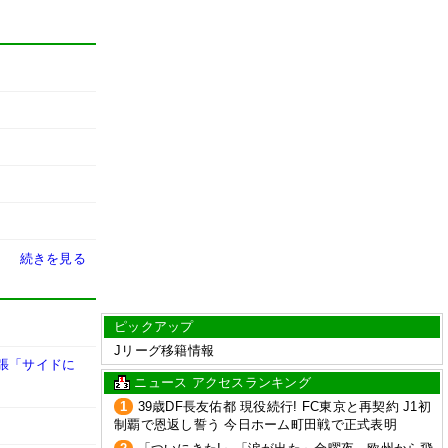
続きを見る
ピックアップ
Jリーグ移籍情報
張「サイドに
ニュース アクセスランキング
1
39歳DF長友佑都 現役続行! FC東京と再契約 J1初
制覇で恩返し誓う 今日ホーム町田戦で正式表明