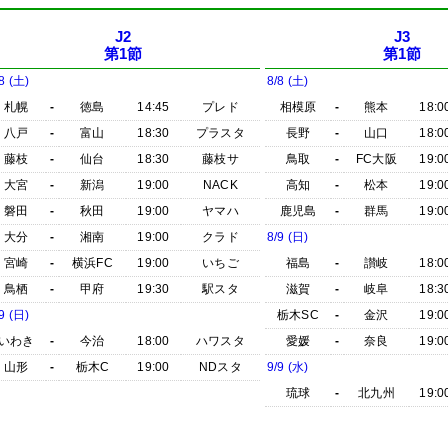
J2
J3
第1節
第1節
8 (土)
8/8 (土)
札幌
-
徳島
14:45
プレド
相模原
-
熊本
18:0
八戸
-
富山
18:30
プラスタ
長野
-
山口
18:0
藤枝
-
仙台
18:30
藤枝サ
鳥取
-
FC大阪
19:0
大宮
-
新潟
19:00
NACK
高知
-
松本
19:0
磐田
-
秋田
19:00
ヤマハ
鹿児島
-
群馬
19:0
大分
-
湘南
19:00
クラド
8/9 (日)
宮崎
-
横浜FC
19:00
いちご
福島
-
讃岐
18:0
鳥栖
-
甲府
19:30
駅スタ
滋賀
-
岐阜
18:3
9 (日)
栃木SC
-
金沢
19:0
いわき
-
今治
18:00
ハワスタ
愛媛
-
奈良
19:0
山形
-
栃木C
19:00
NDスタ
9/9 (水)
琉球
-
北九州
19:0