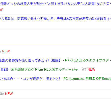
伝説メッシの超美人妻が魅せた“大胆すぎるバカンス姿”に大反響! なんとC
W
も鹿島は…開幕戦で見えた明確な差。天野純&宮市亮が悪夢の3-4逆転負け
時
NEW
ドの過去の名勝負を振り返ってみよう!【後編】
-
RK-3はきだめスタジオブログ
幕戦!
-
所沢栗鼠ブログ From RB大宮アルディージャ
-
7時
NEW
極のバカ試合・・・コレが鹿島だ、覚えとけ!
-
FC kazumaxのFIELD OF Socc
6時
NEW