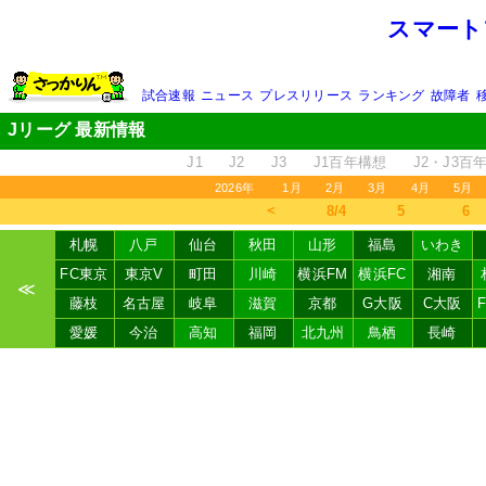
スマート
試合速報
ニュース
プレスリリース
ランキング
故障者
Jリーグ 最新情報
J1
J2
J3
J1百年構想
J2・J3百
2026年
1月
2月
3月
4月
5月
＜
8/4
5
6
札幌
八戸
仙台
秋田
山形
福島
いわき
FC東京
東京V
町田
川崎
横浜FM
横浜FC
湘南
≪
藤枝
名古屋
岐阜
滋賀
京都
G大阪
C大阪
愛媛
今治
高知
福岡
北九州
鳥栖
長崎