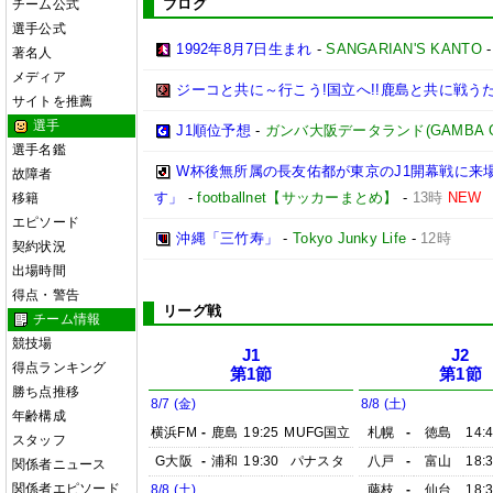
ブログ
チーム公式
選手公式
1992年8月7日生まれ
-
SANGARIAN'S KANTO
著名人
メディア
ジーコと共に～行こう!国立へ!!鹿島と共に戦うため
サイトを推薦
選手
J1順位予想
-
ガンバ大阪データランド(GAMBA OSAK
選手名鑑
W杯後無所属の長友佑都が東京のJ1開幕戦に来
故障者
す」
-
footballnet【サッカーまとめ】
-
13時
NEW
移籍
エピソード
沖縄「三竹寿」
-
Tokyo Junky Life
-
12時
契約状況
出場時間
得点・警告
リーグ戦
チーム情報
競技場
J1
J2
得点ランキング
第1節
第1節
勝ち点推移
8/7 (金)
8/8 (土)
年齢構成
横浜FM
-
鹿島
19:25
MUFG国立
札幌
-
徳島
14:
スタッフ
G大阪
-
浦和
19:30
パナスタ
八戸
-
富山
18:
関係者ニュース
関係者エピソード
8/8 (土)
藤枝
-
仙台
18: