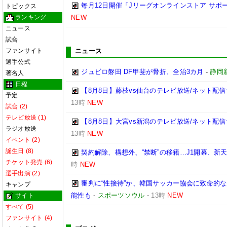
毎月12日開催「Jリーグオンラインストア サポ
トピックス
ランキング
NEW
ニュース
試合
ファンサイト
ニュース
選手公式
ジュビロ磐田 DF甲斐が骨折、全治3カ月
-
静岡
著名人
日程
【8月8日】藤枝vs仙台のテレビ放送/ネット配信
予定
13時
NEW
試合 (2)
テレビ放送 (1)
【8月8日】大宮vs新潟のテレビ放送/ネット配信
ラジオ放送
13時
NEW
イベント (2)
誕生日 (8)
契約解除、構想外、“禁断”の移籍…J1開幕、新
チケット発売 (6)
時
NEW
選手出演 (2)
審判に“性接待”か、韓国サッカー協会に致命的
キャンプ
能性も
-
スポーツソウル
-
13時
NEW
サイト
すべて (5)
ファンサイト (4)