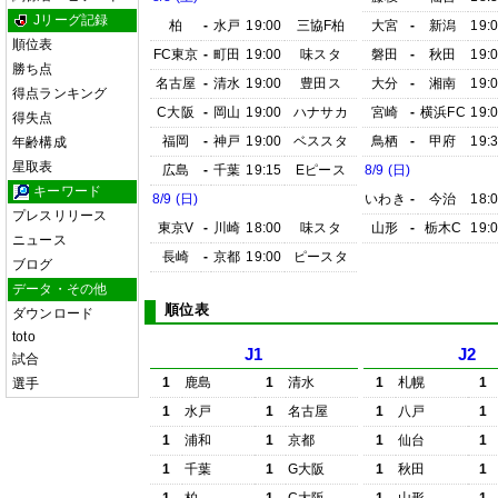
Jリーグ記録
柏
-
水戸
19:00
三協F柏
大宮
-
新潟
19:
順位表
FC東京
-
町田
19:00
味スタ
磐田
-
秋田
19:
勝ち点
名古屋
-
清水
19:00
豊田ス
大分
-
湘南
19:
得点ランキング
C大阪
-
岡山
19:00
ハナサカ
宮崎
-
横浜FC
19:
得失点
福岡
-
神戸
19:00
ベススタ
鳥栖
-
甲府
19:
年齢構成
星取表
広島
-
千葉
19:15
Eピース
8/9 (日)
キーワード
8/9 (日)
いわき
-
今治
18:
プレスリリース
東京V
-
川崎
18:00
味スタ
山形
-
栃木C
19:
ニュース
長崎
-
京都
19:00
ピースタ
ブログ
データ・その他
順位表
ダウンロード
toto
J1
J2
試合
1
鹿島
1
清水
1
札幌
1
選手
1
水戸
1
名古屋
1
八戸
1
1
浦和
1
京都
1
仙台
1
1
千葉
1
G大阪
1
秋田
1