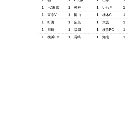
1
柏
1
C大阪
1
山形
1
1
FC東京
1
神戸
1
いわき
1
1
東京V
1
岡山
1
栃木C
1
1
町田
1
広島
1
大宮
1
1
川崎
1
福岡
1
横浜FC
1
1
横浜FM
1
長崎
1
湘南
1