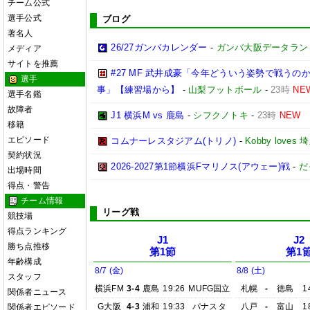
チーム公式
選手公式
ブログ
著名人
26/27ガンバカレンダー
-
ガンバ大阪データランド(GA
メディア
サイトを推薦
#27 MF 武井成豪「今年どういう姿勢で戦う
選手
事」【練習場から】
-
山梨フットボール
-
23時
NE
選手名鑑
故障者
J1 横浜M vs 鹿島
-
シフクノトキ
-
23時
NEW
移籍
エピソード
コムナーレスタジアム(トリノ)
-
Kobby love
契約状況
2026-2027第1節横浜Fマリノス(アウェー)戦
-
だ
出場時間
得点・警告
チーム情報
リーグ戦
競技場
得点ランキング
J1
J2
勝ち点推移
第1節
第1
年齢構成
8/7 (金)
8/8 (土)
スタッフ
横浜FM
3-4
鹿島
19:26
MUFG国立
札幌
-
徳島
1
関係者ニュース
G大阪
4-3
浦和
19:33
パナスタ
八戸
-
富山
1
関係者エピソード