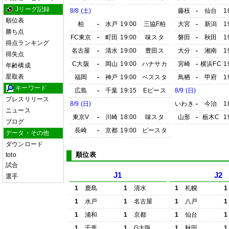
Jリーグ記録
8/8 (土)
藤枝
-
仙台
1
順位表
柏
-
水戸
19:00
三協F柏
大宮
-
新潟
1
勝ち点
FC東京
-
町田
19:00
味スタ
磐田
-
秋田
1
得点ランキング
名古屋
-
清水
19:00
豊田ス
大分
-
湘南
1
得失点
C大阪
-
岡山
19:00
ハナサカ
宮崎
-
横浜FC
1
年齢構成
星取表
福岡
-
神戸
19:00
ベススタ
鳥栖
-
甲府
1
キーワード
広島
-
千葉
19:15
Eピース
8/9 (日)
プレスリリース
8/9 (日)
いわき
-
今治
1
ニュース
東京V
-
川崎
18:00
味スタ
山形
-
栃木C
1
ブログ
長崎
-
京都
19:00
ピースタ
データ・その他
ダウンロード
順位表
toto
試合
J1
J2
選手
1
鹿島
1
清水
1
札幌
1
1
水戸
1
名古屋
1
八戸
1
1
浦和
1
京都
1
仙台
1
1
千葉
1
G大阪
1
秋田
1