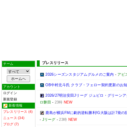
プレスリリース
チーム
2026シーズンスタジアムグルメのご案内
-
アビ
OB中村北斗氏 クラブ・フェロー契約更新のお
アカウント
ログイン
2026/27明治安田Jリーグ ジュビロ・グリー
新規登録
ロ磐田
-
23時
NEW
新着情報
プレスリリース (4)
鹿島が横浜FMに劇的逆転勝利!G大阪は計7発の乱
ニュース (34)
-
Jリーグ
-
23時
NEW
ブログ (7)