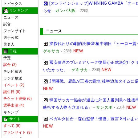
[オンラインショップ]WINNING GAMBA「
トピックス
ランキング
らせ
-
ガンバ大阪
-
22時
ニュース
試合
ファンサイト
ニュース
選手公式
挨拶代わりの劇的決勝弾!植中朝日「ヒーロー貰
著名人
ゲキサカ
-
23時
NEW
日程
予定
冨安健洋のプレミアリーグ復帰が正式決定!! 
試合 (2)
いたかった」
-
ゲキサカ
-
23時
NEW
テレビ放送
ラジオ放送
J開幕戦、鹿島が王者の意地 後半追加タイムに
イベント (2)
NEW
誕生日 (8)
チケット発売 (6)
韓国サッカー協会が過去に外国人審判員へ性接待
選手出演 (4)
統括する人物も含まれる」
-
サンスポ
-
23時
NEW
キャンプ
ベガルタ仙台・森山監督「優勝」宣言 8日いよい
サイト
すべて (9)
NEW
ファンサイト (9)