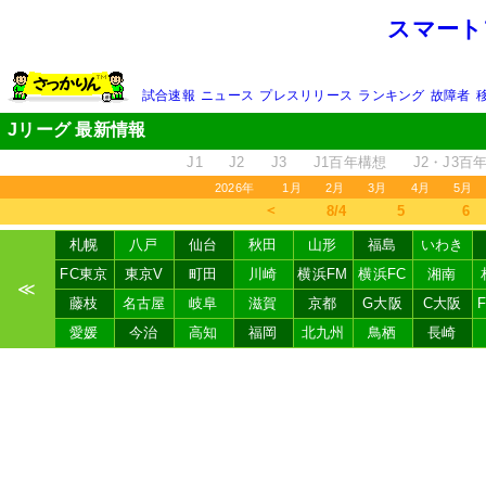
スマート
試合速報
ニュース
プレスリリース
ランキング
故障者
Jリーグ 最新情報
J1
J2
J3
J1百年構想
J2・J3百
2026年
1月
2月
3月
4月
5月
＜
8/4
5
6
札幌
八戸
仙台
秋田
山形
福島
いわき
FC東京
東京V
町田
川崎
横浜FM
横浜FC
湘南
≪
藤枝
名古屋
岐阜
滋賀
京都
G大阪
C大阪
愛媛
今治
高知
福岡
北九州
鳥栖
長崎