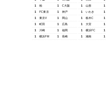
1
柏
1
C大阪
1
山形
1
1
FC東京
1
神戸
1
いわき
1
1
東京V
1
岡山
1
栃木C
1
1
町田
1
広島
1
大宮
1
1
川崎
1
福岡
1
横浜FC
1
1
横浜FM
1
長崎
1
湘南
1