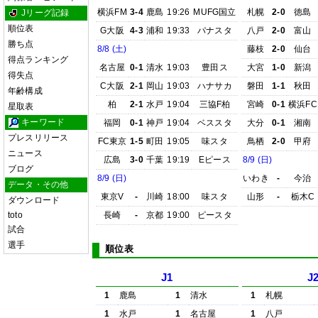
横浜FM
3-4
鹿島
19:26
MUFG国立
札幌
2-0
徳島
Jリーグ記録
順位表
G大阪
4-3
浦和
19:33
パナスタ
八戸
2-0
富山
勝ち点
8/8 (土)
藤枝
2-0
仙台
得点ランキング
名古屋
0-1
清水
19:03
豊田ス
大宮
1-0
新潟
得失点
C大阪
2-1
岡山
19:03
ハナサカ
磐田
1-1
秋田
年齢構成
柏
2-1
水戸
19:04
三協F柏
宮崎
0-1
横浜FC
星取表
キーワード
福岡
0-1
神戸
19:04
ベススタ
大分
0-1
湘南
プレスリリース
FC東京
1-5
町田
19:05
味スタ
鳥栖
2-0
甲府
ニュース
広島
3-0
千葉
19:19
Eピース
8/9 (日)
ブログ
8/9 (日)
いわき
-
今治
データ・その他
東京V
-
川崎
18:00
味スタ
山形
-
栃木C
ダウンロード
toto
長崎
-
京都
19:00
ピースタ
試合
選手
順位表
J1
J
1
鹿島
1
清水
1
札幌
1
水戸
1
名古屋
1
八戸