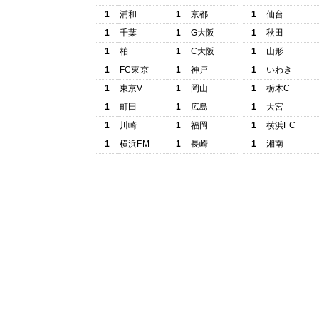
1
浦和
1
京都
1
仙台
1
千葉
1
G大阪
1
秋田
1
柏
1
C大阪
1
山形
1
FC東京
1
神戸
1
いわき
1
東京V
1
岡山
1
栃木C
1
町田
1
広島
1
大宮
1
川崎
1
福岡
1
横浜FC
1
横浜FM
1
長崎
1
湘南