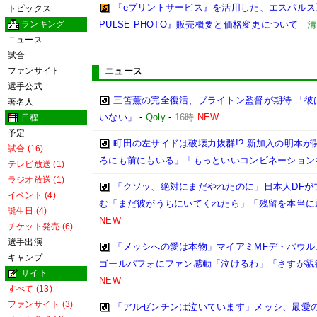
『eプリントサービス』を活用した、エスパルス選
トピックス
ランキング
PULSE PHOTO』販売概要と価格変更について
-
清
ニュース
試合
ファンサイト
ニュース
選手公式
三笘薫の完全復活、ブライトン監督が期待 「彼
著名人
いない」
-
Qoly
-
16時
NEW
日程
予定
町田の左サイドは破壊力抜群!? 新加入の明本
試合 (16)
ろにも前にもいる」「もっといいコンビネーション
テレビ放送 (1)
ラジオ放送 (1)
「クソッ、絶対にまだやれたのに」日本人DFが
イベント (4)
む「まだ彼がうちにいてくれたら」「残留を本当に
誕生日 (4)
NEW
チケット発売 (6)
選手出演
「メッシへの愛は本物」マイアミMFデ・パウル
キャンプ
ゴールパフォにファン感動「泣けるわ」「さすが親
サイト
NEW
すべて (13)
ファンサイト (3)
「アルゼンチンは泣いています」メッシ、最愛の