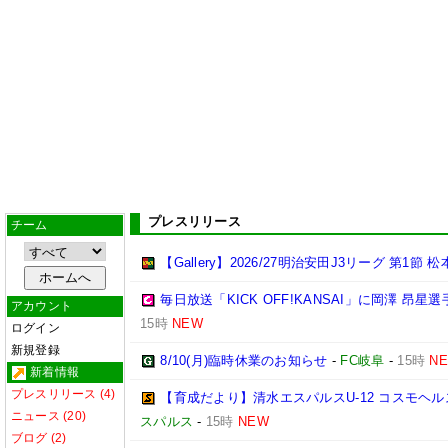
プレスリリース
チーム
【Gallery】2026/27明治安田J3リーグ 第1節 
毎日放送「KICK OFF!KANSAI」に岡澤 昂
アカウント
15時
NEW
ログイン
新規登録
8/10(月)臨時休業のお知らせ
-
FC岐阜
-
15時
N
新着情報
プレスリリース (4)
【育成だより】清水エスパルスU-12 コスモヘルス Chall
ニュース (20)
スパルス
-
15時
NEW
ブログ (2)