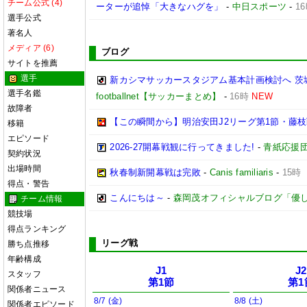
チーム公式 (4)
ーターが追悼「大きなハグを」
-
中日スポーツ
-
1
選手公式
著名人
メディア (6)
ブログ
サイトを推薦
選手
新カシマサッカースタジアム基本計画検討へ 茨
選手名鑑
footballnet【サッカーまとめ】
-
16時
NEW
故障者
【この瞬間から】明治安田J2リーグ第1節・藤枝戦
移籍
エピソード
2026-27開幕戦観に行ってきました!
-
青紙応援
契約状況
出場時間
秋春制新開幕戦は完敗
-
Canis familiaris
-
15時
得点・警告
こんにちは～
-
森岡茂オフィシャルブログ「優しいブロ
チーム情報
競技場
得点ランキング
リーグ戦
勝ち点推移
年齢構成
J1
J2
スタッフ
第1節
第1
関係者ニュース
8/7 (金)
8/8 (土)
関係者エピソード