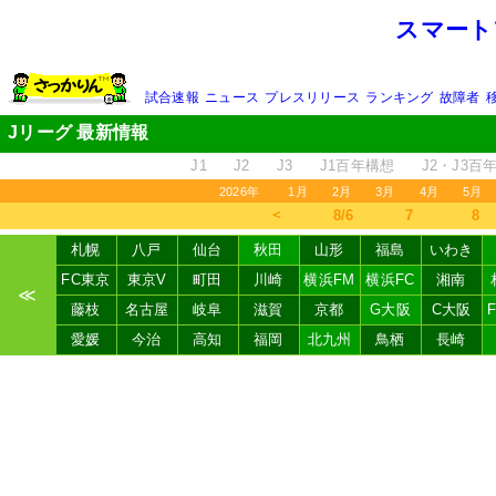
スマート
試合速報
ニュース
プレスリリース
ランキング
故障者
Jリーグ 最新情報
J1
J2
J3
J1百年構想
J2・J3百
2026年
1月
2月
3月
4月
5月
＜
8/6
7
8
札幌
八戸
仙台
秋田
山形
福島
いわき
FC東京
東京V
町田
川崎
横浜FM
横浜FC
湘南
≪
藤枝
名古屋
岐阜
滋賀
京都
G大阪
C大阪
愛媛
今治
高知
福岡
北九州
鳥栖
長崎