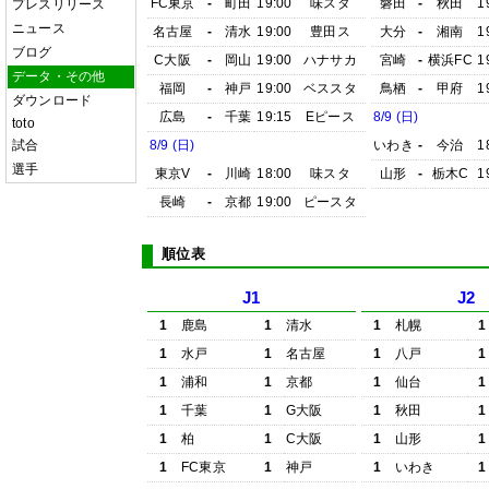
FC東京
-
町田
19:00
味スタ
磐田
-
秋田
1
プレスリリース
ニュース
名古屋
-
清水
19:00
豊田ス
大分
-
湘南
1
ブログ
C大阪
-
岡山
19:00
ハナサカ
宮崎
-
横浜FC
1
データ・その他
福岡
-
神戸
19:00
ベススタ
鳥栖
-
甲府
1
ダウンロード
広島
-
千葉
19:15
Eピース
8/9 (日)
toto
試合
8/9 (日)
いわき
-
今治
1
選手
東京V
-
川崎
18:00
味スタ
山形
-
栃木C
1
長崎
-
京都
19:00
ピースタ
順位表
J1
J2
1
鹿島
1
清水
1
札幌
1
1
水戸
1
名古屋
1
八戸
1
1
浦和
1
京都
1
仙台
1
1
千葉
1
G大阪
1
秋田
1
1
柏
1
C大阪
1
山形
1
1
FC東京
1
神戸
1
いわき
1