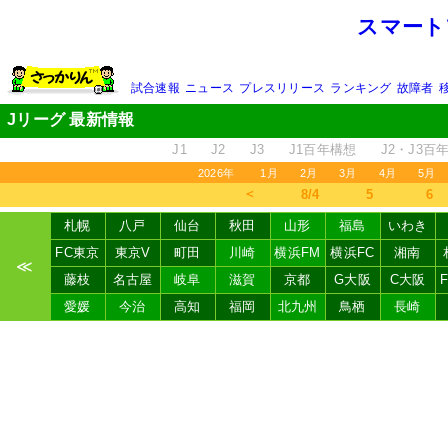
スマート
試合速報
ニュース
プレスリリース
ランキング
故障者
Jリーグ 最新情報
J1
J2
J3
J1百年構想
J2・J3百
2026年
1月
2月
3月
4月
5月
＜
8/4
5
6
札幌
八戸
仙台
秋田
山形
福島
いわき
FC東京
東京V
町田
川崎
横浜FM
横浜FC
湘南
≪
藤枝
名古屋
岐阜
滋賀
京都
G大阪
C大阪
愛媛
今治
高知
福岡
北九州
鳥栖
長崎