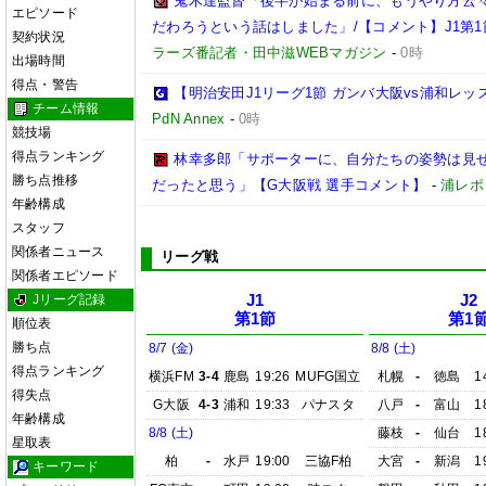
鬼木達監督「後半が始まる前に、もうやり方云
エピソード
だわろうという話はしました」/【コメント】J1第1
契約状況
ラーズ番記者・田中滋WEBマガジン
-
0時
出場時間
得点・警告
【明治安田J1リーグ1節 ガンバ大阪vs浦和レ
チーム情報
PdN Annex
-
0時
競技場
得点ランキング
林幸多郎「サポーターに、自分たちの姿勢は見
勝ち点推移
だったと思う」【G大阪戦 選手コメント】
-
浦レポ
年齢構成
スタッフ
関係者ニュース
リーグ戦
関係者エピソード
Jリーグ記録
J1
J2
第1節
第1
順位表
勝ち点
8/7 (金)
8/8 (土)
得点ランキング
横浜FM
3-4
鹿島
19:26
MUFG国立
札幌
-
徳島
1
得失点
G大阪
4-3
浦和
19:33
パナスタ
八戸
-
富山
1
年齢構成
8/8 (土)
藤枝
-
仙台
1
星取表
柏
-
水戸
19:00
三協F柏
大宮
-
新潟
1
キーワード