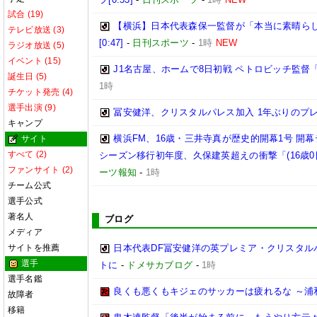
試合 (19)
【横浜】日本代表森保一監督が「本当に素晴らし
テレビ放送 (3)
[0:47]
-
日刊スポーツ
-
1時
NEW
ラジオ放送 (5)
イベント (15)
J1名古屋、ホームで8日初戦 ペトロビッチ監
誕生日 (5)
1時
チケット発売 (4)
選手出演 (9)
冨安健洋、クリスタルパレス加入 1年ぶりのプ
キャンプ
横浜FM、16歳・三井寺真が歴史的開幕1号 開
サイト
すべて (2)
シーズン移行初年度、久保建英超えの衝撃「(16歳
ファンサイト (2)
ーツ報知
-
1時
チーム公式
選手公式
著名人
ブログ
メディア
サイトを推薦
日本代表DF冨安健洋の英プレミア・クリスタル
選手
トに
-
ドメサカブログ
-
1時
選手名鑑
良くも悪くもキジェのサッカーは疲れるな ～浦
故障者
移籍