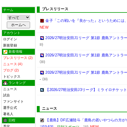
プレスリリース
チーム
金子「この戦いを『良かった』というためには
NEW
アカウント
2026/27明治安田J1リーグ 第1節 鹿島アント
ログイン
時
新規登録
新着情報
2026/27明治安田J1リーグ 第1節 鹿島アント
プレスリリース (2)
0時
ニュース (4)
ブログ (2)
2026/27明治安田J1リーグ 第1節 鹿島アント
トピックス
-
0時
ランキング
ニュース
【2026/27明治安田J3リーグ】ミライロチケ
試合
ファンサイト
選手公式
ニュース
著名人
【鹿島】DF広瀬陸斗「鹿島の若いやつらの方が
日程
予定
プ[0:53]
-
日刊スポーツ
-
1時
NEW