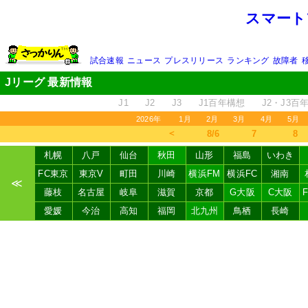
スマート
試合速報
ニュース
プレスリリース
ランキング
故障者
Jリーグ 最新情報
J1
J2
J3
J1百年構想
J2・J3百
2026年
1月
2月
3月
4月
5月
＜
8/6
7
8
札幌
八戸
仙台
秋田
山形
福島
いわき
FC東京
東京V
町田
川崎
横浜FM
横浜FC
湘南
≪
藤枝
名古屋
岐阜
滋賀
京都
G大阪
C大阪
愛媛
今治
高知
福岡
北九州
鳥栖
長崎