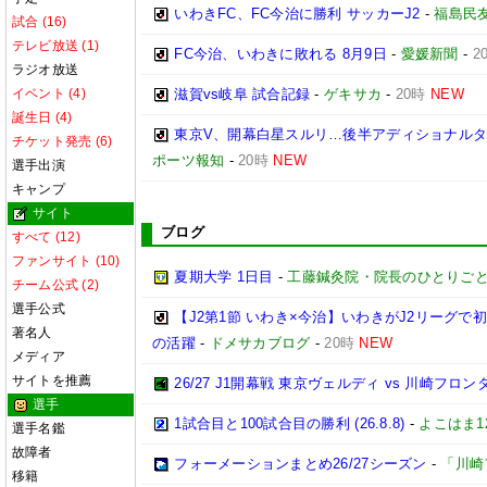
いわきFC、FC今治に勝利 サッカーJ2
-
福島民
試合 (16)
テレビ放送 (1)
FC今治、いわきに敗れる 8月9日
-
愛媛新聞
-
2
ラジオ放送
イベント (4)
滋賀vs岐阜 試合記録
-
ゲキサカ
-
20時
NEW
誕生日 (4)
東京V、開幕白星スルリ…後半アディショナルタ
チケット発売 (6)
ポーツ報知
-
20時
NEW
選手出演
キャンプ
サイト
ブログ
すべて (12)
ファンサイト (10)
夏期大学 1日目
-
工藤鍼灸院・院長のひとりごと
チーム公式 (2)
選手公式
【J2第1節 いわき×今治】いわきがJ2リーグ
著名人
の活躍
-
ドメサカブログ
-
20時
NEW
メディア
サイトを推薦
26/27 J1開幕戦 東京ヴェルディ vs 川崎フロン
選手
1試合目と100試合目の勝利 (26.8.8)
-
よこはま1
選手名鑑
故障者
フォーメーションまとめ26/27シーズン
-
「川崎
移籍