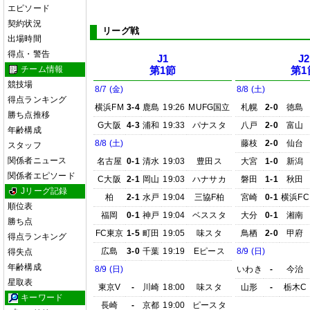
エピソード
契約状況
リーグ戦
出場時間
得点・警告
J1
J2
チーム情報
第1節
第1
競技場
8/7 (金)
8/8 (土)
得点ランキング
横浜FM
3-4
鹿島
19:26
MUFG国立
札幌
2-0
徳島
勝ち点推移
G大阪
4-3
浦和
19:33
パナスタ
八戸
2-0
富山
年齢構成
8/8 (土)
藤枝
2-0
仙台
スタッフ
関係者ニュース
名古屋
0-1
清水
19:03
豊田ス
大宮
1-0
新潟
関係者エピソード
C大阪
2-1
岡山
19:03
ハナサカ
磐田
1-1
秋田
Jリーグ記録
柏
2-1
水戸
19:04
三協F柏
宮崎
0-1
横浜FC
順位表
福岡
0-1
神戸
19:04
ベススタ
大分
0-1
湘南
勝ち点
FC東京
1-5
町田
19:05
味スタ
鳥栖
2-0
甲府
得点ランキング
広島
3-0
千葉
19:19
Eピース
8/9 (日)
得失点
年齢構成
8/9 (日)
いわき
-
今治
星取表
東京V
-
川崎
18:00
味スタ
山形
-
栃木C
キーワード
長崎
-
京都
19:00
ピースタ