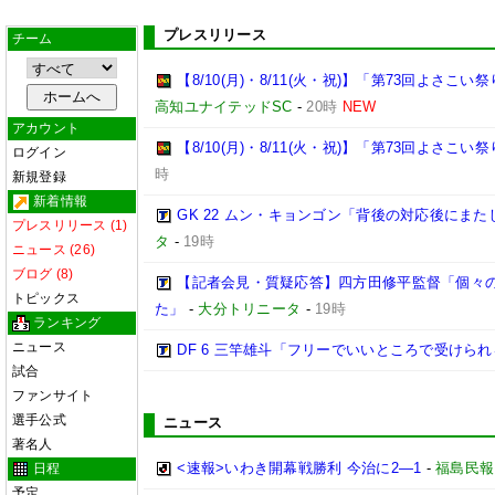
プレスリリース
チーム
【8/10(月)・8/11(火・祝)】「第73回よさ
高知ユナイテッドSC
-
20時
NEW
アカウント
【8/10(月)・8/11(火・祝)】「第73回よさこ
ログイン
時
新規登録
新着情報
GK 22 ムン・キョンゴン「背後の対応後にま
プレスリリース (1)
タ
-
19時
ニュース (26)
ブログ (8)
【記者会見・質疑応答】四方田修平監督「個々
トピックス
た」
-
大分トリニータ
-
19時
ランキング
ニュース
DF 6 三竿雄斗「フリーでいいところで受けら
試合
ファンサイト
選手公式
ニュース
著名人
<速報>いわき開幕戦勝利 今治に2―1
-
福島民報
日程
予定