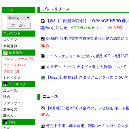
プレスリリース
チーム
【8/8 山口戦勝利記念!】「ORANGE HER
開始のお知らせ
-
AC長野パルセイロ
-
9時
NEW
アカウント
令和8年熊本地震災害義援金募金活動の結果について
ログイン
NEW
新規登録
新着情報
チームスケジュールについて(8月10日～8月16日
プレスリリース (4)
ニュース (17)
尾谷ディヴァインチネドゥ選手の負傷について
ブログ (3)
【8/22(土)福島戦】スタジアムアクセスについて
トピックス
ランキング
ニュース
ニュース
試合
ファンサイト
【8月9日】栃木SCvs金沢のテレビ放送/ネット
選手公式
NEW
著名人
日程
何たる不運…藤本寛也、2部バーミンガムでスタ
予定