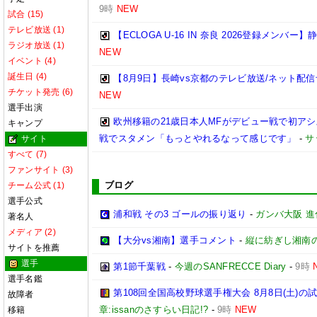
9時
NEW
試合 (15)
テレビ放送 (1)
【ECLOGA U-16 IN 奈良 2026登録メンバー】
ラジオ放送 (1)
NEW
イベント (4)
誕生日 (4)
【8月9日】長崎vs京都のテレビ放送/ネット配信
チケット発売 (6)
NEW
選手出演
欧州移籍の21歳日本人MFがデビュー戦で初ア
キャンプ
戦でスタメン「もっとやれるなって感じです」
-
サ
サイト
すべて (7)
ファンサイト (3)
ブログ
チーム公式 (1)
選手公式
浦和戦 その3 ゴールの振り返り
-
ガンバ大阪 進
著名人
メディア (2)
【大分vs湘南】選手コメント
-
縦に紡ぎし湘南
サイトを推薦
選手
第1節千葉戦
-
今週のSANFRECCE Diary
-
9時
選手名鑑
第108回全国高校野球選手権大会 8月8日(土)の
故障者
章:issanのさすらい日記!?
-
9時
NEW
移籍