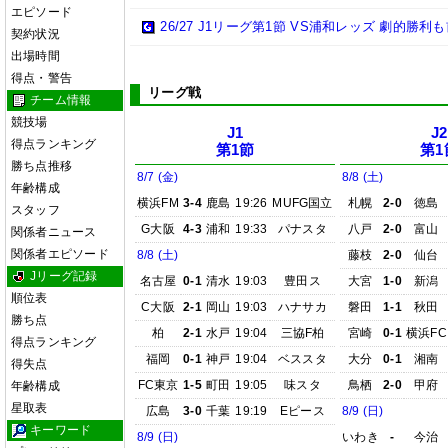
エピソード
26/27 J1リーグ第1節 VS浦和レッズ 劇的勝
契約状況
出場時間
得点・警告
リーグ戦
チーム情報
競技場
J1
J2
得点ランキング
第1節
第1
勝ち点推移
8/7 (金)
8/8 (土)
年齢構成
横浜FM
3-4
鹿島
19:26
MUFG国立
札幌
2-0
徳島
スタッフ
G大阪
4-3
浦和
19:33
パナスタ
八戸
2-0
富山
関係者ニュース
関係者エピソード
8/8 (土)
藤枝
2-0
仙台
Jリーグ記録
名古屋
0-1
清水
19:03
豊田ス
大宮
1-0
新潟
順位表
C大阪
2-1
岡山
19:03
ハナサカ
磐田
1-1
秋田
勝ち点
柏
2-1
水戸
19:04
三協F柏
宮崎
0-1
横浜FC
得点ランキング
福岡
0-1
神戸
19:04
ベススタ
大分
0-1
湘南
得失点
FC東京
1-5
町田
19:05
味スタ
鳥栖
2-0
甲府
年齢構成
星取表
広島
3-0
千葉
19:19
Eピース
8/9 (日)
キーワード
8/9 (日)
いわき
-
今治