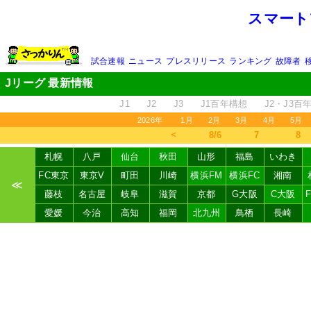
スマート
試合速報
ニュース
プレスリリース
ランキング
故障者
Jリーグ 最新情報
J1
J2
J3
J1百年構想
J2・J3百
2026年
1月
2月
3月
4月
5月
＜
8/6
7
8
札幌
八戸
仙台
秋田
山形
福島
いわき
FC東京
東京V
町田
川崎
横浜FM
横浜FC
湘南
≪
藤枝
名古屋
岐阜
滋賀
京都
G大阪
C大阪
愛媛
今治
高知
福岡
北九州
鳥栖
長崎