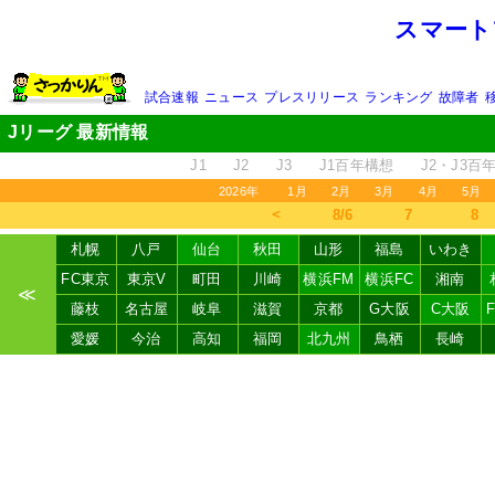
スマート
試合速報
ニュース
プレスリリース
ランキング
故障者
Jリーグ 最新情報
J1
J2
J3
J1百年構想
J2・J3百
2026年
1月
2月
3月
4月
5月
＜
8/6
7
8
札幌
八戸
仙台
秋田
山形
福島
いわき
FC東京
東京V
町田
川崎
横浜FM
横浜FC
湘南
≪
藤枝
名古屋
岐阜
滋賀
京都
G大阪
C大阪
愛媛
今治
高知
福岡
北九州
鳥栖
長崎