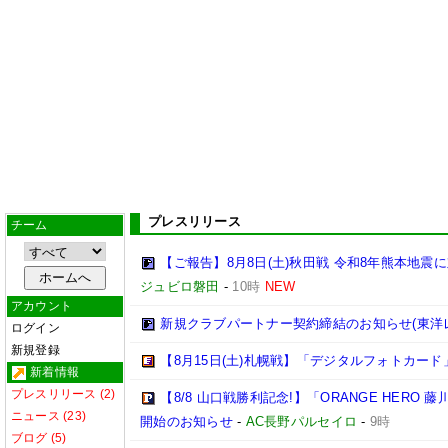
プレスリリース
チーム
【ご報告】8月8日(土)秋田戦 令和8年熊本地震に
ジュビロ磐田
-
10時
NEW
アカウント
新規クラブパートナー契約締結のお知らせ(東洋
ログイン
新規登録
【8月15日(土)札幌戦】「デジタルフォトカード
新着情報
プレスリリース (2)
【8/8 山口戦勝利記念!】「ORANGE HER
ニュース (23)
開始のお知らせ
-
AC長野パルセイロ
-
9時
ブログ (5)