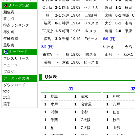
Jリーグ記録
C大阪
2-1
岡山
19:03
ハナサカ
磐田
1-1
秋田
順位表
柏
2-1
水戸
19:04
三協F柏
宮崎
0-1
横浜FC
勝ち点
福岡
0-1
神戸
19:04
ベススタ
大分
0-1
湘南
得点ランキング
FC東京
1-5
町田
19:05
味スタ
鳥栖
2-0
甲府
得失点
年齢構成
広島
3-0
千葉
19:19
Eピース
8/9 (日)
星取表
8/9 (日)
いわき
-
今治
キーワード
東京V
-
川崎
18:00
味スタ
山形
-
栃木C
プレスリリース
長崎
-
京都
19:00
ピースタ
ニュース
ブログ
順位表
データ・その他
ダウンロード
J1
J
toto
1
鹿島
1
清水
1
札幌
試合
選手
1
水戸
1
名古屋
1
八戸
1
浦和
1
京都
1
仙台
1
千葉
1
G大阪
1
秋田
1
柏
1
C大阪
1
山形