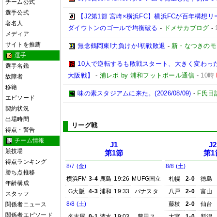
チーム公式
選手公式
【J2第1節 宮崎×横浜FC】横浜FCが百年構想
著名人
ダイウトンのゴールで均衡破る
-
ドメサカブログ
-
メディア
サイトを推薦
無念鶴岡東!力負けか!初戦敗退
-
新・なつきのモ
選手
10人で逆転するも敗戦スタート、大きく変わった
選手名鑑
大阪戦】
-
浦レポ by 浦和フットボール通信
-
10時
故障者
移籍
味の素スタジアムに来た。(2026/08/09)
-
F氏日
エピソード
契約状況
出場時間
リーグ戦
得点・警告
チーム情報
J1
J2
競技場
第1節
第1
得点ランキング
8/7 (金)
8/8 (土)
勝ち点推移
横浜FM
3-4
鹿島
19:26
MUFG国立
札幌
2-0
徳島
年齢構成
G大阪
4-3
浦和
19:33
パナスタ
八戸
2-0
富山
スタッフ
8/8 (土)
藤枝
2-0
仙台
関係者ニュース
関係者エピソード
名古屋
0-1
清水
19:03
豊田ス
大宮
1-0
新潟