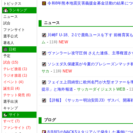
令和8年熊本地震災害義援金募金活動の結果について
トピックス
ランキング
ニュース
ニュース
試合
ファンサイト
川崎F U-18、2-1で鹿島ユースを下す 前橋育
選手公式
ム
-
11時
NEW
著名人
日程
ヴァンラーレ攻守圧倒 さえた連係、主導権渡さず
予定
試合 (15)
ソシエダ久保建英が今夏のプレシーズンマッチ初
テレビ放送 (1)
サカ
-
11時
NEW
ラジオ放送 (1)
イベント (4)
フェイエ上田綺世に欧州名門が大型オファーを準
誕生日 (4)
提示」と海外報道
-
サッカーダイジェストWEB
-
1
チケット発売 (6)
【詳報】《サッカー明治安田J3》ザスパ、開幕
選手出演
キャンプ
サイト
ブログ
すべて (7)
ファンサイト (7)
8月8日のNACK5スタジアムで発生した事例につ