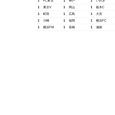
1
FC東京
1
神戸
1
いわき
1
東京V
1
岡山
1
栃木C
1
町田
1
広島
1
大宮
1
川崎
1
福岡
1
横浜FC
1
横浜FM
1
長崎
1
湘南