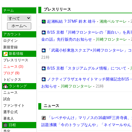
プレスリリース
チーム
起湘転結 ? 37MF 鈴木 雄斗
-
湘南ベルマーレ
-
8/15 京都『川崎フロンターレの「面白い」を
アカウント
金の話』先行販売のお知らせ
-
川崎フロンターレ
-
ログイン
新規登録
「武蔵小杉東急スクエア×川崎フロンターレ」
新着情報
21時
プレスリリース
ニュース (3)
8/15 京都「スタジアムグルメ情報」について
-
ブログ (9)
ノクティプラザエキサイトマッチ開催記念8/15
トピックス
ランキング
お知らせ
-
川崎フロンターレ
-
21時
ニュース
試合
ファンサイト
ニュース
選手公式
「レベチやんけ」マリノスの16歳MF三井寺眞、
著名人
話題沸騰「今のトラップなんや」「ネイマールやん
日程
予定