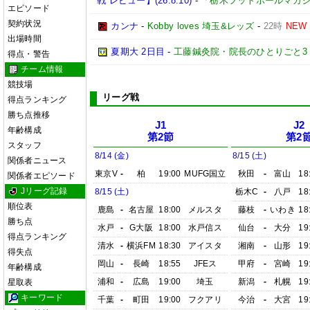
戦 レビュー】(26.8.10)
-
「栃木フットボールマガ
エピソード
契約状況
カンナ
-
Kobby loves 埼玉&レッズ
-
22時
NEW
出場時間
夏期大 2日目
-
工藤鍼灸院・院長のひとりごと3
得点・警告
チーム情報
競技場
リーグ戦
得点ランキング
勝ち点推移
J1
J2
年齢構成
第2節
第2
スタッフ
8/14 (金)
8/15 (土)
関係者ニュース
東京V
-
柏
19:00
MUFG国立
秋田
-
富山
18
関係者エピソード
Jリーグ記録
8/15 (土)
栃木C
-
八戸
18
順位表
鹿島
-
名古屋
18:00
メルスタ
藤枝
-
いわき
18
勝ち点
水戸
-
G大阪
18:00
水戸信ス
仙台
-
大分
19
得点ランキング
清水
-
横浜FM
18:30
アイスタ
湘南
-
山形
19
得失点
岡山
-
長崎
18:55
JFEス
甲府
-
宮崎
19
年齢構成
浦和
-
広島
19:00
埼玉
新潟
-
札幌
19
星取表
キーワード
千葉
-
町田
19:00
フクアリ
今治
-
大宮
19