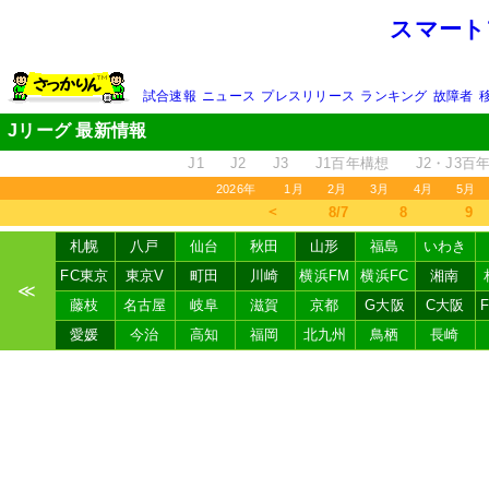
スマート
試合速報
ニュース
プレスリリース
ランキング
故障者
Jリーグ 最新情報
J1
J2
J3
J1百年構想
J2・J3百
2026年
1月
2月
3月
4月
5月
＜
8/7
8
9
札幌
八戸
仙台
秋田
山形
福島
いわき
FC東京
東京V
町田
川崎
横浜FM
横浜FC
湘南
≪
藤枝
名古屋
岐阜
滋賀
京都
G大阪
C大阪
愛媛
今治
高知
福岡
北九州
鳥栖
長崎