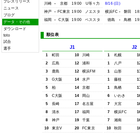
プレスリリース
川崎
-
京都
19:00
U等々力
8/16 (日)
ニュース
神戸
-
FC東京
19:00
ノエスタ
横浜FC
-
磐田
18
ブログ
福岡
-
C大阪
19:00
ベススタ
徳島
-
鳥栖
19
データ・その他
ダウンロード
順位表
toto
試合
J1
J2
選手
1
町田
10
川崎
1
札幌
1
2
広島
12
浦和
1
八戸
1
3
鹿島
12
横浜FM
1
山形
1
3
G大阪
14
水戸
1
藤枝
1
5
柏
14
京都
1
鳥栖
1
5
C大阪
14
岡山
6
いわき
1
5
長崎
17
名古屋
7
大宮
1
8
清水
17
福岡
7
横浜FC
1
8
神戸
19
千葉
7
湘南
1
10
東京V
20
FC東京
10
秋田
1