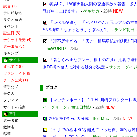
横浜FC、FW前田勘太朗の交通事故を報告「多
試合 (1)
詫び申し上げます」
-
ゲキサカ
-
23時
NEW
テレビ放送
ラジオ放送
「レベルが違う」「ペドリやん」元レアルの神童
イベント
SNS衝撃「ちょっとうますぎへん?」
-
テレビ朝日
誕生日 (6)
チケット発売 (4)
「理不尽すぎる」「天才」相馬勇紀の低弾道FK弾
選手出演 (3)
-
theWORLD
-
22時
キャンプ
「著しく不正なプレー」相手の左脛に足裏で過剰
サイト
すべて (10)
京DF橋本健人に対する処分が決定
-
サッカーダイジ
ファンサイト (9)
チーム公式 (1)
選手公式
ブログ
著名人
【マッチレポート】J1-1[H] 川崎フロンターレ戦『
メディア
サイトを推薦
イ・グリーン」海江田哲朗
-
22時
NEW
選手
2026 第1節 vs 大分戦
-
Bell-Mac
-
22時
NEW
選手名鑑
故障者
これまでの栃木SCを超えていった夜。劇的な逆
移籍