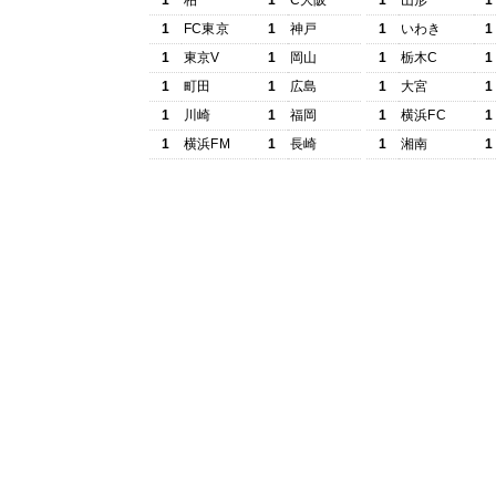
1
柏
1
C大阪
1
山形
1
1
FC東京
1
神戸
1
いわき
1
1
東京V
1
岡山
1
栃木C
1
1
町田
1
広島
1
大宮
1
1
川崎
1
福岡
1
横浜FC
1
1
横浜FM
1
長崎
1
湘南
1