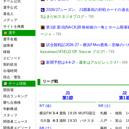
チーム公式
選手公式
2026/27シーズン、J1開幕戦の対戦カードの
著名人
3はきだめスタジオブログ
-
7時
メディア
サイトを推薦
第1節:新潟(NACK)昇格候補の一角とホーム開幕
選手
ージャ
-
7時
選手名鑑
試合観戦記2026-27～横浜FMvs鹿島～至極
故障者
kazumaxのFIELD OF Soccer ブログ!
-
7時
移籍
エピソード
新聞予想は4-4-2!
-
週末はアルビレックス!
-
6時
契約状況
出場時間
得点・警告
リーグ戦
チーム情報
競技場
J1
J2
得点ランキング
第1節
第1
勝ち点推移
8/7 (金)
8/8 (土)
年齢構成
横浜FM
3-4
鹿島
19:26
MUFG国立
札幌
-
徳島
1
スタッフ
G大阪
4-3
浦和
19:33
パナスタ
八戸
-
富山
1
関係者ニュース
関係者エピソード
8/8 (土)
藤枝
-
仙台
1