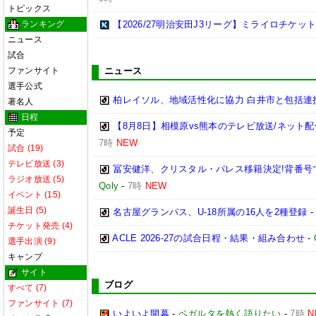
トピックス
ランキング
【2026/27明治安田J3リーグ】ミライロチケ
ニュース
試合
ファンサイト
ニュース
選手公式
柏レイソル、地域活性化に協力 白井市と包括連携
著名人
日程
【8月8日】相模原vs熊本のテレビ放送/ネット配
予定
7時
NEW
試合 (19)
テレビ放送 (3)
冨安健洋、クリスタル・パレス移籍決定!背番号
ラジオ放送 (5)
Qoly
-
7時
NEW
イベント (15)
誕生日 (5)
名古屋グランパス、U-18所属の16人を2種登録
チケット発売 (4)
ACLE 2026-27の試合日程・結果・組み合わせ
-
選手出演 (9)
キャンプ
サイト
ブログ
すべて (7)
ファンサイト (7)
いよいよ開幕
-
ベガルタを熱く語りたい
-
7時
N