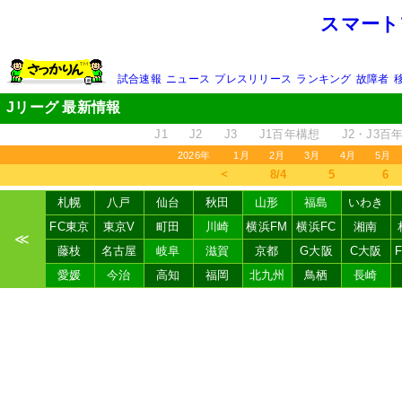
スマート
試合速報
ニュース
プレスリリース
ランキング
故障者
Jリーグ 最新情報
J1
J2
J3
J1百年構想
J2・J3百
2026年
1月
2月
3月
4月
5月
＜
8/4
5
6
札幌
八戸
仙台
秋田
山形
福島
いわき
FC東京
東京V
町田
川崎
横浜FM
横浜FC
湘南
≪
藤枝
名古屋
岐阜
滋賀
京都
G大阪
C大阪
愛媛
今治
高知
福岡
北九州
鳥栖
長崎