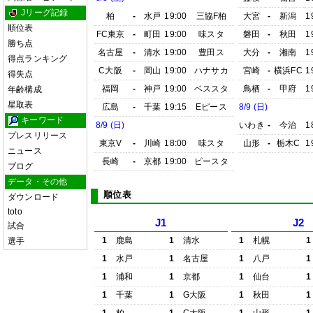
Jリーグ記録
柏
-
水戸
19:00
三協F柏
大宮
-
新潟
1
順位表
FC東京
-
町田
19:00
味スタ
磐田
-
秋田
1
勝ち点
名古屋
-
清水
19:00
豊田ス
大分
-
湘南
1
得点ランキング
C大阪
-
岡山
19:00
ハナサカ
宮崎
-
横浜FC
1
得失点
福岡
-
神戸
19:00
ベススタ
鳥栖
-
甲府
1
年齢構成
星取表
広島
-
千葉
19:15
Eピース
8/9 (日)
キーワード
8/9 (日)
いわき
-
今治
1
プレスリリース
東京V
-
川崎
18:00
味スタ
山形
-
栃木C
1
ニュース
長崎
-
京都
19:00
ピースタ
ブログ
データ・その他
順位表
ダウンロード
toto
J1
J2
試合
1
鹿島
1
清水
1
札幌
1
選手
1
水戸
1
名古屋
1
八戸
1
1
浦和
1
京都
1
仙台
1
1
千葉
1
G大阪
1
秋田
1