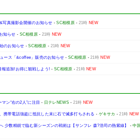
会&写真撮影会開催のお知らせ
-
SC相模原
-
21時
NEW
のお知らせ
-
SC相模原
-
21時
NEW
開始のお知らせ
-
SC相模原
-
21時
NEW
ース「&coffee」販売のお知らせ
-
SC相模原
-
21時
NEW
情報追加!お得に観戦しよう!
-
SC相模原
-
21時
NEW
マン“右の2人”に注目
-
日テレNEWS
-
21時
NEW
、携帯電話強盗に抵抗した末に石で滅多打ちされる
-
ゲキサカ
-
21時
NEW
へ 少数精鋭で臨む新シーズンの戦術は【サンフレ 森?浩司の熱紫線】
-
中