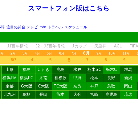
スマートフォン版はこちら
移籍
注目の試合
テレビ
toto
トラベル
スケジュール
J1百年構想
J2・J3百年構想
Jカップ
天皇杯
ACL
FI
8月
1月
2月
3月
4月
5月
6月
7月
9月
10月
11月
6
8/3
4
5
7
8
9
山形
福島
いわき
鹿島
水戸
栃木SC
栃木C
群馬
横浜FM
横浜FC
湘南
相模原
甲府
松本
長野
新潟
京都
G大阪
C大阪
FC大阪
奈良
神戸
鳥取
岡山
北九州
鳥栖
長崎
熊本
大分
宮崎
鹿児島
琉球