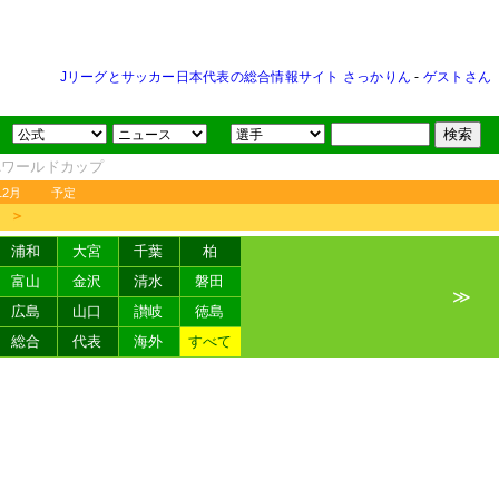
Jリーグとサッカー日本代表の総合情報サイト さっかりん
-
ゲストさん
FAワールドカップ
12月
予定
＞
浦和
大宮
千葉
柏
富山
金沢
清水
磐田
≫
広島
山口
讃岐
徳島
総合
代表
海外
すべて