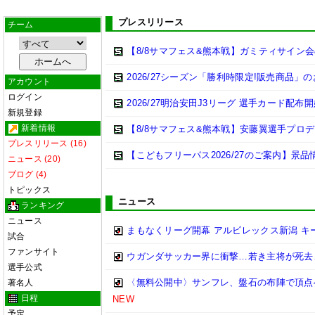
プレスリリース
チーム
【8/8サマフェス&熊本戦】ガミティサイン
2026/27シーズン「勝利時限定!販売商品」
アカウント
ログイン
2026/27明治安田J3リーグ 選手カード配布
新規登録
新着情報
【8/8サマフェス&熊本戦】安藤翼選手プロデュ
プレスリリース (16)
【こどもフリーパス2026/27のご案内】景品
ニュース (20)
ブログ (4)
トピックス
ニュース
ランキング
ニュース
まもなくリーグ開幕 アルビレックス新潟 キー
試合
ファンサイト
ウガンダサッカー界に衝撃…若き主将が死去
選手公式
〈無料公開中〉サンフレ、盤石の布陣で頂点
著名人
日程
NEW
予定