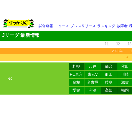
試合速報
ニュース
プレスリリース
ランキング
故障者
Jリーグ 最新情報
J1
J2
J3
2026年
＜
札幌
八戸
仙台
秋田
FC東京
東京V
町田
川崎
≪
藤枝
名古屋
岐阜
滋賀
愛媛
今治
高知
福岡