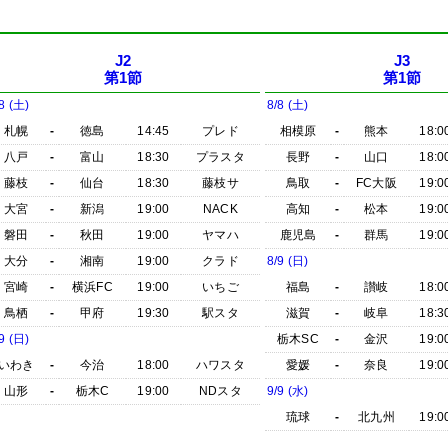
J2
J3
第1節
第1節
8 (土)
8/8 (土)
札幌
-
徳島
14:45
プレド
相模原
-
熊本
18:0
八戸
-
富山
18:30
プラスタ
長野
-
山口
18:0
藤枝
-
仙台
18:30
藤枝サ
鳥取
-
FC大阪
19:0
大宮
-
新潟
19:00
NACK
高知
-
松本
19:0
磐田
-
秋田
19:00
ヤマハ
鹿児島
-
群馬
19:0
大分
-
湘南
19:00
クラド
8/9 (日)
宮崎
-
横浜FC
19:00
いちご
福島
-
讃岐
18:0
鳥栖
-
甲府
19:30
駅スタ
滋賀
-
岐阜
18:3
9 (日)
栃木SC
-
金沢
19:0
いわき
-
今治
18:00
ハワスタ
愛媛
-
奈良
19:0
山形
-
栃木C
19:00
NDスタ
9/9 (水)
琉球
-
北九州
19:0