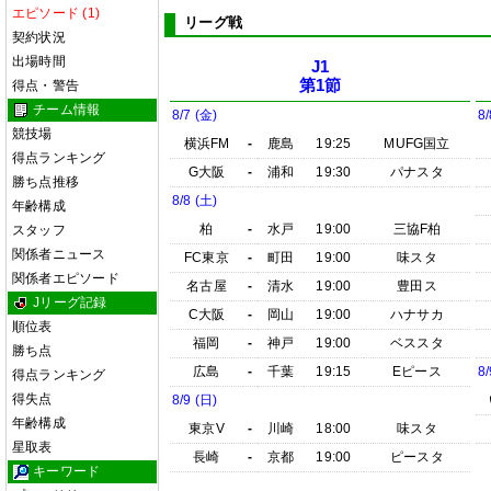
エピソード (1)
リーグ戦
契約状況
出場時間
J1
第1節
得点・警告
チーム情報
8/7 (金)
8/
競技場
横浜FM
-
鹿島
19:25
MUFG国立
得点ランキング
G大阪
-
浦和
19:30
パナスタ
勝ち点推移
8/8 (土)
年齢構成
柏
-
水戸
19:00
三協F柏
スタッフ
関係者ニュース
FC東京
-
町田
19:00
味スタ
関係者エピソード
名古屋
-
清水
19:00
豊田ス
Jリーグ記録
C大阪
-
岡山
19:00
ハナサカ
順位表
福岡
-
神戸
19:00
ベススタ
勝ち点
広島
-
千葉
19:15
Eピース
8/
得点ランキング
得失点
8/9 (日)
年齢構成
東京V
-
川崎
18:00
味スタ
星取表
長崎
-
京都
19:00
ピースタ
キーワード