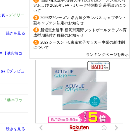
2
佐藤 柚太選手(専修大学) 2027/28シーズン加入内
定および 2026年JFA・Jリーグ特別指定選手認定につ
いて
公表
-
デイリー
3
2026/27シーズン 名古屋グランパス キャプテン・
副キャプテン決定のお知らせ
4
新堀恵太選手 横河武蔵野フットボールクラブへ育
続きを見る
成型期限付き移籍のお知らせ
5
2027シーズン FC東京女子サッカー事業の新体制
について
水戸【試合前コ
ランキングページを表示
を/【プレビュ
-
「栃木フッ
続きを見る