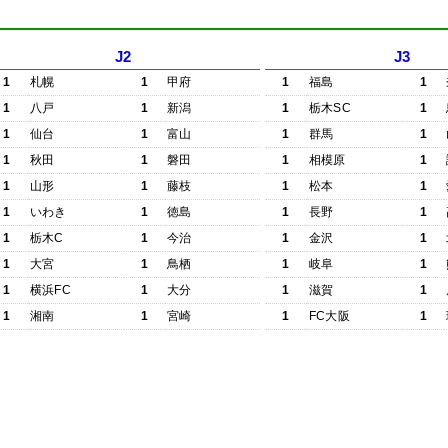
J2
J3
1
札幌
1
甲府
1
福島
1
1
八戸
1
新潟
1
栃木SC
1
1
仙台
1
富山
1
群馬
1
1
秋田
1
磐田
1
相模原
1
1
山形
1
藤枝
1
松本
1
1
いわき
1
徳島
1
長野
1
1
栃木C
1
今治
1
金沢
1
1
大宮
1
鳥栖
1
岐阜
1
1
横浜FC
1
大分
1
滋賀
1
1
湘南
1
宮崎
1
FC大阪
1