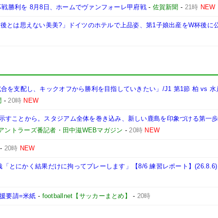
幕戦勝利を 8月8日、ホームでヴァンフォーレ甲府戦
-
佐賀新聞
-
21時
NEW
産後とは思えない美美?」ドイツのホテルで上品姿、第1子娘出産をW杯後に
を支配し、キックオフから勝利を目指していきたい」/J1 第1節 柏 vs 
潤
-
20時
NEW
示すことから。スタジアム全体を巻き込み、新しい鹿島を印象づける第一歩
島アントラーズ番記者・田中滋WEBマガジン
-
20時
NEW
-
20時
NEW
哉「とにかく結果だけに拘ってプレーします」【8/6 練習レポート】(26.8.6)
支援要請=米紙
-
footballnet【サッカーまとめ】
-
20時