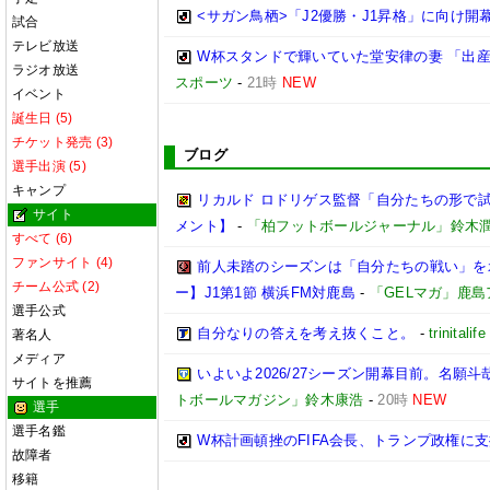
<サガン鳥栖>「J2優勝・J1昇格」に向け開
試合
テレビ放送
W杯スタンドで輝いていた堂安律の妻 「出
ラジオ放送
スポーツ
-
21時
NEW
イベント
誕生日 (5)
チケット発売 (3)
ブログ
選手出演 (5)
キャンプ
リカルド ロドリゲス監督「自分たちの形で試合
サイト
メント】
-
「柏フットボールジャーナル」鈴木
すべて (6)
ファンサイト (4)
前人未踏のシーズンは「自分たちの戦い」を
チーム公式 (2)
ー】J1第1節 横浜FM対鹿島
-
「GELマガ」鹿
選手公式
自分なりの答えを考え抜くこと。
-
trinitalife
著名人
メディア
いよいよ2026/27シーズン開幕目前。名願斗
サイトを推薦
トボールマガジン」鈴木康浩
-
20時
NEW
選手
選手名鑑
W杯計画頓挫のFIFA会長、トランプ政権に
故障者
移籍