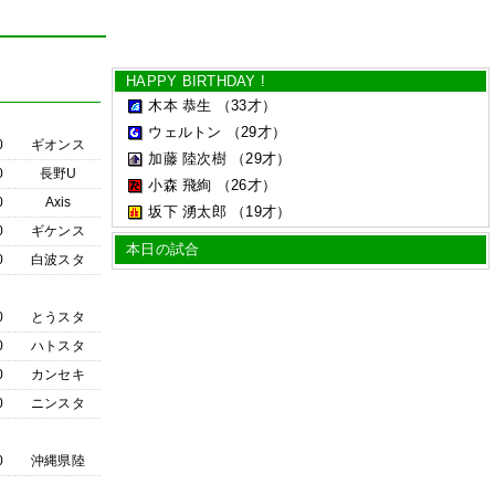
HAPPY BIRTHDAY !
木本 恭生
（33才）
ウェルトン
（29才）
0
ギオンス
加藤 陸次樹
（29才）
0
長野U
小森 飛絢
（26才）
0
Axis
坂下 湧太郎
（19才）
0
ギケンス
本日の試合
0
白波スタ
0
とうスタ
0
ハトスタ
0
カンセキ
0
ニンスタ
0
沖縄県陸