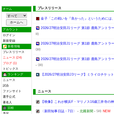
プレスリリース
チーム
金子「この戦いを『良かった』というためには
2026/27明治安田J1リーグ 第1節 鹿島アント
アカウント
時
ログイン
新規登録
2026/27明治安田J1リーグ 第1節 鹿島アント
新着情報
0時
プレスリリース
ニュース (24)
2026/27明治安田J1リーグ 第1節 鹿島アント
ブログ (1)
-
0時
トピックス
ランキング
【2026/27明治安田J3リーグ】ミライロチケ
ニュース
試合
ファンサイト
ニュース
選手公式
【映像】これが横浜F・マリノス16歳三井寺の神
著名人
日程
〈新田知事日誌・7日〉
-
北國新聞
-
5時
NEW
予定