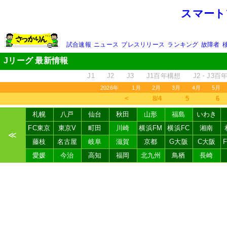
スマート
試合速報
ニュース
プレスリリース
ランキング
故障者
Jリーグ 最新情報
J1
J2
J3
J1百年構想
J2・J3百
2026年
1月
2月
3月
4月
5月
＜
8/4
5
6
札幌
八戸
仙台
秋田
山形
福島
いわき
FC東京
東京V
町田
川崎
横浜FM
横浜FC
湘南
≪
藤枝
名古屋
岐阜
滋賀
京都
G大阪
C大阪
愛媛
今治
高知
福岡
北九州
鳥栖
長崎