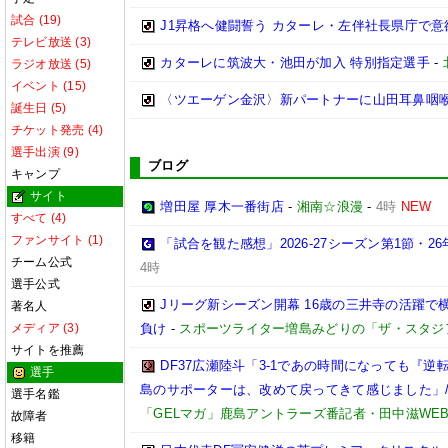
試合 (19)
J1昇格へ健闘誓う カターレ・左伴社長県庁で意
テレビ放送 (3)
カターレに筑波大・池田が加入 特別指定選手
-
ラジオ放送 (5)
イベント (15)
〈ツエーゲン金沢〉新パートナーに山田耳鼻咽
誕生日 (5)
チケット発売 (4)
選手出演 (9)
ブログ
キャンプ
サイト
増田屋 厚木一番街店
-
湘南☆浪漫
-
4時
NEW
すべて (4)
ファンサイト (1)
「試合を観た感想」2026-27シーズン第1節・26年
チーム公式
4時
選手公式
Jリーグ新シーズン開幕 16歳の三井寺の活躍で
著名人
メディア (3)
負け
-
スポーツライター増島みどりの「ザ・スタジ
サイトを推薦
DF37広瀬陸斗「3-1であの時間になっても『
選手
島のサポーターは、改めて戻ってきて感じました」/【
選手名鑑
「GELマガ」鹿島アントラーズ番記者・田中滋WE
故障者
移籍