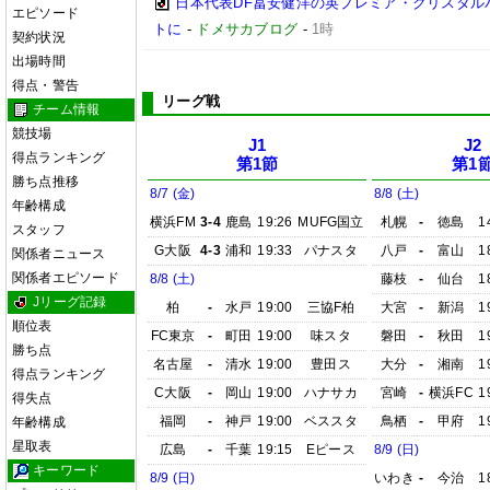
日本代表DF冨安健洋の英プレミア・クリスタル
エピソード
トに
-
ドメサカブログ
-
1時
契約状況
出場時間
得点・警告
リーグ戦
チーム情報
競技場
J1
J2
得点ランキング
第1節
第1
勝ち点推移
8/7 (金)
8/8 (土)
年齢構成
横浜FM
3-4
鹿島
19:26
MUFG国立
札幌
-
徳島
1
スタッフ
G大阪
4-3
浦和
19:33
パナスタ
八戸
-
富山
1
関係者ニュース
関係者エピソード
8/8 (土)
藤枝
-
仙台
1
Jリーグ記録
柏
-
水戸
19:00
三協F柏
大宮
-
新潟
1
順位表
FC東京
-
町田
19:00
味スタ
磐田
-
秋田
1
勝ち点
名古屋
-
清水
19:00
豊田ス
大分
-
湘南
1
得点ランキング
C大阪
-
岡山
19:00
ハナサカ
宮崎
-
横浜FC
1
得失点
福岡
-
神戸
19:00
ベススタ
鳥栖
-
甲府
1
年齢構成
星取表
広島
-
千葉
19:15
Eピース
8/9 (日)
キーワード
8/9 (日)
いわき
-
今治
1