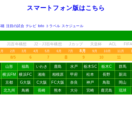
スマートフォン版はこちら
移籍
注目の試合
テレビ
toto
トラベル
スケジュール
J1百年構想
J2・J3百年構想
Jカップ
天皇杯
ACL
FI
8月
1月
2月
3月
4月
5月
6月
7月
9月
10月
11月
8
8/5
6
7
9
10
11
山形
福島
いわき
鹿島
水戸
栃木SC
栃木C
群馬
横浜FM
横浜FC
湘南
相模原
甲府
松本
長野
新潟
京都
G大阪
C大阪
FC大阪
奈良
神戸
鳥取
岡山
北九州
鳥栖
長崎
熊本
大分
宮崎
鹿児島
琉球