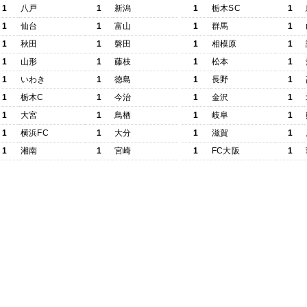
1
八戸
1
新潟
1
栃木SC
1
1
仙台
1
富山
1
群馬
1
1
秋田
1
磐田
1
相模原
1
1
山形
1
藤枝
1
松本
1
1
いわき
1
徳島
1
長野
1
1
栃木C
1
今治
1
金沢
1
1
大宮
1
鳥栖
1
岐阜
1
1
横浜FC
1
大分
1
滋賀
1
1
湘南
1
宮崎
1
FC大阪
1