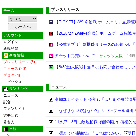
プレスリリース
チーム
【TICKET】8/9 今治戦 ホームエリア全
【2026/27 Zwelve会員】ホームゲーム
アカウント
ログイン
【公式アプリ】新機能リリースのお知らせ「ポ
新規登録
新着情報
チケット完売について
-
セレッソ大阪
-
14時
プレスリリース (5)
【8/8(土)大阪戦】当日のお問い合わせにつ
ニュース (20)
ブログ (4)
トピックス
ニュース
ランキング
ニュース
高知ユナイテッド 今年も「はりまや橋競演場」
試合
ファンサイト
「なぜサウジではない?」リヴァプール退団
選手公式
J1水戸、8日に敵地柏戦 初勝利狙う 積極的
著名人
日程
「凄まじい補強だ」「これはでかい」27歳日
予定