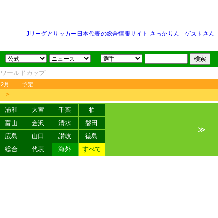
Jリーグとサッカー日本代表の総合情報サイト さっかりん
-
ゲストさん
FAワールドカップ
12月
予定
＞
浦和
大宮
千葉
柏
富山
金沢
清水
磐田
≫
広島
山口
讃岐
徳島
総合
代表
海外
すべて