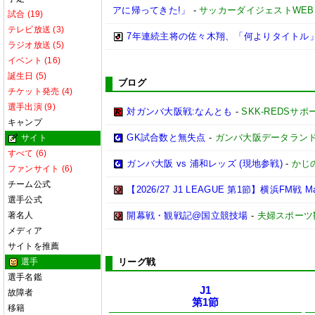
アに帰ってきた!」
-
サッカーダイジェストWEB
試合 (19)
テレビ放送 (3)
7年連続主将の佐々木翔、「何よりタイトル
ラジオ放送 (5)
イベント (16)
誕生日 (5)
ブログ
チケット発売 (4)
選手出演 (9)
対ガンバ大阪戦:なんとも
-
SKK-REDSサ
キャンプ
GK試合数と無失点
-
ガンバ大阪データランド(GAM
サイト
すべて (6)
ガンバ大阪 vs 浦和レッズ (現地参戦)
-
かじ
ファンサイト (6)
チーム公式
【2026/27 J1 LEAGUE 第1節】横浜FM戦 Match
選手公式
著名人
開幕戦・観戦記@国立競技場
-
夫婦スポーツ
メディア
サイトを推薦
選手
リーグ戦
選手名鑑
J1
故障者
第1節
移籍