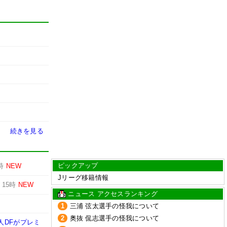
続きを見る
ピックアップ
時
NEW
Jリーグ移籍情報
-
15時
NEW
ニュース アクセスランキング
1
三浦 弦太選手の怪我について
2
奥抜 侃志選手の怪我について
人DFがプレミ