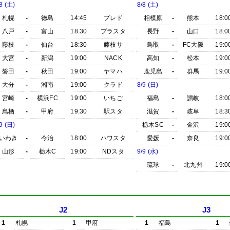
8 (土)
8/8 (土)
札幌
-
徳島
14:45
プレド
相模原
-
熊本
18:0
八戸
-
富山
18:30
プラスタ
長野
-
山口
18:0
藤枝
-
仙台
18:30
藤枝サ
鳥取
-
FC大阪
19:0
大宮
-
新潟
19:00
NACK
高知
-
松本
19:0
磐田
-
秋田
19:00
ヤマハ
鹿児島
-
群馬
19:0
大分
-
湘南
19:00
クラド
8/9 (日)
宮崎
-
横浜FC
19:00
いちご
福島
-
讃岐
18:0
鳥栖
-
甲府
19:30
駅スタ
滋賀
-
岐阜
18:3
9 (日)
栃木SC
-
金沢
19:0
いわき
-
今治
18:00
ハワスタ
愛媛
-
奈良
19:0
山形
-
栃木C
19:00
NDスタ
9/9 (水)
琉球
-
北九州
19:0
J2
J3
1
札幌
1
甲府
1
福島
1