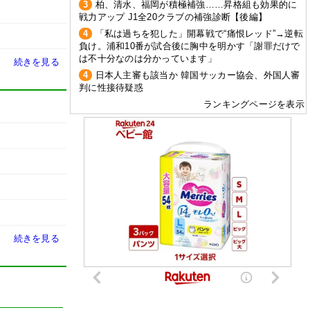
3
柏、清水、福岡が積極補強……昇格組も効果的に
戦力アップ J1全20クラブの補強診断【後編】
4
「私は過ちを犯した」開幕戦で“痛恨レッド”→逆転
負け。浦和10番が試合後に胸中を明かす「謝罪だけで
は不十分なのは分かっています」
続きを見る
4
日本人主審も該当か 韓国サッカー協会、外国人審
判に性接待疑惑
ランキングページを表示
続きを見る