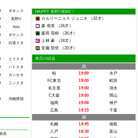
0
ギオンス
HAPPY BIRTHDAY !
カルリーニョス ジュニオ
（32才）
0
長野U
森 侑里
（26才）
0
Axis
森田 晃樹
（26才）
0
ギケンス
上林 豪
（24才）
0
白波スタ
安藤 陸登
（20才）
本日の試合
0
とうスタ
J1
0
ハトスタ
柏
19:00
水戸
0
カンセキ
FC東京
19:00
町田
0
ニンスタ
名古屋
19:00
清水
C大阪
19:00
岡山
0
沖縄県陸
福岡
19:00
神戸
広島
19:15
千葉
J2
札幌
14:45
徳島
八戸
18:30
富山
奈良