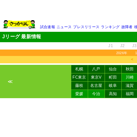
試合速報
ニュース
プレスリリース
ランキング
故障者
Jリーグ 最新情報
J1
J2
J3
2026年
＜
札幌
八戸
仙台
秋田
FC東京
東京V
町田
川崎
≪
藤枝
名古屋
岐阜
滋賀
愛媛
今治
高知
福岡