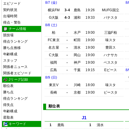
8/7 (金)
8/
エピソード
契約状況
横浜FM
3-4
鹿島
19:26
MUFG国立
出場時間
G大阪
4-3
浦和
19:33
パナスタ
得点・警告
8/8 (土)
チーム情報
柏
-
水戸
19:00
三協F柏
競技場
FC東京
-
町田
19:00
味スタ
得点ランキング
名古屋
-
清水
19:00
豊田ス
勝ち点推移
年齢構成
C大阪
-
岡山
19:00
ハナサカ
スタッフ
福岡
-
神戸
19:00
ベススタ
関係者ニュース
広島
-
千葉
19:15
Eピース
8/
関係者エピソード
8/9 (日)
Jリーグ記録
東京V
-
川崎
18:00
味スタ
順位表
勝ち点
長崎
-
京都
19:00
ピースタ
得点ランキング
得失点
順位表
年齢構成
星取表
J1
キーワード
1
鹿島
1
清水