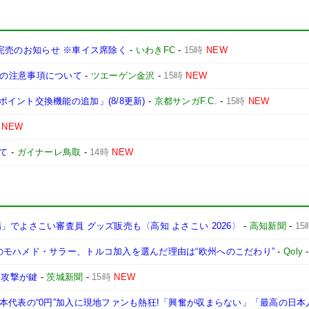
席種完売のお知らせ ※車イス席除く
-
いわきFC
-
15時
NEW
観戦時の注意事項について
-
ツエーゲン金沢
-
15時
NEW
イント交換機能の追加」(8/8更新)
-
京都サンガF.C.
-
15時
NEW
NEW
いて
-
ガイナーレ鳥取
-
14時
NEW
でよさこい審査員 グッズ販売も〈高知 よさこい 2026〉
-
高知新聞
-
15
のモハメド・サラー、トルコ加入を選んだ理由は“欧州へのこだわり”
-
Qoly
な攻撃が鍵
-
茨城新聞
-
15時
NEW
本代表の“0円”加入に現地ファンも熱狂!「興奮が収まらない」「最高の日本