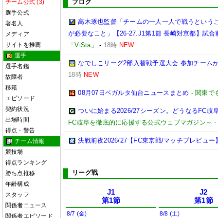
ブログ
チーム公式 (3)
選手公式
高木琢也監督「チームの一人一人で戦うという
著名人
が必要なこと」【26-27.J1第1節 長崎対京都】試合
メディア
サイトを推薦
「ViSta」
-
18時
NEW
選手
なでしこリーグ2部入替戦予選大会 参加チームが
選手名鑑
18時
NEW
故障者
移籍
08月07日ベガルタ仙台ニュースまとめ
-
関東で
エピソード
契約状況
ついに始まる2026/27シーズン。どうなるFC岐阜【2
出場時間
FC岐阜を徹底的に応援する公式ウェブマガジン～
得点・警告
決戦前夜2026/27【FC東京戦/マッチプレビュー
チーム情報
競技場
得点ランキング
リーグ戦
勝ち点推移
年齢構成
J1
J2
スタッフ
第1節
第1節
関係者ニュース
8/7 (金)
8/8 (土)
関係者エピソード