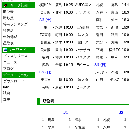
横浜FM
-
鹿島
19:25
MUFG国立
札幌
-
徳島
14:
Jリーグ記録
順位表
G大阪
-
浦和
19:30
パナスタ
八戸
-
富山
18:
勝ち点
8/8 (土)
藤枝
-
仙台
18:
得点ランキング
柏
-
水戸
19:00
三協F柏
大宮
-
新潟
19:
得失点
FC東京
-
町田
19:00
味スタ
磐田
-
秋田
19:
年齢構成
名古屋
-
清水
19:00
豊田ス
大分
-
湘南
19:
星取表
キーワード
C大阪
-
岡山
19:00
ハナサカ
宮崎
-
横浜FC
19:
プレスリリース
福岡
-
神戸
19:00
ベススタ
鳥栖
-
甲府
19:
ニュース
広島
-
千葉
19:15
Eピース
8/9 (日)
ブログ
8/9 (日)
いわき
-
今治
18:
データ・その他
東京V
-
川崎
18:00
味スタ
山形
-
栃木C
19:
ダウンロード
toto
長崎
-
京都
19:00
ピースタ
試合
選手
順位表
J1
J2
1
鹿島
1
清水
1
札幌
1
1
水戸
1
名古屋
1
八戸
1