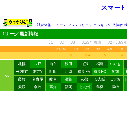
スマート
試合速報
ニュース
プレスリリース
ランキング
故障者
Jリーグ 最新情報
J1
J2
J3
J1百年構想
J2・J3百
2026年
1月
2月
3月
4月
5月
＜
8/4
5
6
札幌
八戸
仙台
秋田
山形
福島
いわき
FC東京
東京V
町田
川崎
横浜FM
横浜FC
湘南
≪
藤枝
名古屋
岐阜
滋賀
京都
G大阪
C大阪
愛媛
今治
高知
福岡
北九州
鳥栖
長崎