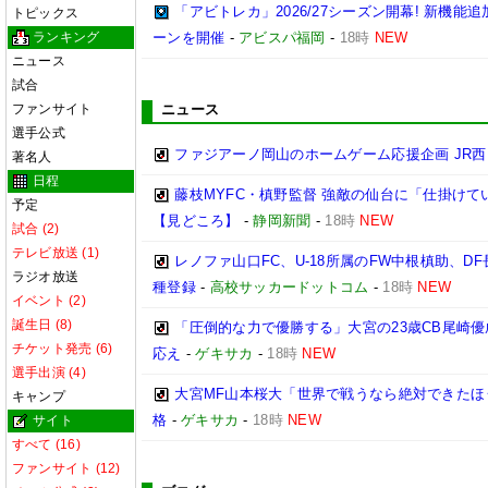
「アビトレカ」2026/27シーズン開幕! 新機
トピックス
ランキング
ーンを開催
-
アビスパ福岡
-
18時
NEW
ニュース
試合
ファンサイト
ニュース
選手公式
ファジアーノ岡山のホームゲーム応援企画 JR
著名人
日程
藤枝MYFC・槙野監督 強敵の仙台に「仕掛けて
予定
【見どころ】
-
静岡新聞
-
18時
NEW
試合 (2)
テレビ放送 (1)
レノファ山口FC、U-18所属のFW中根槙助、D
ラジオ放送
種登録
-
高校サッカードットコム
-
18時
NEW
イベント (2)
誕生日 (8)
「圧倒的な力で優勝する」大宮の23歳CB尾崎
チケット発売 (6)
応え
-
ゲキサカ
-
18時
NEW
選手出演 (4)
大宮MF山本桜大「世界で戦うなら絶対できたほ
キャンプ
格
-
ゲキサカ
-
18時
NEW
サイト
すべて (16)
ファンサイト (12)