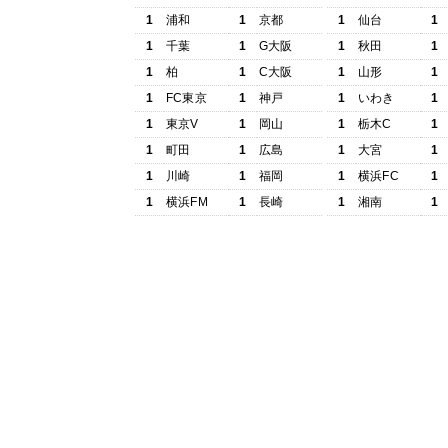
1
浦和
1
京都
1
仙台
1
1
千葉
1
G大阪
1
秋田
1
1
柏
1
C大阪
1
山形
1
1
FC東京
1
神戸
1
いわき
1
1
東京V
1
岡山
1
栃木C
1
1
町田
1
広島
1
大宮
1
1
川崎
1
福岡
1
横浜FC
1
1
横浜FM
1
長崎
1
湘南
1