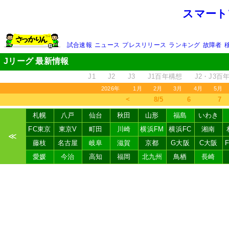
スマート
試合速報
ニュース
プレスリリース
ランキング
故障者
Jリーグ 最新情報
J1
J2
J3
J1百年構想
J2・J3百
2026年
1月
2月
3月
4月
5月
＜
8/5
6
7
札幌
八戸
仙台
秋田
山形
福島
いわき
FC東京
東京V
町田
川崎
横浜FM
横浜FC
湘南
≪
藤枝
名古屋
岐阜
滋賀
京都
G大阪
C大阪
愛媛
今治
高知
福岡
北九州
鳥栖
長崎