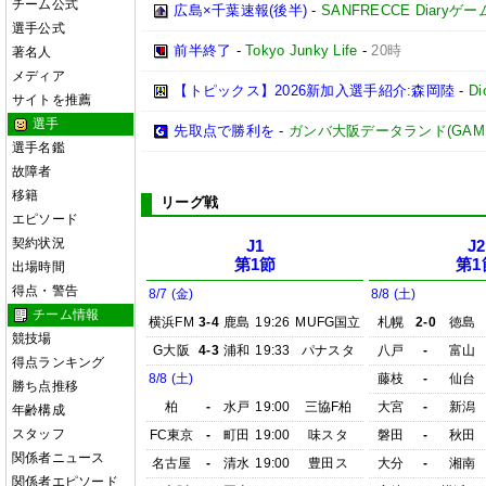
チーム公式
広島×千葉速報(後半)
-
SANFRECCE Diaryゲ
選手公式
前半終了
-
Tokyo Junky Life
-
20時
著名人
メディア
【トピックス】2026新加入選手紹介:森岡陸
-
D
サイトを推薦
選手
先取点で勝利を
-
ガンバ大阪データランド(GAMBA O
選手名鑑
故障者
移籍
リーグ戦
エピソード
契約状況
J1
J2
第1節
第1
出場時間
得点・警告
8/7 (金)
8/8 (土)
チーム情報
横浜FM
3-4
鹿島
19:26
MUFG国立
札幌
2-0
徳島
競技場
G大阪
4-3
浦和
19:33
パナスタ
八戸
-
富山
得点ランキング
8/8 (土)
藤枝
-
仙台
勝ち点推移
柏
-
水戸
19:00
三協F柏
大宮
-
新潟
年齢構成
スタッフ
FC東京
-
町田
19:00
味スタ
磐田
-
秋田
関係者ニュース
名古屋
-
清水
19:00
豊田ス
大分
-
湘南
関係者エピソード