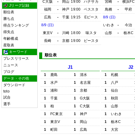
C大阪
-
岡山
19:00
ハナサカ
宮崎
-
横浜FC
Jリーグ記録
福岡
-
神戸
19:00
ベススタ
鳥栖
-
甲府
順位表
広島
-
千葉
19:15
Eピース
8/9 (日)
勝ち点
8/9 (日)
いわき
-
今治
得点ランキング
得失点
東京V
-
川崎
18:00
味スタ
山形
-
栃木C
年齢構成
長崎
-
京都
19:00
ピースタ
星取表
キーワード
順位表
プレスリリース
ニュース
J1
J2
ブログ
1
鹿島
1
清水
1
札幌
データ・その他
1
水戸
1
名古屋
1
八戸
ダウンロード
1
浦和
1
京都
1
仙台
toto
試合
1
千葉
1
G大阪
1
秋田
選手
1
柏
1
C大阪
1
山形
1
FC東京
1
神戸
1
いわき
1
東京V
1
岡山
1
栃木C
1
町田
1
広島
1
大宮