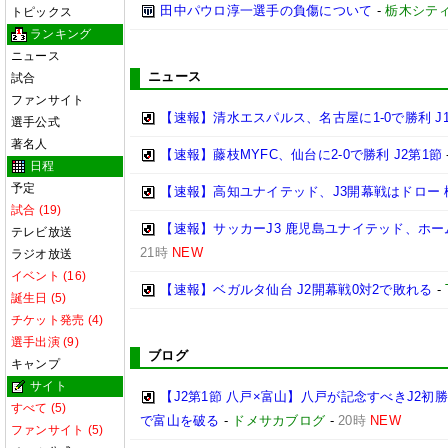
田中パウロ淳一選手の負傷について
-
栃木シテ
トピックス
ランキング
ニュース
ニュース
試合
ファンサイト
【速報】清水エスパルス、名古屋に1-0で勝利 J
選手公式
著名人
【速報】藤枝MYFC、仙台に2-0で勝利 J2第1節
日程
予定
【速報】高知ユナイテッド、J3開幕戦はドロー 
試合 (19)
【速報】サッカーJ3 鹿児島ユナイテッド、ホー
テレビ放送
21時
NEW
ラジオ放送
イベント (16)
【速報】ベガルタ仙台 J2開幕戦0対2で敗れる
-
誕生日 (5)
チケット発売 (4)
選手出演 (9)
ブログ
キャンプ
サイト
【J2第1節 八戸×富山】八戸が記念すべきJ2
すべて (5)
で富山を破る
-
ドメサカブログ
-
20時
NEW
ファンサイト (5)