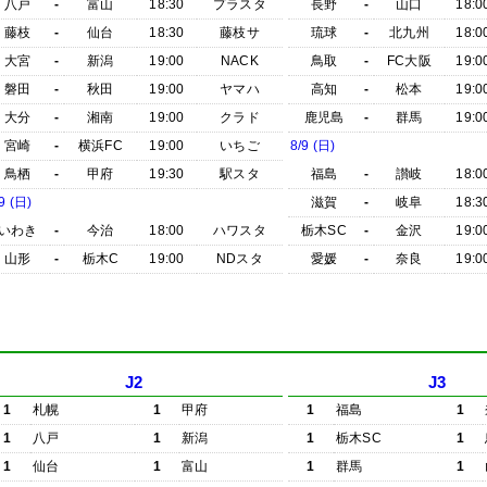
八戸
-
富山
18:30
プラスタ
長野
-
山口
18:0
藤枝
-
仙台
18:30
藤枝サ
琉球
-
北九州
18:0
大宮
-
新潟
19:00
NACK
鳥取
-
FC大阪
19:0
磐田
-
秋田
19:00
ヤマハ
高知
-
松本
19:0
大分
-
湘南
19:00
クラド
鹿児島
-
群馬
19:0
宮崎
-
横浜FC
19:00
いちご
8/9 (日)
鳥栖
-
甲府
19:30
駅スタ
福島
-
讃岐
18:0
9 (日)
滋賀
-
岐阜
18:3
いわき
-
今治
18:00
ハワスタ
栃木SC
-
金沢
19:0
山形
-
栃木C
19:00
NDスタ
愛媛
-
奈良
19:0
J2
J3
1
札幌
1
甲府
1
福島
1
1
八戸
1
新潟
1
栃木SC
1
1
仙台
1
富山
1
群馬
1