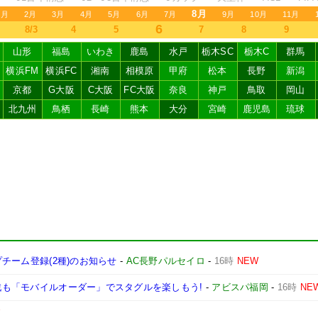
8月
1月
2月
3月
4月
5月
6月
7月
9月
10月
11月
6
8/3
4
5
7
8
9
山形
福島
いわき
鹿島
水戸
栃木SC
栃木C
群馬
横浜FM
横浜FC
湘南
相模原
甲府
松本
長野
新潟
京都
G大阪
C大阪
FC大阪
奈良
神戸
鳥取
岡山
北九州
鳥栖
長崎
熊本
大分
宮崎
鹿児島
琉球
プチーム登録(2種)のお知らせ
-
AC長野パルセイロ
-
16時
NEW
戸戦も「モバイルオーダー」でスタグルを楽しもう!
-
アビスパ福岡
-
16時
NE
W