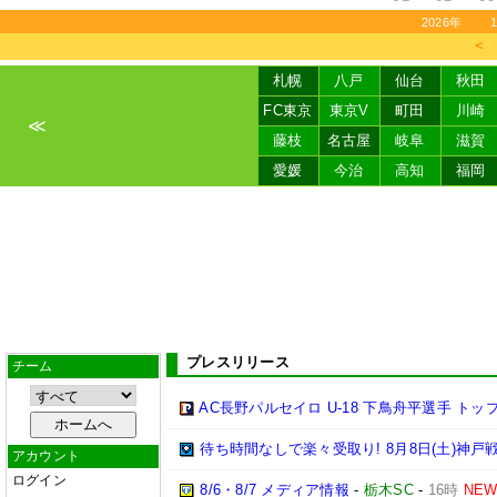
2026年
＜
札幌
八戸
仙台
秋田
FC東京
東京V
町田
川崎
≪
藤枝
名古屋
岐阜
滋賀
愛媛
今治
高知
福岡
プレスリリース
チーム
AC長野パルセイロ U-18 下鳥舟平選手 トッ
待ち時間なしで楽々受取り! 8月8日(土)神
アカウント
ログイン
8/6・8/7 メディア情報
-
栃木SC
-
16時
NE