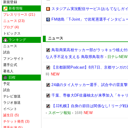
新規登録
新着情報
スタジアム実況配信サービス(おもてなしガイ
プレスリリース (21)
FM徳島「T-Joint」で岩尾憲選手インタビ
ニュース (23)
ブログ (4)
トピックス
ニュース
ランキング
ニュース
鳥取商業高校サッカー部がラッキョウ植え付
試合
な人手不足を支える 鳥取県鳥取市
-
日テレNEW
ファンサイト
選手公式
【京都新聞Podcast】8月7日、京都サン
著名人
時
NEW
日程
予定
24歳のタイ人サッカー選手、試合中の雷直
試合
千葉、専修大DF佐藤柚太が来季加入「キャ
テレビ放送
ラジオ放送
【J2札幌】自身の節目は関係なし! リーグ
イベント
-
スポーツ報知
-
16時
NEW
誕生日 (5)
チケット発売 (3)
選手出演 (5)