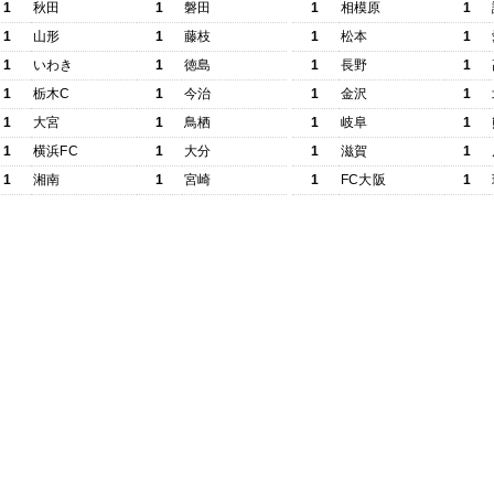
1
秋田
1
磐田
1
相模原
1
1
山形
1
藤枝
1
松本
1
1
いわき
1
徳島
1
長野
1
1
栃木C
1
今治
1
金沢
1
1
大宮
1
鳥栖
1
岐阜
1
1
横浜FC
1
大分
1
滋賀
1
1
湘南
1
宮崎
1
FC大阪
1