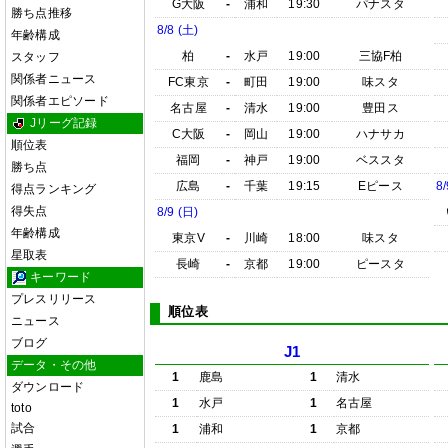
G大阪
-
浦和
19:30
パナスタ
勝ち点推移
8/8 (土)
年齢構成
柏
-
水戸
19:00
三協F柏
スタッフ
関係者ニュース
FC東京
-
町田
19:00
味スタ
関係者エピソード
名古屋
-
清水
19:00
豊田ス
Jリーグ記録
C大阪
-
岡山
19:00
ハナサカ
順位表
福岡
-
神戸
19:00
ベススタ
勝ち点
広島
-
千葉
19:15
Eピース
8/
得点ランキング
得失点
8/9 (日)
年齢構成
東京V
-
川崎
18:00
味スタ
星取表
長崎
-
京都
19:00
ピースタ
キーワード
プレスリリース
順位表
ニュース
ブログ
J1
データ・その他
1
鹿島
1
清水
ダウンロード
1
水戸
1
名古屋
toto
試合
1
浦和
1
京都