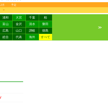
12月
予定
＞
浦和
大宮
千葉
柏
富山
金沢
清水
磐田
≫
広島
山口
讃岐
徳島
総合
代表
海外
すべて
W