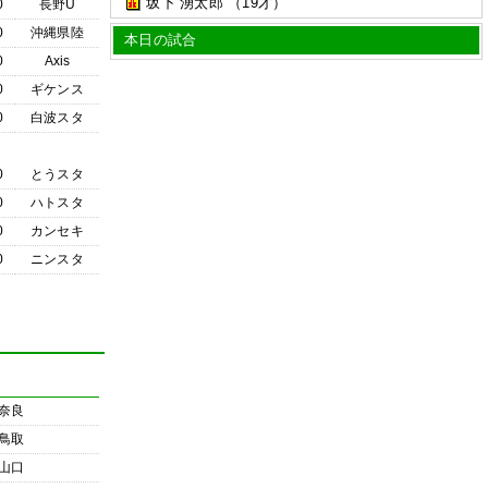
坂下 湧太郎
（19才）
0
長野U
0
沖縄県陸
本日の試合
0
Axis
0
ギケンス
0
白波スタ
0
とうスタ
0
ハトスタ
0
カンセキ
0
ニンスタ
奈良
鳥取
山口