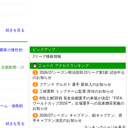
続きを見る
ピックアップ
う農家の慢性的
Jリーグ移籍情報
ニュース アクセスランキング
-
京都新聞
-
16
1
2026/27シーズン明治安田J3リーグ第1節 試合中止
のお知らせ
2
フアンマ デルガド 選手 新加入のお知らせ
3
三枝寛和 トップチーム監督 辞任のお知らせ
W
4
8/8(土)町田戦 長友佑都選手の来場が決定!『FIFA
ワールドカップ2026™』出場選手への花束贈呈実施の
ホーム・徳島戦
お知らせ
5
2026/27シーズン キャプテン、副キャプテン、若
手キャプテン決定のお知らせ
続きを見る
ランキングページを表示