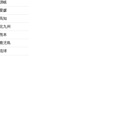
讃岐
愛媛
高知
北九州
熊本
鹿児島
琉球