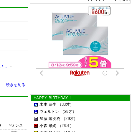
こと。
-
続きを見る
HAPPY BIRTHDAY !
木本 恭生
（33才）
ウェルトン
（29才）
加藤 陸次樹
（29才）
0
ギオンス
小森 飛絢
（26才）