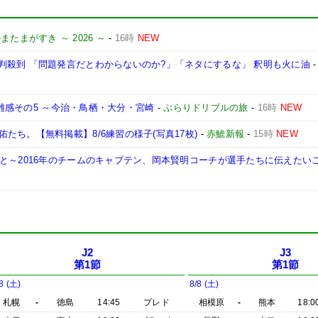
またまがすき ～ 2026 ～
-
16時
NEW
判殺到 「問題発言だとわからないのか?」「ネタにするな」 釈明も火に油
-
の雑感その5 ～今治・鳥栖・大分・宮崎
-
ぶらりドリブルの旅
-
16時
NEW
ち。【無料掲載】8/6練習の様子(写真17枚)
-
赤鯱新報
-
15時
NEW
と～2016年のチームのキャプテン、岡本賢明コーチが選手たちに伝えたい
J2
J3
第1節
第1節
8 (土)
8/8 (土)
札幌
-
徳島
14:45
プレド
相模原
-
熊本
18:0