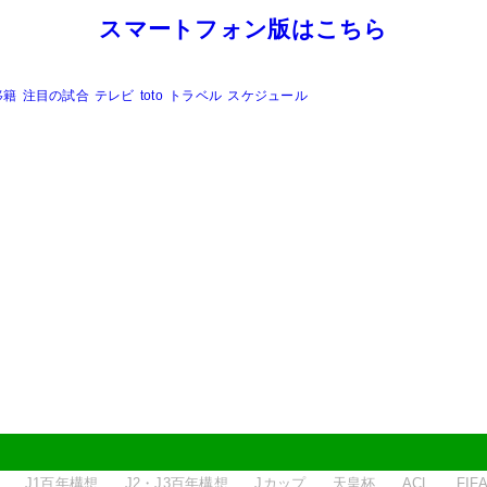
スマートフォン版はこちら
移籍
注目の試合
テレビ
toto
トラベル
スケジュール
J1百年構想
J2・J3百年構想
Jカップ
天皇杯
ACL
FI