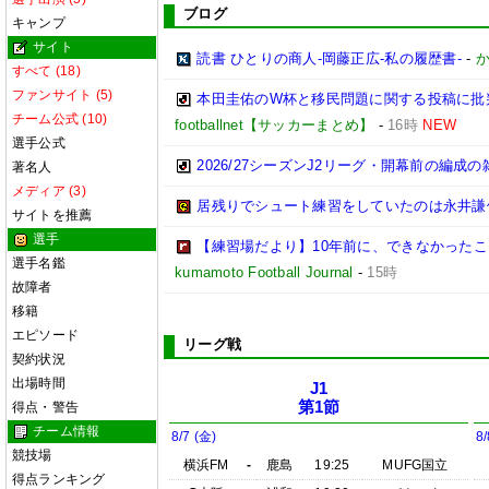
ブログ
キャンプ
サイト
読書 ひとりの商人-岡藤正広-私の履歴書-
-
か
すべて (18)
ファンサイト (5)
本田圭佑のW杯と移民問題に関する投稿に批
チーム公式 (10)
footballnet【サッカーまとめ】
-
16時
NEW
選手公式
2026/27シーズンJ2リーグ・開幕前の編成
著名人
メディア (3)
居残りでシュート練習をしていたのは永井謙佑た
サイトを推薦
選手
【練習場だより】10年前に、できなかったこ
選手名鑑
kumamoto Football Journal
-
15時
故障者
移籍
エピソード
リーグ戦
契約状況
出場時間
J1
第1節
得点・警告
チーム情報
8/7 (金)
8/
競技場
横浜FM
-
鹿島
19:25
MUFG国立
得点ランキング