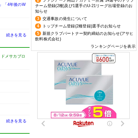
2
ファジアーノ岡山アカデミー所属 14選手のトップ
」「4年後のW
チーム登録(2種)及び1選手のU-21リーグ出場登録のお
知らせ
3
交通事故の発生について
4
トップチーム登録(2種登録)選手のお知らせ
5
新規クラブパートナー契約締結のお知らせ(アサヒ
続きを見る
飲料株式会社)
ランキングページを表示
-
ドメサカブロ
続きを見る