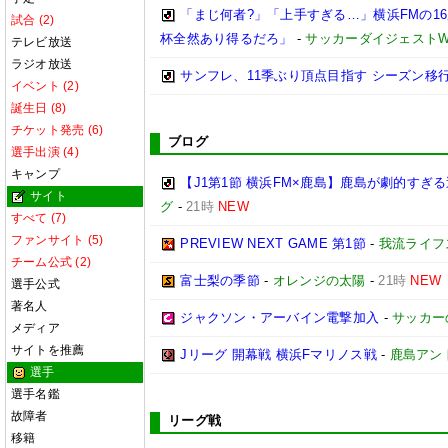
「まじ何者?」「上手すぎる…」横浜FMの16
試合 (2)
杯全然あり得るだろ」
-
サッカーダイジェストW
テレビ放送
ラジオ放送
サンフレ、11季ぶり頂点目指す シーズン移
イベント (2)
誕生日 (8)
チケット発売 (6)
ブログ
選手出演 (4)
キャンプ
【J1第1節 横浜FM×鹿島】鹿島が劇的すぎ
サイト
グ
-
21時
NEW
すべて (7)
ファンサイト (5)
PREVIEW NEXT GAME 第1節
-
我流ライフ
チーム公式 (2)
富士梨の季節
-
オレンジの太陽
-
21時
NEW
選手公式
著名人
ジャクソン・アーバイン電撃加入
-
サッカー
メディア
サイトを推薦
Jリーグ 開幕戦 横浜Fマリノス戦
-
鹿島アン
選手
選手名鑑
故障者
リーグ戦
移籍