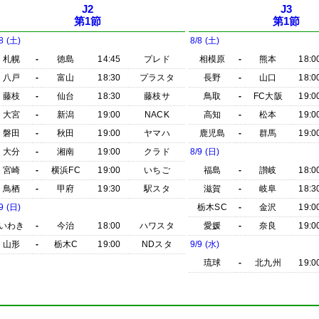
J2
J3
第1節
第1節
8 (土)
8/8 (土)
札幌
-
徳島
14:45
プレド
相模原
-
熊本
18:0
八戸
-
富山
18:30
プラスタ
長野
-
山口
18:0
藤枝
-
仙台
18:30
藤枝サ
鳥取
-
FC大阪
19:0
大宮
-
新潟
19:00
NACK
高知
-
松本
19:0
磐田
-
秋田
19:00
ヤマハ
鹿児島
-
群馬
19:0
大分
-
湘南
19:00
クラド
8/9 (日)
宮崎
-
横浜FC
19:00
いちご
福島
-
讃岐
18:0
鳥栖
-
甲府
19:30
駅スタ
滋賀
-
岐阜
18:3
9 (日)
栃木SC
-
金沢
19:0
いわき
-
今治
18:00
ハワスタ
愛媛
-
奈良
19:0
山形
-
栃木C
19:00
NDスタ
9/9 (水)
琉球
-
北九州
19:0