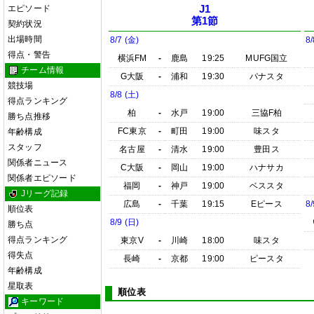
エピソード
J1
第1節
契約状況
出場時間
8/7 (金)
8/
得点・警告
横浜FM
-
鹿島
19:25
MUFG国立
チーム情報
G大阪
-
浦和
19:30
パナスタ
競技場
8/8 (土)
得点ランキング
柏
-
水戸
19:00
三協F柏
勝ち点推移
FC東京
-
町田
19:00
味スタ
年齢構成
スタッフ
名古屋
-
清水
19:00
豊田ス
関係者ニュース
C大阪
-
岡山
19:00
ハナサカ
関係者エピソード
福岡
-
神戸
19:00
ベススタ
Jリーグ記録
広島
-
千葉
19:15
Eピース
8/
順位表
8/9 (日)
勝ち点
得点ランキング
東京V
-
川崎
18:00
味スタ
得失点
長崎
-
京都
19:00
ピースタ
年齢構成
星取表
順位表
キーワード