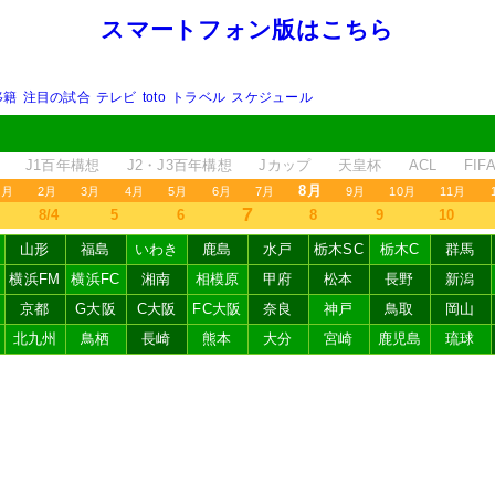
スマートフォン版はこちら
移籍
注目の試合
テレビ
toto
トラベル
スケジュール
J1百年構想
J2・J3百年構想
Jカップ
天皇杯
ACL
FI
8月
1月
2月
3月
4月
5月
6月
7月
9月
10月
11月
7
8/4
5
6
8
9
10
山形
福島
いわき
鹿島
水戸
栃木SC
栃木C
群馬
横浜FM
横浜FC
湘南
相模原
甲府
松本
長野
新潟
京都
G大阪
C大阪
FC大阪
奈良
神戸
鳥取
岡山
北九州
鳥栖
長崎
熊本
大分
宮崎
鹿児島
琉球