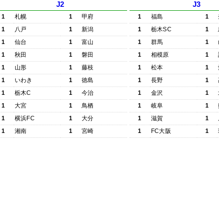
J2
J3
1
札幌
1
甲府
1
福島
1
1
八戸
1
新潟
1
栃木SC
1
1
仙台
1
富山
1
群馬
1
1
秋田
1
磐田
1
相模原
1
1
山形
1
藤枝
1
松本
1
1
いわき
1
徳島
1
長野
1
1
栃木C
1
今治
1
金沢
1
1
大宮
1
鳥栖
1
岐阜
1
1
横浜FC
1
大分
1
滋賀
1
1
湘南
1
宮崎
1
FC大阪
1