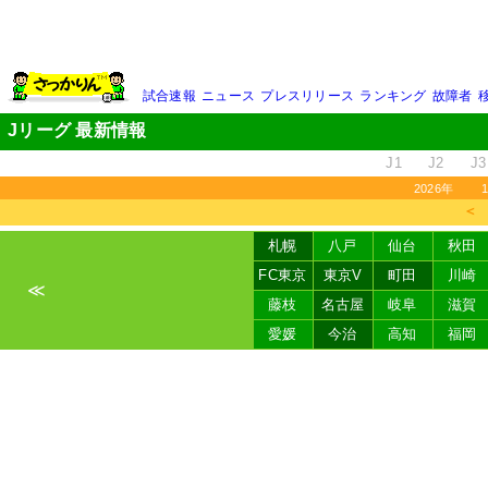
試合速報
ニュース
プレスリリース
ランキング
故障者
Jリーグ 最新情報
J1
J2
J3
2026年
＜
札幌
八戸
仙台
秋田
FC東京
東京V
町田
川崎
≪
藤枝
名古屋
岐阜
滋賀
愛媛
今治
高知
福岡