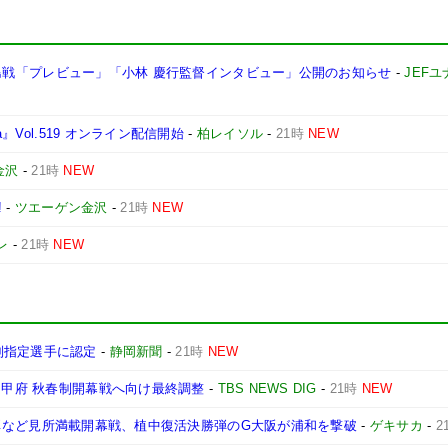
チェ広島戦「プレビュー」「小林 慶行監督インタビュー」公開のお知らせ
-
JEF
』Vol.519 オンライン配信開始
-
柏レイソル
-
21時
NEW
金沢
-
21時
NEW
!
-
ツエーゲン金沢
-
21時
NEW
レ
-
21時
NEW
別指定選手に認定
-
静岡新聞
-
21時
NEW
レ甲府 秋春制開幕戦へ向け最終調整
-
TBS NEWS DIG
-
21時
NEW
や恩返し弾など見所満載開幕戦、植中復活決勝弾のG大阪が浦和を撃破
-
ゲキサカ
-
2