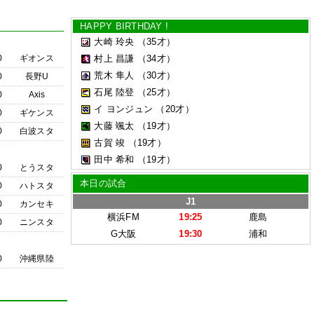
HAPPY BIRTHDAY !
大崎 玲央
（35才）
0
ギオンス
村上 昌謙
（34才）
荒木 隼人
（30才）
0
長野U
石尾 陸登
（25才）
0
Axis
イ ヨンジュン
（20才）
0
ギケンス
大藤 颯太
（19才）
0
白波スタ
古賀 竣
（19才）
田中 希和
（19才）
0
とうスタ
本日の試合
0
ハトスタ
J1
0
カンセキ
横浜FM
19:25
鹿島
0
ニンスタ
G大阪
19:30
浦和
0
沖縄県陸