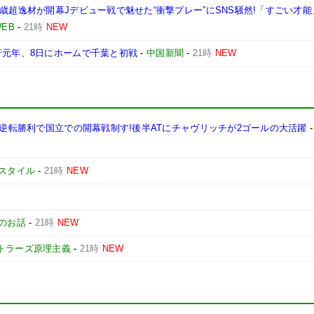
歳超逸材が開幕Jデビュー戦で魅せた“衝撃プレー”にSNS騒然!「すごい才能
EB
-
21時
NEW
行元年、8日にホームで千葉と初戦
-
中国新聞
-
21時
NEW
る逆転勝利で国立での開幕戦制す!後半ATにチャヴリッチが2ゴールの大活躍
スタイル
-
21時
NEW
のお話
-
21時
NEW
トラーズ原理主義
-
21時
NEW