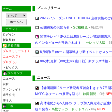
プレスリリース
チーム
2026/27シーズン UNITEDFRIDAY企画実施の
公開練習のお知らせ
-
SC相模原
-
6日23時
アカウント
ログイン
関西テレビ「夏休みはJ!新シーズン開幕!関西J
新規登録
のインタビューが放送されます!
-
セレッソ大阪
-
6
新着情報
プレスリリース (1)
8月9日(日)ホーム開幕戦より新イベントがスター
ニュース (4)
8/6(木)更新【8/8(土)vs.山口戦】新グッズ情報
-
ブログ (2)
トピックス
ランキング
ニュース
ニュース
試合
【静岡新聞 Jリーグ番記者座談会】きょう7日開
ファンサイト
MYFC 各チームの展望を語る!
-
静岡新聞
-
0時
NE
選手公式
著名人
高体連勢から5人目のJクラブ加入内定者が誕生!
日程
続々発表
-
高校サッカードットコム
-
0時
NEW
予定