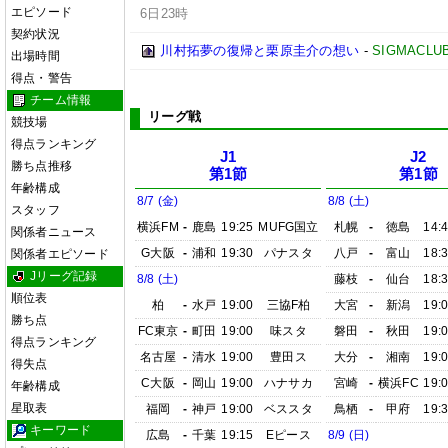
エピソード
6日23時
契約状況
川村拓夢の復帰と栗原圭介の想い
-
SIGMACLU
出場時間
得点・警告
チーム情報
リーグ戦
競技場
得点ランキング
J1
J2
勝ち点推移
第1節
第1節
年齢構成
8/7 (金)
8/8 (土)
スタッフ
横浜FM
-
鹿島
19:25
MUFG国立
札幌
-
徳島
14:
関係者ニュース
G大阪
-
浦和
19:30
パナスタ
八戸
-
富山
18:
関係者エピソード
Jリーグ記録
8/8 (土)
藤枝
-
仙台
18:
順位表
柏
-
水戸
19:00
三協F柏
大宮
-
新潟
19:
勝ち点
FC東京
-
町田
19:00
味スタ
磐田
-
秋田
19:
得点ランキング
名古屋
-
清水
19:00
豊田ス
大分
-
湘南
19:
得失点
C大阪
-
岡山
19:00
ハナサカ
宮崎
-
横浜FC
19:
年齢構成
星取表
福岡
-
神戸
19:00
ベススタ
鳥栖
-
甲府
19:
キーワード
広島
-
千葉
19:15
Eピース
8/9 (日)