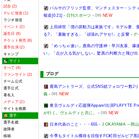
試合 (2)
バルサのフリック監督、マンチェスター・シティ
テレビ放送 (1)
報道[0:21]
-
日刊スポーツ
-
0時
NEW
ラジオ放送
イベント (2)
上田綺世「僕の原動力は家族です」モデル妻、
誕生日 (8)
る?」「素敵すぎる」「頑張れアヤセ!」と反響
-
デ
チケット発売 (6)
「めっちゃ速い」鹿島の守護神・早川友基、爆速
選手出演 (2)
い」「点が入る気がしない」驚異の判断力と飛び出
キャンプ
サイト
すべて (4)
ブログ
ファンサイト (2)
チーム公式
鹿島アントラーズ、公式SNS総フォロワー数J
選手公式
義
-
0時
NEW
著名人
メディア (2)
東京ヴェルディ応援隊Appare!出演PLAYYTE Pre
サイトを推薦
が行く。ヴェルディと共に。
-
0時
NEW
選手
選手名鑑
日本代表のこと・・・655
-
J OKAYAMA 
故障者
今季もタイトル獲得を目指すFC町田ゼルビア黒
移籍