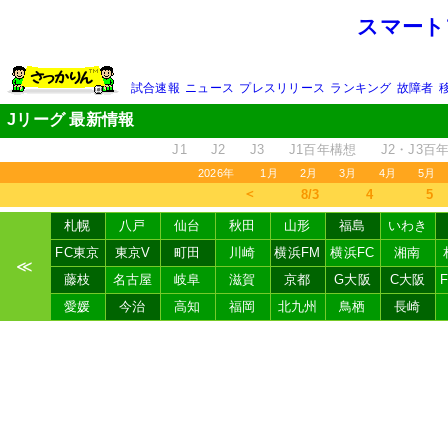
スマート
試合速報
ニュース
プレスリリース
ランキング
故障者
Jリーグ 最新情報
J1
J2
J3
J1百年構想
J2・J3百
2026年
1月
2月
3月
4月
5月
＜
8/3
4
5
札幌
八戸
仙台
秋田
山形
福島
いわき
FC東京
東京V
町田
川崎
横浜FM
横浜FC
湘南
≪
藤枝
名古屋
岐阜
滋賀
京都
G大阪
C大阪
愛媛
今治
高知
福岡
北九州
鳥栖
長崎