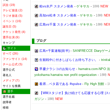
試合 (19)
柏vs水戸 スタメン発表
-
ゲキサカ
-
18時
NEW
テレビ放送 (2)
高知vs松本 スタメン発表
-
ゲキサカ
-
18時
NE
ラジオ放送 (5)
イベント (16)
広島vs千葉 スタメン発表
-
ゲキサカ
-
18時
NE
誕生日 (5)
チケット発売 (4)
選手出演 (9)
ブログ
キャンプ
サイト
広島×千葉速報(前半)
-
SANFRECCE Diaryゲ
すべて (26)
ファンサイト (14)
生観戦中に付きしばらくお待ち下さい。
-
trinita
チーム公式 (5)
早慶クラシコのお知らせ
-
hamatra.com-
選手公式
yokohama hamatra non profit organization
-
18時
著名人
メディア (7)
着席…ベタ凪である #spulse
-
Fly High 別館
-
1
サイトを推薦
選手
【WMスタジオ】負け続けても応援する心理 |
選手名鑑
ガジン
-
18時
NEW
故障者
移籍