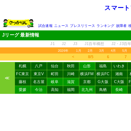
スマート
試合速報
ニュース
プレスリリース
ランキング
故障者
Jリーグ 最新情報
J1
J2
J3
J1百年構想
J2・J3百
2026年
1月
2月
3月
4月
5月
＜
8/5
6
7
札幌
八戸
仙台
秋田
山形
福島
いわき
FC東京
東京V
町田
川崎
横浜FM
横浜FC
湘南
≪
藤枝
名古屋
岐阜
滋賀
京都
G大阪
C大阪
愛媛
今治
高知
福岡
北九州
鳥栖
長崎