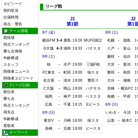
エピソード
リーグ戦
契約状況
出場時間
J1
J2
第1節
第1
得点・警告
チーム情報
8/7 (金)
8/8 (土)
競技場
横浜FM
3-4
鹿島
19:26
MUFG国立
札幌
-
徳島
1
得点ランキング
G大阪
4-3
浦和
19:33
パナスタ
八戸
-
富山
1
勝ち点推移
8/8 (土)
藤枝
-
仙台
1
年齢構成
柏
-
水戸
19:00
三協F柏
大宮
-
新潟
1
スタッフ
関係者ニュース
FC東京
-
町田
19:00
味スタ
磐田
-
秋田
1
関係者エピソード
名古屋
-
清水
19:00
豊田ス
大分
-
湘南
1
Jリーグ記録
C大阪
-
岡山
19:00
ハナサカ
宮崎
-
横浜FC
1
順位表
福岡
-
神戸
19:00
ベススタ
鳥栖
-
甲府
1
勝ち点
広島
-
千葉
19:15
Eピース
8/9 (日)
得点ランキング
得失点
8/9 (日)
いわき
-
今治
1
年齢構成
東京V
-
川崎
18:00
味スタ
山形
-
栃木C
1
星取表
長崎
-
京都
19:00
ピースタ
キーワード