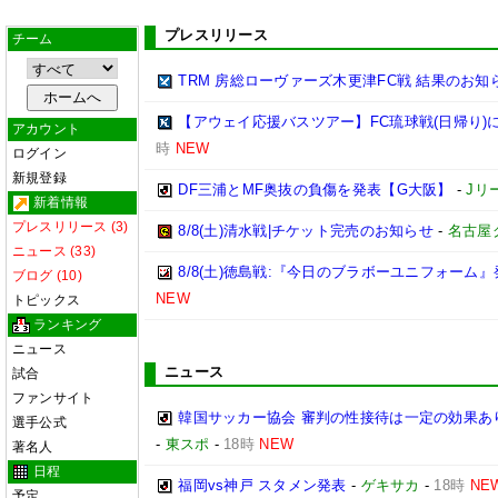
プレスリリース
チーム
TRM 房総ローヴァーズ木更津FC戦 結果のお知
【アウェイ応援バスツアー】FC琉球戦(日帰り)
アカウント
時
NEW
ログイン
新規登録
DF三浦とMF奥抜の負傷を発表【G大阪】
-
Jリ
新着情報
プレスリリース (3)
8/8(土)清水戦|チケット完売のお知らせ
-
名古屋
ニュース (33)
8/8(土)徳島戦:『今日のブラボーユニフォーム
ブログ (10)
NEW
トピックス
ランキング
ニュース
ニュース
試合
ファンサイト
韓国サッカー協会 審判の性接待は一定の効果あ
選手公式
-
東スポ
-
18時
NEW
著名人
日程
福岡vs神戸 スタメン発表
-
ゲキサカ
-
18時
NE
予定