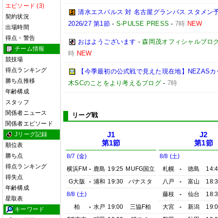
エピソード (3)
清水エスパルス 対 名古屋グランパス スタメン予
契約状況
2026/27 第1節
-
S-PULSE PRESS
-
7時
NEW
出場時間
得点・警告
おはようございます
-
森岡茂オフィシャルブログ「優
チーム情報
時
NEW
競技場
得点ランキング
【今季最初の公式戦で見えた現在地】NEZASカップ 
勝ち点推移
木SCのことをより考えるブログ
-
7時
年齢構成
スタッフ
関係者ニュース
リーグ戦
関係者エピソード
Jリーグ記録
J1
J2
第1節
第1節
順位表
勝ち点
8/7 (金)
8/8 (土)
得点ランキング
横浜FM
-
鹿島
19:25
MUFG国立
札幌
-
徳島
14:
得失点
G大阪
-
浦和
19:30
パナスタ
八戸
-
富山
18:
年齢構成
8/8 (土)
藤枝
-
仙台
18:
星取表
柏
-
水戸
19:00
三協F柏
大宮
-
新潟
19:
キーワード