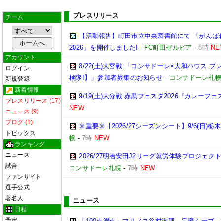
プレスリリース
チーム
【活動報告】町田市立中央図書館にて 「がんば
2026」を開催しました!
-
FC町田ゼルビア
-
8時
NE
アカウント
8/22(土)大宮戦:「コンサドーレ×大和ハウス 
ログイン
検隊!】」参加者募集のお知らせ
-
コンサドーレ札
新規登録
新着情報
9/19(土)大分戦:赤黒フェスタ2026『カレーフ
プレスリリース (17)
NEW
ニュース (9)
ブログ (1)
※重要※【2026/27シーズンシート】9/6(日)
トピックス
幌
-
7時
NEW
ランキング
ニュース
2026/27明治安田J2リーグ就労体験プロジェクト「p
試合
コンサドーレ札幌
-
7時
NEW
ファンサイト
選手公式
著名人
ニュース
日程
予定
「100点満点」マリノス谷村海那、完璧ムーブ→