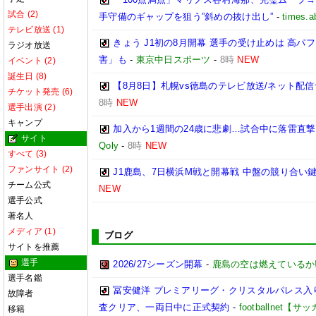
試合 (2)
手守備のギャップを狙う”斜めの抜け出し”
-
times.a
テレビ放送 (1)
きょう J1初の8月開幕 選手の受け止めは 高
ラジオ放送
害」も
-
東京中日スポーツ
-
8時
NEW
イベント (2)
誕生日 (8)
【8月8日】札幌vs徳島のテレビ放送/ネット配信
チケット発売 (6)
8時
NEW
選手出演 (2)
キャンプ
加入から1週間の24歳に悲劇…試合中に落雷直
サイト
Qoly
-
8時
NEW
すべて (3)
ファンサイト (2)
J1鹿島、7日横浜M戦と開幕戦 中盤の競り合い
チーム公式
NEW
選手公式
著名人
メディア (1)
ブログ
サイトを推薦
選手
2026/27シーズン開幕
-
鹿島の空は燃えているか!
選手名鑑
冨安健洋 プレミアリーグ・クリスタルパレス入り
故障者
査クリア、一両日中に正式契約
-
footballnet【
移籍