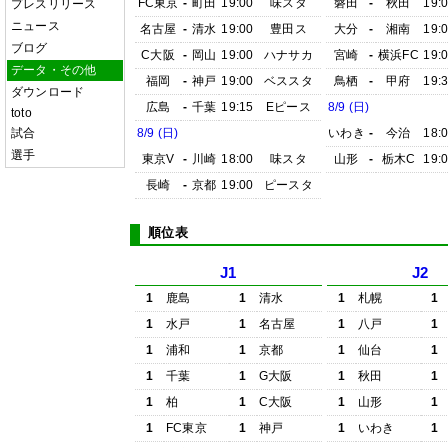
FC東京
-
町田
19:00
味スタ
磐田
-
秋田
19:
プレスリリース
ニュース
名古屋
-
清水
19:00
豊田ス
大分
-
湘南
19:
ブログ
C大阪
-
岡山
19:00
ハナサカ
宮崎
-
横浜FC
19:
データ・その他
福岡
-
神戸
19:00
ベススタ
鳥栖
-
甲府
19:
ダウンロード
広島
-
千葉
19:15
Eピース
8/9 (日)
toto
試合
8/9 (日)
いわき
-
今治
18:
選手
東京V
-
川崎
18:00
味スタ
山形
-
栃木C
19:
長崎
-
京都
19:00
ピースタ
順位表
J1
J2
1
鹿島
1
清水
1
札幌
1
1
水戸
1
名古屋
1
八戸
1
1
浦和
1
京都
1
仙台
1
1
千葉
1
G大阪
1
秋田
1
1
柏
1
C大阪
1
山形
1
1
FC東京
1
神戸
1
いわき
1