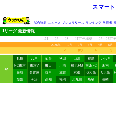
スマート
試合速報
ニュース
プレスリリース
ランキング
故障者
Jリーグ 最新情報
J1
J2
J3
J1百年構想
J2・J3百
2026年
1月
2月
3月
4月
5月
＜
8/3
4
5
札幌
八戸
仙台
秋田
山形
福島
いわき
FC東京
東京V
町田
川崎
横浜FM
横浜FC
湘南
≪
藤枝
名古屋
岐阜
滋賀
京都
G大阪
C大阪
愛媛
今治
高知
福岡
北九州
鳥栖
長崎