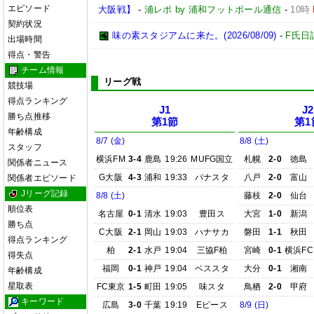
エピソード
大阪戦】
-
浦レポ by 浦和フットボール通信
-
10時
契約状況
味の素スタジアムに来た。(2026/08/09)
-
F氏日
出場時間
得点・警告
チーム情報
リーグ戦
競技場
得点ランキング
J1
J2
勝ち点推移
第1節
第1
年齢構成
8/7 (金)
8/8 (土)
スタッフ
横浜FM
3-4
鹿島
19:26
MUFG国立
札幌
2-0
徳島
関係者ニュース
G大阪
4-3
浦和
19:33
パナスタ
八戸
2-0
富山
関係者エピソード
Jリーグ記録
8/8 (土)
藤枝
2-0
仙台
順位表
名古屋
0-1
清水
19:03
豊田ス
大宮
1-0
新潟
勝ち点
C大阪
2-1
岡山
19:03
ハナサカ
磐田
1-1
秋田
得点ランキング
柏
2-1
水戸
19:04
三協F柏
宮崎
0-1
横浜FC
得失点
福岡
0-1
神戸
19:04
ベススタ
大分
0-1
湘南
年齢構成
星取表
FC東京
1-5
町田
19:05
味スタ
鳥栖
2-0
甲府
キーワード
広島
3-0
千葉
19:19
Eピース
8/9 (日)