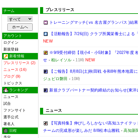
プレスリリース
チーム
トレーニングマッチ( vs 名古屋グランパス )結
【活動報告】7/26(日) クラブ所属栄養士によ
アカウント
NEW
ログイン
新規登録
※9/9受付締切【現小4・小5対象】『2027年度 
新着情報
せ
-
柏レイソル
-
11時
NEW
プレスリリース (2)
ニュース (16)
【ご報告】8月8日(土)秋田戦 令和8年熊本地震に
ブログ (9)
ジュビロ磐田
-
10時
トピックス
ランキング
新規クラブパートナー契約締結のお知らせ(東洋
ニュース
試合
ファンサイト
ニュース
選手公式
【写真特集】伸びしろしかない!高知ユナイテッド
著名人
チームの完成形が楽しみだ 8/8松本山雅戦
-
高知新
日程
予定