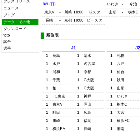
プレスリリース
8/9 (日)
いわき
-
今治
ニュース
東京V
-
川崎
18:00
味スタ
山形
-
栃木C
ブログ
長崎
-
京都
19:00
ピースタ
データ・その他
ダウンロード
順位表
toto
試合
J1
J
選手
1
鹿島
1
清水
1
札幌
1
水戸
1
名古屋
1
八戸
1
浦和
1
京都
1
仙台
1
千葉
1
G大阪
1
秋田
1
柏
1
C大阪
1
山形
1
FC東京
1
神戸
1
いわき
1
東京V
1
岡山
1
栃木C
1
町田
1
広島
1
大宮
1
川崎
1
福岡
1
横浜FC
1
横浜FM
1
長崎
1
湘南