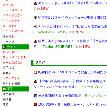
栃木シティきょう開幕戦 「最短1季でJ1昇格」
試合 (15)
11時
NEW
テレビ放送 (1)
ラジオ放送 (1)
明治安田J2リーグ ヴァンフォーレ甲府は開幕
イベント (4)
誕生日 (4)
Jリーグ反則ポイント、名門が残した“驚異的な数
チケット発売 (6)
-
Football ZONE WEB
-
11時
NEW
選手出演
欧州日本人が2年ぶりJリーグ復帰か「退団を認
キャンプ
意」
-
Football ZONE WEB
-
11時
NEW
サイト
すべて (20)
ファンサイト (11)
ブログ
チーム公式 (1)
選手公式
8月8日のNACK5スタジアムで発生した事例につ
著名人
メディア (7)
【J2第1節 宮崎×横浜FC】横浜FCが百年構想
サイトを推薦
ダイウトンのゴールで均衡破る
-
ドメサカブログ
-
選手
選手名鑑
無念鶴岡東!力負けか!初戦敗退
-
新・なつきのモ
故障者
10人で逆転するも敗戦スタート、大きく変わった
移籍