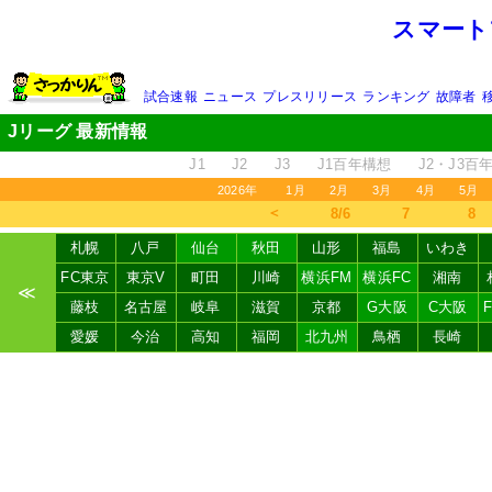
スマート
試合速報
ニュース
プレスリリース
ランキング
故障者
Jリーグ 最新情報
J1
J2
J3
J1百年構想
J2・J3百
2026年
1月
2月
3月
4月
5月
＜
8/6
7
8
札幌
八戸
仙台
秋田
山形
福島
いわき
FC東京
東京V
町田
川崎
横浜FM
横浜FC
湘南
≪
藤枝
名古屋
岐阜
滋賀
京都
G大阪
C大阪
愛媛
今治
高知
福岡
北九州
鳥栖
長崎