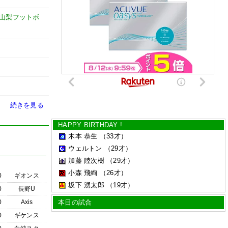
山梨フットボ
続きを見る
HAPPY BIRTHDAY !
木本 恭生
（33才）
ウェルトン
（29才）
加藤 陸次樹
（29才）
小森 飛絢
（26才）
0
ギオンス
坂下 湧太郎
（19才）
0
長野U
0
Axis
本日の試合
0
ギケンス