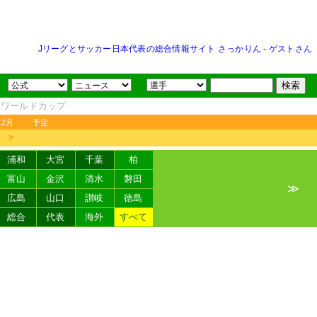
Jリーグとサッカー日本代表の総合情報サイト さっかりん
-
ゲストさん
FAワールドカップ
12月
予定
＞
浦和
大宮
千葉
柏
富山
金沢
清水
磐田
≫
広島
山口
讃岐
徳島
総合
代表
海外
すべて