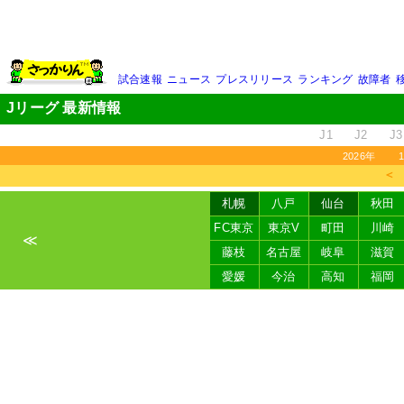
試合速報
ニュース
プレスリリース
ランキング
故障者
Jリーグ 最新情報
J1
J2
J3
2026年
＜
札幌
八戸
仙台
秋田
FC東京
東京V
町田
川崎
≪
藤枝
名古屋
岐阜
滋賀
愛媛
今治
高知
福岡