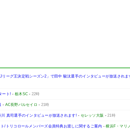
西Jリーグ王決定戦シーズン2」で田中 駿汰選手のインタビューが放送されま
タート!
-
栃木SC
-
22時
報
-
AC長野パルセイロ
-
21時
手、香川 真司選手のインタビューが放送されます!
-
セレッソ大阪
-
21時
ンチケット/トリコロールメンバーズ会員特典お渡しに関するご案内
-
横浜F・マリ