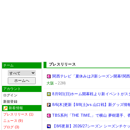
プレスリリース
チーム
関西テレビ「夏休みはJ!新シーズン開幕!関
大阪
-
22時
アカウント
8月9日(日)ホーム開幕戦より新イベントがス
ログイン
新規登録
8/6(木)更新【8/8(土)vs.山口戦】新グッズ情
新着情報
プレスリリース (1)
TBS系列「THE TIME,」で横山 夢樹選
ニュース (9)
【8/6更新】2026/27シーズン シーズ
ブログ (3)