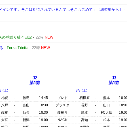
ぱりメインです。そこは期待されているんで…そこも含めて」【練習場から】
-
NAの球蹴り徒々日記
-
22時
NEW
る
-
Forza Trinita
-
22時
NEW
J2
J3
第1節
第1節
8 (土)
8/8 (土)
札幌
-
徳島
14:45
プレド
相模原
-
熊本
18:0
八戸
-
富山
18:30
プラスタ
長野
-
山口
18:0
藤枝
-
仙台
18:30
藤枝サ
鳥取
-
FC大阪
19:0
大宮
-
新潟
19:00
NACK
高知
-
松本
19:0