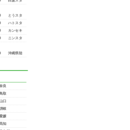
0
白波スタ
0
とうスタ
0
ハトスタ
0
カンセキ
0
ニンスタ
0
沖縄県陸
奈良
鳥取
山口
讃岐
愛媛
高知