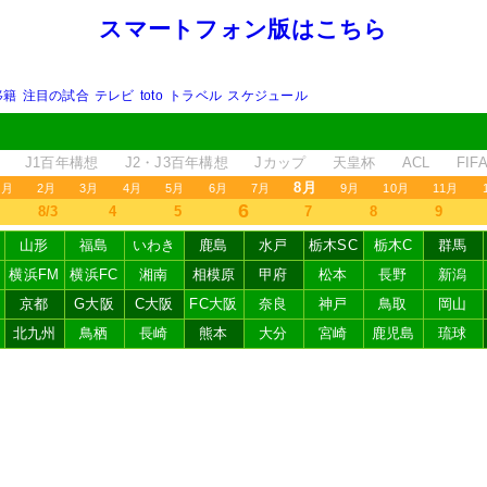
スマートフォン版はこちら
移籍
注目の試合
テレビ
toto
トラベル
スケジュール
J1百年構想
J2・J3百年構想
Jカップ
天皇杯
ACL
FI
8月
1月
2月
3月
4月
5月
6月
7月
9月
10月
11月
6
8/3
4
5
7
8
9
山形
福島
いわき
鹿島
水戸
栃木SC
栃木C
群馬
横浜FM
横浜FC
湘南
相模原
甲府
松本
長野
新潟
京都
G大阪
C大阪
FC大阪
奈良
神戸
鳥取
岡山
北九州
鳥栖
長崎
熊本
大分
宮崎
鹿児島
琉球