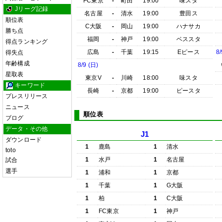
FC東京
-
町田
19:00
味スタ
Jリーグ記録
名古屋
-
清水
19:00
豊田ス
順位表
C大阪
-
岡山
19:00
ハナサカ
勝ち点
福岡
-
神戸
19:00
ベススタ
得点ランキング
広島
-
千葉
19:15
Eピース
8/
得失点
年齢構成
8/9 (日)
星取表
東京V
-
川崎
18:00
味スタ
キーワード
長崎
-
京都
19:00
ピースタ
プレスリリース
ニュース
順位表
ブログ
データ・その他
J1
ダウンロード
1
鹿島
1
清水
toto
1
水戸
1
名古屋
試合
選手
1
浦和
1
京都
1
千葉
1
G大阪
1
柏
1
C大阪
1
FC東京
1
神戸