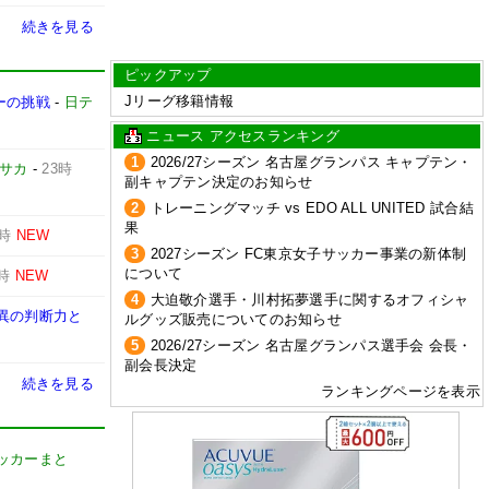
続きを見る
ピックアップ
Jリーグ移籍情報
ーの挑戦
-
日テ
ニュース アクセスランキング
1
2026/27シーズン 名古屋グランパス キャプテン・
サカ
-
23時
副キャプテン決定のお知らせ
2
トレーニングマッチ vs EDO ALL UNITED 試合結
果
3時
NEW
3
2027シーズン FC東京女子サッカー事業の新体制
について
3時
NEW
4
大迫敬介選手・川村拓夢選手に関するオフィシャ
異の判断力と
ルグッズ販売についてのお知らせ
5
2026/27シーズン 名古屋グランパス選手会 会長・
副会長決定
続きを見る
ランキングページを表示
t【サッカーまと