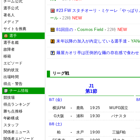
チーム公式
選手公式
#23 FW スタチオーリ・ミケーレ「やっ
著名人
ール
-
22時
NEW
メディア
サイトを推薦
81回目の
-
Cosmos Field
-
22時
NEW
選手
来年以降の加入が内定している選手達
-
YA
選手名鑑
故障者
麺屋カオリ亭は圧倒的な麺の存在感で食わせ
移籍
エピソード
契約状況
リーグ戦
出場時間
得点・警告
J1
チーム情報
第1節
競技場
8/7 (金)
8/
得点ランキング
横浜FM
-
鹿島
19:25
MUFG国立
勝ち点推移
G大阪
-
浦和
19:30
パナスタ
年齢構成
8/8 (土)
スタッフ
関係者ニュース
柏
-
水戸
19:00
三協F柏
関係者エピソード