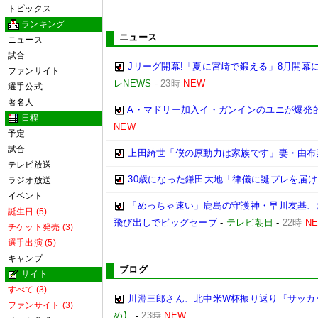
トピックス
ランキング
ニュース
ニュース
試合
Jリーグ開幕!「夏に宮崎で鍛える」8月開
ファンサイト
レNEWS
-
23時
NEW
選手公式
著名人
A・マドリー加入イ・ガンインのユニが爆発的
日程
NEW
予定
試合
上田綺世「僕の原動力は家族です」妻・由布
テレビ放送
30歳になった鎌田大地「律儀に誕プレを届
ラジオ放送
イベント
「めっちゃ速い」鹿島の守護神・早川友基、
誕生日 (5)
飛び出しでビッグセーブ
-
テレビ朝日
-
22時
N
チケット発売 (3)
選手出演 (5)
キャンプ
ブログ
サイト
すべて (3)
川淵三郎さん、北中米W杯振り返り『サッカ
ファンサイト (3)
め】
-
23時
NEW