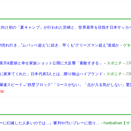
幕に向け初の「夏キャンプ」が行われた宮崎と、世界基準を目指す日本サッカ
売れ行き…“ムバッペ超え”に続き、早くも“グリーズマン超え”達成か
-
ゲキ
菜月&愛娘と幸せ家族ショット公開に大反響「素敵すぎる」
-
スポニチ
-
2
けに家来てくれた」日本代表3人とは…贈り物はハイブランド
-
スポニチ
-
2
爆速スピード→“鉄壁ブロック”「コースがない」「点が入る気がしない」驚
EW
ーに幻滅した人多いのでは…』審判や汚いプレーに怒り…
-
footballne