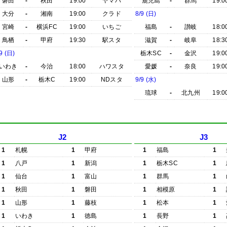
磐田
-
秋田
19:00
ヤマハ
鹿児島
-
群馬
19:0
大分
-
湘南
19:00
クラド
8/9 (日)
宮崎
-
横浜FC
19:00
いちご
福島
-
讃岐
18:0
鳥栖
-
甲府
19:30
駅スタ
滋賀
-
岐阜
18:3
9 (日)
栃木SC
-
金沢
19:0
いわき
-
今治
18:00
ハワスタ
愛媛
-
奈良
19:0
山形
-
栃木C
19:00
NDスタ
9/9 (水)
琉球
-
北九州
19:0
J2
J3
1
札幌
1
甲府
1
福島
1
1
八戸
1
新潟
1
栃木SC
1
1
仙台
1
富山
1
群馬
1
1
秋田
1
磐田
1
相模原
1
1
山形
1
藤枝
1
松本
1
1
いわき
1
徳島
1
長野
1