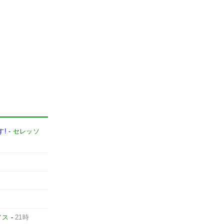
す!
-
セレッソ
ノス
-
21時