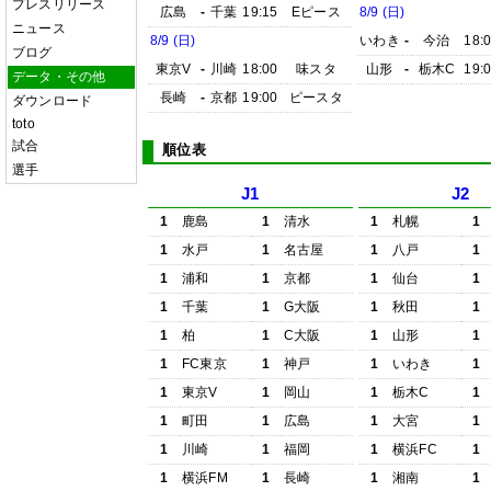
プレスリリース
広島
-
千葉
19:15
Eピース
8/9 (日)
ニュース
8/9 (日)
いわき
-
今治
18:
ブログ
東京V
-
川崎
18:00
味スタ
山形
-
栃木C
19:
データ・その他
長崎
-
京都
19:00
ピースタ
ダウンロード
toto
試合
順位表
選手
J1
J2
1
鹿島
1
清水
1
札幌
1
1
水戸
1
名古屋
1
八戸
1
1
浦和
1
京都
1
仙台
1
1
千葉
1
G大阪
1
秋田
1
1
柏
1
C大阪
1
山形
1
1
FC東京
1
神戸
1
いわき
1
1
東京V
1
岡山
1
栃木C
1
1
町田
1
広島
1
大宮
1
1
川崎
1
福岡
1
横浜FC
1
1
横浜FM
1
長崎
1
湘南
1