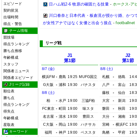
エピソード
日ハム戦2-6 牧原の確固たる技量
-
ホークス-アビ
契約状況
川口春奈と日本代表・板倉滉が授かり婚、かつ
出場時間
が女性アナではなく女優と出会う接点
-
footbal
得点・警告
チーム情報
競技場
リーグ戦
得点ランキング
勝ち点推移
J1
J2
年齢構成
第1節
第1節
スタッフ
8/7 (金)
8/8 (土)
関係者ニュース
横浜FM
-
鹿島
19:25
MUFG国立
札幌
-
徳島
14:
関係者エピソード
Jリーグ記録
G大阪
-
浦和
19:30
パナスタ
八戸
-
富山
18:
順位表
8/8 (土)
藤枝
-
仙台
18:
勝ち点
柏
-
水戸
19:00
三協F柏
大宮
-
新潟
19:
得点ランキング
FC東京
-
町田
19:00
味スタ
磐田
-
秋田
19:
得失点
名古屋
-
清水
19:00
豊田ス
大分
-
湘南
19:
年齢構成
C大阪
-
岡山
19:00
ハナサカ
宮崎
-
横浜FC
19:
星取表
キーワード
福岡
-
神戸
19:00
ベススタ
鳥栖
-
甲府
19: