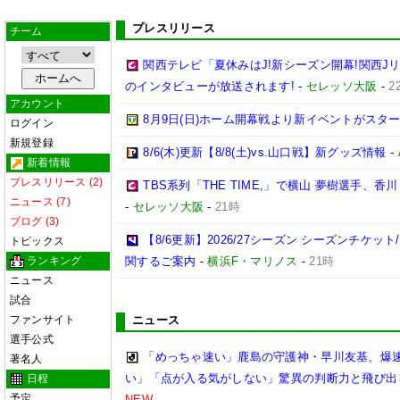
プレスリリース
チーム
関西テレビ「夏休みはJ!新シーズン開幕!関西J
のインタビューが放送されます!
-
セレッソ大阪
-
2
アカウント
8月9日(日)ホーム開幕戦より新イベントがスター
ログイン
新規登録
8/6(木)更新【8/8(土)vs.山口戦】新グッズ情報
-
新着情報
プレスリリース (2)
TBS系列「THE TIME,」で横山 夢樹選手、
ニュース (7)
-
セレッソ大阪
-
21時
ブログ (3)
【8/6更新】2026/27シーズン シーズンチケ
トピックス
ランキング
関するご案内
-
横浜F・マリノス
-
21時
ニュース
試合
ファンサイト
ニュース
選手公式
「めっちゃ速い」鹿島の守護神・早川友基、爆速
著名人
い」「点が入る気がしない」驚異の判断力と飛び出
日程
予定
NEW