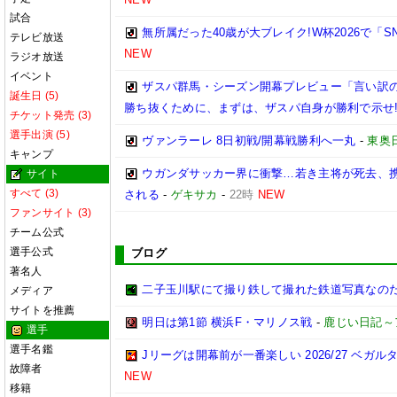
試合
無所属だった40歳が大ブレイク!W杯2026で「
テレビ放送
NEW
ラジオ放送
イベント
ザスパ群馬・シーズン開幕プレビュー「言い訳
誕生日 (5)
勝ち抜くために、まずは、ザスパ自身が勝利で示せ
チケット発売 (3)
選手出演 (5)
ヴァンラーレ 8日初戦/開幕戦勝利へ一丸
-
東奥
キャンプ
ウガンダサッカー界に衝撃…若き主将が死去、
サイト
すべて (3)
される
-
ゲキサカ
-
22時
NEW
ファンサイト (3)
チーム公式
選手公式
ブログ
著名人
二子玉川駅にて撮り鉄して撮れた鉄道写真なのだ!! (20
メディア
サイトを推薦
明日は第1節 横浜F・マリノス戦
-
鹿じい日記～
選手
選手名鑑
Jリーグは開幕前が一番楽しい 2026/27 ベガル
故障者
NEW
移籍