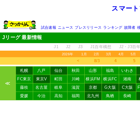
スマート
試合速報
ニュース
プレスリリース
ランキング
故障者
Jリーグ 最新情報
J1
J2
J3
J1百年構想
J2・J3百
2026年
1月
2月
3月
4月
5月
＜
8/3
4
5
札幌
八戸
仙台
秋田
山形
福島
いわき
FC東京
東京V
町田
川崎
横浜FM
横浜FC
湘南
≪
藤枝
名古屋
岐阜
滋賀
京都
G大阪
C大阪
愛媛
今治
高知
福岡
北九州
鳥栖
長崎