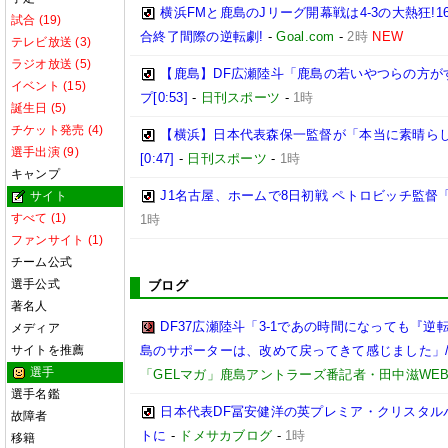
横浜FMと鹿島のJリーグ開幕戦は4-3の大熱狂!
試合 (19)
合終了間際の逆転劇!
-
Goal.com
-
2時
NEW
テレビ放送 (3)
ラジオ放送 (5)
【鹿島】DF広瀬陸斗「鹿島の若いやつらの方が
イベント (15)
プ[0:53]
-
日刊スポーツ
-
1時
誕生日 (5)
チケット発売 (4)
【横浜】日本代表森保一監督が「本当に素晴らし
選手出演 (9)
[0:47]
-
日刊スポーツ
-
1時
キャンプ
J1名古屋、ホームで8日初戦 ペトロビッチ監
サイト
すべて (1)
1時
ファンサイト (1)
チーム公式
選手公式
ブログ
著名人
DF37広瀬陸斗「3-1であの時間になっても『
メディア
サイトを推薦
島のサポーターは、改めて戻ってきて感じました」/【
選手
「GELマガ」鹿島アントラーズ番記者・田中滋WE
選手名鑑
日本代表DF冨安健洋の英プレミア・クリスタル
故障者
トに
-
ドメサカブログ
-
1時
移籍