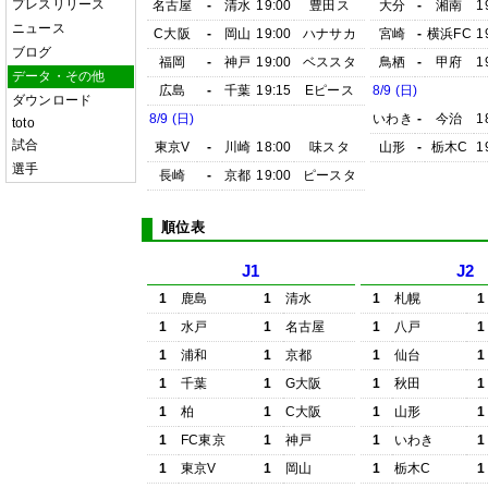
プレスリリース
名古屋
-
清水
19:00
豊田ス
大分
-
湘南
1
ニュース
C大阪
-
岡山
19:00
ハナサカ
宮崎
-
横浜FC
1
ブログ
福岡
-
神戸
19:00
ベススタ
鳥栖
-
甲府
1
データ・その他
広島
-
千葉
19:15
Eピース
8/9 (日)
ダウンロード
8/9 (日)
いわき
-
今治
1
toto
試合
東京V
-
川崎
18:00
味スタ
山形
-
栃木C
1
選手
長崎
-
京都
19:00
ピースタ
順位表
J1
J2
1
鹿島
1
清水
1
札幌
1
1
水戸
1
名古屋
1
八戸
1
1
浦和
1
京都
1
仙台
1
1
千葉
1
G大阪
1
秋田
1
1
柏
1
C大阪
1
山形
1
1
FC東京
1
神戸
1
いわき
1
1
東京V
1
岡山
1
栃木C
1