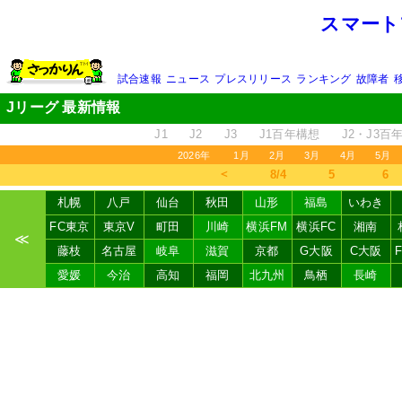
スマート
試合速報
ニュース
プレスリリース
ランキング
故障者
Jリーグ 最新情報
J1
J2
J3
J1百年構想
J2・J3百
2026年
1月
2月
3月
4月
5月
＜
8/4
5
6
札幌
八戸
仙台
秋田
山形
福島
いわき
FC東京
東京V
町田
川崎
横浜FM
横浜FC
湘南
≪
藤枝
名古屋
岐阜
滋賀
京都
G大阪
C大阪
愛媛
今治
高知
福岡
北九州
鳥栖
長崎