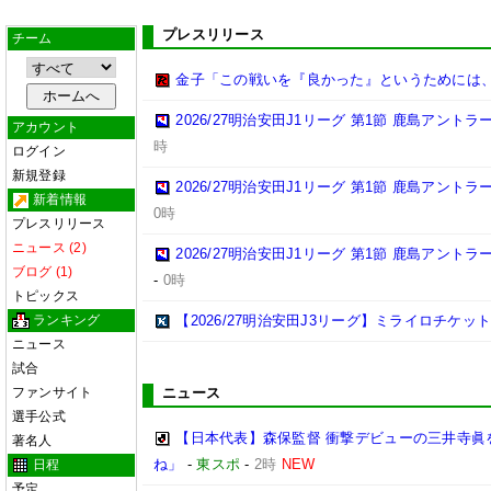
プレスリリース
チーム
金子「この戦いを『良かった』というためには
2026/27明治安田J1リーグ 第1節 鹿島アント
アカウント
時
ログイン
新規登録
2026/27明治安田J1リーグ 第1節 鹿島アント
新着情報
0時
プレスリリース
ニュース (2)
2026/27明治安田J1リーグ 第1節 鹿島アント
ブログ (1)
-
0時
トピックス
ランキング
【2026/27明治安田J3リーグ】ミライロチケ
ニュース
試合
ファンサイト
ニュース
選手公式
【日本代表】森保監督 衝撃デビューの三井寺眞
著名人
ね」
-
東スポ
-
2時
NEW
日程
予定