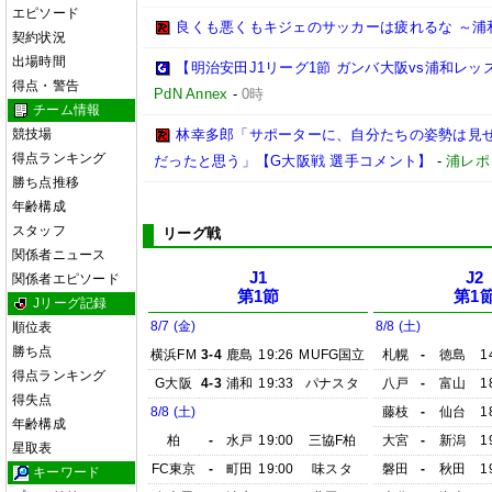
エピソード
良くも悪くもキジェのサッカーは疲れるな ～浦
契約状況
出場時間
【明治安田J1リーグ1節 ガンバ大阪vs浦和レ
得点・警告
PdN Annex
-
0時
チーム情報
競技場
林幸多郎「サポーターに、自分たちの姿勢は見
得点ランキング
だったと思う」【G大阪戦 選手コメント】
-
浦レポ
勝ち点推移
年齢構成
スタッフ
リーグ戦
関係者ニュース
J1
J2
関係者エピソード
第1節
第1
Jリーグ記録
8/7 (金)
8/8 (土)
順位表
勝ち点
横浜FM
3-4
鹿島
19:26
MUFG国立
札幌
-
徳島
1
得点ランキング
G大阪
4-3
浦和
19:33
パナスタ
八戸
-
富山
1
得失点
8/8 (土)
藤枝
-
仙台
1
年齢構成
柏
-
水戸
19:00
三協F柏
大宮
-
新潟
1
星取表
FC東京
-
町田
19:00
味スタ
磐田
-
秋田
1
キーワード