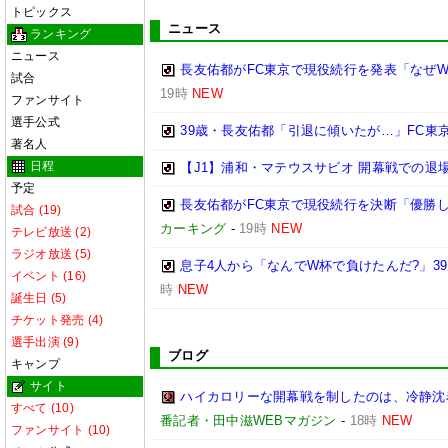
トピックス
ニュース
ランキング
ニュース
長友佑都がFC東京で現役続行を発表「なぜW
試合
19時
NEW
ファンサイト
選手公式
39歳・長友佑都「引退に傾いたが…」FC東
著名人
日程
【J1】浦和・マテウスサビオ 開幕戦での退
予定
長友佑都がFC東京で現役続行を決断「優勝
試合 (19)
カーキング
-
19時
NEW
テレビ放送 (2)
ラジオ放送 (5)
息子4人から「なんでW杯で負けたんだ?」3
イベント (16)
時
NEW
誕生日 (5)
チケット発売 (4)
選手出演 (9)
ブログ
キャンプ
サイト
ハイカロリーな開幕戦を制したのは、冷静沈着
すべて (10)
番記者・田中滋WEBマガジン
-
18時
NEW
ファンサイト (10)