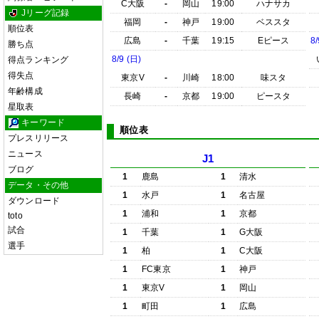
C大阪
-
岡山
19:00
ハナサカ
Jリーグ記録
福岡
-
神戸
19:00
ベススタ
順位表
広島
-
千葉
19:15
Eピース
8/
勝ち点
8/9 (日)
得点ランキング
得失点
東京V
-
川崎
18:00
味スタ
年齢構成
長崎
-
京都
19:00
ピースタ
星取表
キーワード
順位表
プレスリリース
ニュース
J1
ブログ
1
鹿島
1
清水
データ・その他
1
水戸
1
名古屋
ダウンロード
1
浦和
1
京都
toto
試合
1
千葉
1
G大阪
選手
1
柏
1
C大阪
1
FC東京
1
神戸
1
東京V
1
岡山
1
町田
1
広島