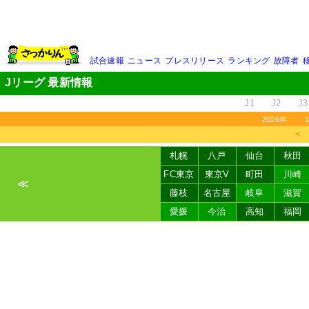
試合速報
ニュース
プレスリリース
ランキング
故障者
Jリーグ 最新情報
J1
J2
J3
2026年
＜
札幌
八戸
仙台
秋田
FC東京
東京V
町田
川崎
≪
藤枝
名古屋
岐阜
滋賀
愛媛
今治
高知
福岡