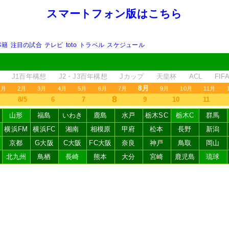
スマートフォン版はこちら
移籍
注目の試合
テレビ
toto
トラベル
スケジュール
J1百年構想
J2・J3百年構想
Jカップ
天皇杯
ACL
FI
8月
1月
2月
3月
4月
5月
6月
7月
9月
10月
11月
8
8/5
6
7
9
10
11
山形
福島
いわき
鹿島
水戸
栃木SC
栃木C
群馬
横浜FM
横浜FC
湘南
相模原
甲府
松本
長野
新潟
京都
G大阪
C大阪
FC大阪
奈良
神戸
鳥取
岡山
北九州
鳥栖
長崎
熊本
大分
宮崎
鹿児島
琉球