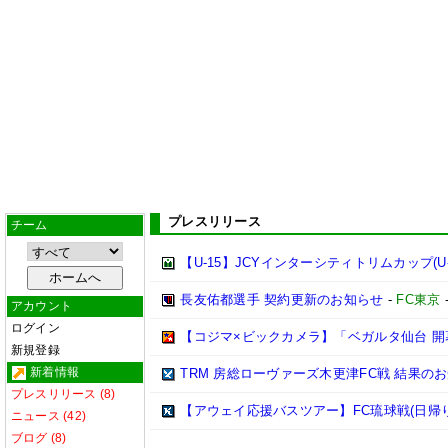
プレスリリース
チーム
【U-15】JCYインターシティトリムカップ(U-
長友佑都選手 契約更新のお知らせ
-
FC東京
アカウント
ログイン
【コジマ×ビックカメラ】「ベガルタ仙台 開
新規登録
新着情報
TRM 房総ローヴァーズ木更津FC戦 結果の
プレスリリース (8)
【アウェイ応援バスツアー】FC琉球戦(日帰
ニュース (42)
ブログ (8)