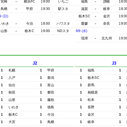
宮崎
-
横浜FC
19:00
いちご
福島
-
讃岐
18:0
鳥栖
-
甲府
19:30
駅スタ
滋賀
-
岐阜
18:3
9 (日)
栃木SC
-
金沢
19:0
いわき
-
今治
18:00
ハワスタ
愛媛
-
奈良
19:0
山形
-
栃木C
19:00
NDスタ
9/9 (水)
琉球
-
北九州
19:0
J2
J3
1
札幌
1
甲府
1
福島
1
1
八戸
1
新潟
1
栃木SC
1
1
仙台
1
富山
1
群馬
1
1
秋田
1
磐田
1
相模原
1
1
山形
1
藤枝
1
松本
1
1
いわき
1
徳島
1
長野
1
1
栃木C
1
今治
1
金沢
1
1
大宮
1
鳥栖
1
岐阜
1