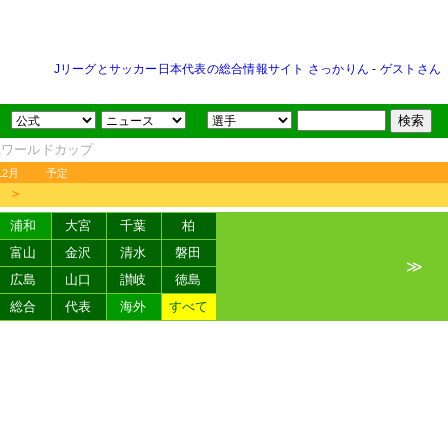
Jリーグとサッカー日本代表の総合情報サイト さっかりん
-
ゲストさん
FAワールドカップ
12月
予定
＞
浦和
大宮
千葉
柏
富山
金沢
清水
磐田
≫
広島
山口
讃岐
徳島
総合
代表
海外
すべて