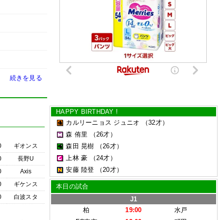
続きを見る
HAPPY BIRTHDAY !
カルリーニョス ジュニオ
（32才）
森 侑里
（26才）
0
ギオンス
森田 晃樹
（26才）
上林 豪
（24才）
0
長野U
安藤 陸登
（20才）
0
Axis
0
ギケンス
本日の試合
0
白波スタ
J1
柏
19:00
水戸