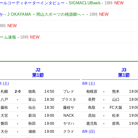
ールコーディネーターインタビュー
-
SIGMACLUBweb
-
18時
NEW
か
-
J OKAYAMA ～岡山スポーツの桃源郷へ～
-
18時
NEW
18時
NEW
yゲーム速報
-
18時
NEW
J2
J3
第1節
第1節
8 (土)
8/8 (土)
札幌
2-0
徳島
14:50
プレド
相模原
-
熊本
18:0
八戸
-
富山
18:30
プラスタ
長野
-
山口
18:0
藤枝
-
仙台
18:30
藤枝サ
鳥取
-
FC大阪
19:0
大宮
-
新潟
19:00
NACK
高知
-
松本
19:0
磐田
-
秋田
19:00
ヤマハ
鹿児島
-
群馬
19:0
大分
-
湘南
19:00
クラド
8/9 (日)