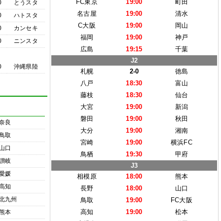
FC東京
19:00
町田
0
とうスタ
名古屋
19:00
清水
0
ハトスタ
C大阪
19:00
岡山
0
カンセキ
福岡
19:00
神戸
0
ニンスタ
広島
19:15
千葉
J2
0
沖縄県陸
札幌
2-0
徳島
八戸
18:30
富山
藤枝
18:30
仙台
大宮
19:00
新潟
磐田
19:00
秋田
奈良
大分
19:00
湘南
鳥取
宮崎
19:00
横浜FC
山口
鳥栖
19:30
甲府
讃岐
J3
愛媛
相模原
18:00
熊本
高知
長野
18:00
山口
北九州
鳥取
19:00
FC大阪
高知
19:00
松本
熊本