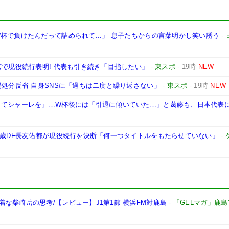
杯で負けたんだって詰められて...」 息子たちからの言葉明かし笑い誘う
-
京で現役続行表明! 代表も引き続き「目指したい」
-
東スポ
-
19時
NEW
場処分反省 自身SNSに「過ちは二度と繰り返さない」
-
東スポ
-
19時
NEW
してシャーレを」…W杯後には「引退に傾いていた…」と葛藤も、日本代表
9歳DF長友佑都が現役続行を決断「何一つタイトルをもたらせていない」
-
な柴崎岳の思考/【レビュー】J1第1節 横浜FM対鹿島
-
「GELマガ」鹿