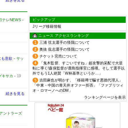
続きを見る
ピックアップ
日テレNEWS
-
Jリーグ移籍情報
ニュース アクセスランキング
1
三浦 弦太選手の怪我について
2
奥抜 侃志選手の怪我について
3
チケット完売について
にも意欲
-
サッ
4
「鬼木監督、すごいですね」超攻撃的采配で大逆
転に導く!森保監督が鹿島指揮官に感嘆。そして選手以
外でもう1人絶賛「W杯基準というか…」
ゲキサカ
-
19
5
吉田麻也が明かす、「移籍噂で騙す悪徳代理人」
「中東・中国の青天井オファー拒否」「ファブリツィ
オ・ロマーノへのDM」
続きを見る
ランキングページを表示
島アントラーズ