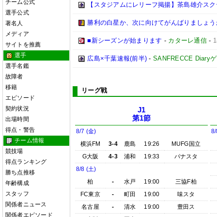
チーム公式
【スタジアムにレリーフ掲揚】茶島雄介スク
選手公式
勝利の白星か、次に向けてがんばりましょう
著名人
メディア
■新シーズンが始まります
-
カターレ通信
-
サイトを推薦
選手
広島×千葉速報(前半)
-
SANFRECCE Diar
選手名鑑
故障者
移籍
リーグ戦
エピソード
契約状況
J1
第1節
出場時間
得点・警告
8/7 (金)
8/
チーム情報
横浜FM
3-4
鹿島
19:26
MUFG国立
競技場
G大阪
4-3
浦和
19:33
パナスタ
得点ランキング
8/8 (土)
勝ち点推移
柏
-
水戸
19:00
三協F柏
年齢構成
スタッフ
FC東京
-
町田
19:00
味スタ
関係者ニュース
名古屋
-
清水
19:00
豊田ス
関係者エピソード