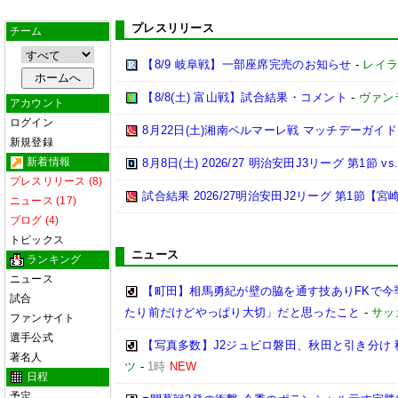
プレスリリース
チーム
【8/9 岐阜戦】一部座席完売のお知らせ
-
レイラ
【8/8(土) 富山戦】試合結果・コメント
-
ヴァン
アカウント
ログイン
8月22日(土)湘南ベルマーレ戦 マッチデーガイド
新規登録
新着情報
8月8日(土) 2026/27 明治安田J3リーグ 第1節
プレスリリース (8)
試合結果 2026/27明治安田J2リーグ 第1節【宮崎
ニュース (17)
ブログ (4)
トピックス
ニュース
ランキング
ニュース
【町田】相馬勇紀が壁の脇を通す技ありFKで今
試合
たり前だけどやっぱり大切」だと思ったこと
-
サッ
ファンサイト
選手公式
【写真多数】J2ジュビロ磐田、秋田と引き分け
著名人
ツ
-
1時
NEW
日程
予定