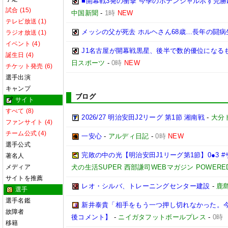
■開幕戦3発の衝撃 今季のポテンシャル示す完勝
試合 (15)
中国新聞
-
1時
NEW
テレビ放送 (1)
メッシの父が死去 ホルヘさん68歳…長年の闘病
ラジオ放送 (1)
イベント (4)
J1名古屋が開幕戦黒星、後半で数的優位になる
誕生日 (4)
日スポーツ
-
0時
NEW
チケット発売 (6)
選手出演
キャンプ
ブログ
サイト
すべて (8)
2026/27 明治安田J2リーグ 第1節 湘南戦
-
大分
ファンサイト (4)
チーム公式 (4)
一安心
-
アルディ日記
-
0時
NEW
選手公式
完敗の中の光【明治安田J1リーグ第1節】0●3 
著名人
メディア
犬の生活SUPER 西部謙司WEBマガジン POWERED B
サイトを推薦
レオ・シルバ、トレーニングセンター建設
-
鹿
選手
選手名鑑
新井泰貴「相手をもう一つ押し切れなかった。
故障者
後コメント】
-
ニイガタフットボールプレス
-
0時
移籍