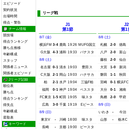
エピソード
契約状況
リーグ戦
出場時間
得点・警告
J1
J2
チーム情報
第1節
第1
競技場
8/7 (金)
8/8 (土)
得点ランキング
横浜FM
3-4
鹿島
19:26
MUFG国立
札幌
2-0
徳島
勝ち点推移
G大阪
4-3
浦和
19:33
パナスタ
八戸
2-0
富山
年齢構成
8/8 (土)
藤枝
2-0
仙台
スタッフ
関係者ニュース
名古屋
0-1
清水
19:03
豊田ス
大宮
1-0
新潟
関係者エピソード
C大阪
2-1
岡山
19:03
ハナサカ
磐田
1-1
秋田
Jリーグ記録
柏
2-1
水戸
19:04
三協F柏
宮崎
0-1
横浜FC
順位表
福岡
0-1
神戸
19:04
ベススタ
大分
0-1
湘南
勝ち点
FC東京
1-5
町田
19:05
味スタ
鳥栖
2-0
甲府
得点ランキング
広島
3-0
千葉
19:19
Eピース
8/9 (日)
得失点
年齢構成
8/9 (日)
いわき
-
今治
星取表
東京V
-
川崎
18:00
味スタ
山形
-
栃木C
キーワード
長崎
-
京都
19:00
ピースタ