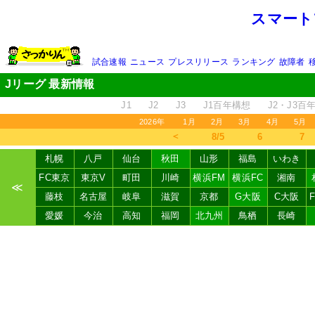
スマート
試合速報
ニュース
プレスリリース
ランキング
故障者
Jリーグ 最新情報
J1
J2
J3
J1百年構想
J2・J3百
2026年
1月
2月
3月
4月
5月
＜
8/5
6
7
札幌
八戸
仙台
秋田
山形
福島
いわき
FC東京
東京V
町田
川崎
横浜FM
横浜FC
湘南
≪
藤枝
名古屋
岐阜
滋賀
京都
G大阪
C大阪
愛媛
今治
高知
福岡
北九州
鳥栖
長崎