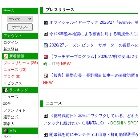
プレスリリース
チーム
オフィシャルイヤーブック 2026/27『evolve』
令和8年熊本地震による被害に対する義援金のご
アカウント
ログイン
2026/27シーズン ビジターサポーターの皆様へ
新規登録
新着情報
【マッチデープログラム】2026/27明治安田J2リ
プレスリリース (26)
崎
-
17時
NEW
ニュース (23)
【報告】長野市長・長野県副知事への表敬訪問
ブログ (8)
NEW
トピックス
ランキング
ニュース
ニュース
試合
ファンサイト
《徳島戦前日》本当にワクワクしている。どれ
選手公式
アタックし続けたい《川井TALK》
-
DOSHIN SPO
著名人
日程
開幕戦を前にモンテディオ山形・柳町魁耀選手が生
予定