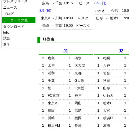
プレスリリース
広島
-
千葉
19:15
Eピース
8/9 (日)
ニュース
8/9 (日)
いわき
-
今治
18:
ブログ
東京V
-
川崎
18:00
味スタ
山形
-
栃木C
19:
データ・その他
長崎
-
京都
19:00
ピースタ
ダウンロード
toto
試合
順位表
選手
J1
J2
1
鹿島
1
清水
1
札幌
1
1
水戸
1
名古屋
1
八戸
1
1
浦和
1
京都
1
仙台
1
1
千葉
1
G大阪
1
秋田
1
1
柏
1
C大阪
1
山形
1
1
FC東京
1
神戸
1
いわき
1
1
東京V
1
岡山
1
栃木C
1
1
町田
1
広島
1
大宮
1
1
川崎
1
福岡
1
横浜FC
1
1
横浜FM
1
長崎
1
湘南
1