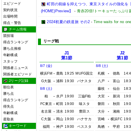
エピソード
町田の前線を抑えつつ、東京スタイルの強化を【202
契約状況
(HOME)Preview】
-
青赤20倍!トーキョーたっぷり
出場時間
2024初夏の鉄道旅 その2
-
Time waits for no on
得点・警告
チーム情報
競技場
リーグ戦
得点ランキング
勝ち点推移
J1
J2
年齢構成
第1節
第1節
スタッフ
8/7 (金)
8/8 (土)
関係者ニュース
横浜FM
-
鹿島
19:25
MUFG国立
札幌
-
徳島
14:
関係者エピソード
Jリーグ記録
G大阪
-
浦和
19:30
パナスタ
八戸
-
富山
18:
順位表
8/8 (土)
藤枝
-
仙台
18:
勝ち点
柏
-
水戸
19:00
三協F柏
大宮
-
新潟
19:
得点ランキング
FC東京
-
町田
19:00
味スタ
磐田
-
秋田
19:
得失点
名古屋
-
清水
19:00
豊田ス
大分
-
湘南
19:
年齢構成
C大阪
-
岡山
19:00
ハナサカ
宮崎
-
横浜FC
19:
星取表
キーワード
福岡
-
神戸
19:00
ベススタ
鳥栖
-
甲府
19: