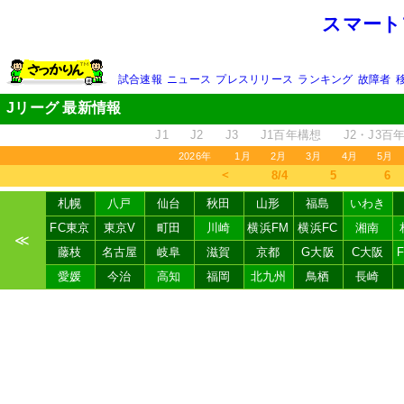
スマート
試合速報
ニュース
プレスリリース
ランキング
故障者
Jリーグ 最新情報
J1
J2
J3
J1百年構想
J2・J3百
2026年
1月
2月
3月
4月
5月
＜
8/4
5
6
札幌
八戸
仙台
秋田
山形
福島
いわき
FC東京
東京V
町田
川崎
横浜FM
横浜FC
湘南
≪
藤枝
名古屋
岐阜
滋賀
京都
G大阪
C大阪
愛媛
今治
高知
福岡
北九州
鳥栖
長崎