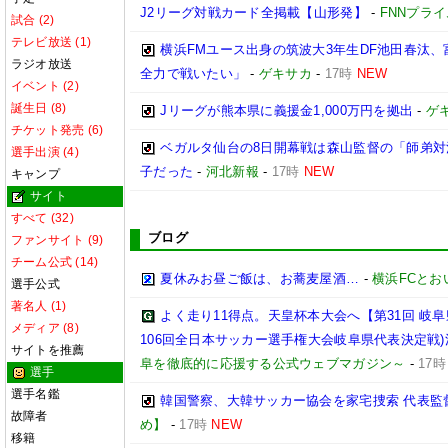
J2リーグ対戦カード全掲載【山形発】
-
FNNプラ
試合 (2)
テレビ放送 (1)
横浜FMユース出身の筑波大3年生DF池田春汰
ラジオ放送
全力で戦いたい」
-
ゲキサカ
-
17時
NEW
イベント (2)
誕生日 (8)
Jリーグが熊本県に義援金1,000万円を拠出
-
ゲ
チケット発売 (6)
ベガルタ仙台の8日開幕戦は森山監督の「師弟
選手出演 (4)
子だった
-
河北新報
-
17時
NEW
キャンプ
サイト
すべて (32)
ブログ
ファンサイト (9)
チーム公式 (14)
夏休みお昼ご飯は、お蕎麦屋酒…
-
横浜FCとお
選手公式
著名人 (1)
よく走り11得点。天皇杯本大会へ【第31回 岐阜県
メディア (8)
106回全日本サッカー選手権大会岐阜県代表決定戦)決勝
サイトを推薦
阜を徹底的に応援する公式ウェブマガジン～
-
17時
選手
選手名鑑
韓国警察、大韓サッカー協会を家宅捜索 代表監
故障者
め】
-
17時
NEW
移籍