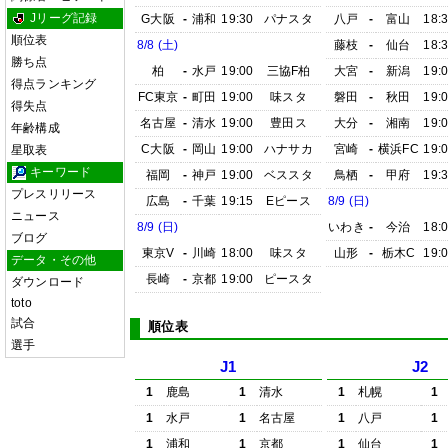
Jリーグ記録
G大阪
-
浦和
19:30
パナスタ
八戸
-
富山
18:
順位表
8/8 (土)
藤枝
-
仙台
18:
勝ち点
柏
-
水戸
19:00
三協F柏
大宮
-
新潟
19:
得点ランキング
FC東京
-
町田
19:00
味スタ
磐田
-
秋田
19:
得失点
名古屋
-
清水
19:00
豊田ス
大分
-
湘南
19:
年齢構成
C大阪
-
岡山
19:00
ハナサカ
宮崎
-
横浜FC
19:
星取表
キーワード
福岡
-
神戸
19:00
ベススタ
鳥栖
-
甲府
19:
プレスリリース
広島
-
千葉
19:15
Eピース
8/9 (日)
ニュース
8/9 (日)
いわき
-
今治
18:
ブログ
東京V
-
川崎
18:00
味スタ
山形
-
栃木C
19:
データ・その他
長崎
-
京都
19:00
ピースタ
ダウンロード
toto
試合
順位表
選手
J1
J2
1
鹿島
1
清水
1
札幌
1
1
水戸
1
名古屋
1
八戸
1
1
浦和
1
京都
1
仙台
1