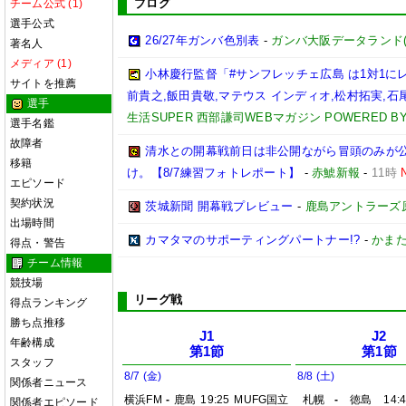
ブログ
チーム公式 (1)
選手公式
26/27年ガンバ色別表
-
ガンバ大阪データランド(GAM
著名人
メディア (1)
小林慶行監督「#サンフレッチェ広島 は1対1
サイトを推薦
前貴之,飯田貴敬,マテウス インディオ,松村拓実,石尾陸
選手
生活SUPER 西部謙司WEBマガジン POWERED BY 
選手名鑑
故障者
清水との開幕戦前日は非公開ながら冒頭のみが
移籍
け。【8/7練習フォトレポート】
-
赤鯱新報
-
11時
エピソード
契約状況
茨城新聞 開幕戦プレビュー
-
鹿島アントラーズ
出場時間
カマタマのサポーティングパートナー!?
-
かまた
得点・警告
チーム情報
競技場
リーグ戦
得点ランキング
勝ち点推移
J1
J2
年齢構成
第1節
第1節
スタッフ
8/7 (金)
8/8 (土)
関係者ニュース
横浜FM
-
鹿島
19:25
MUFG国立
札幌
-
徳島
14:
関係者エピソード