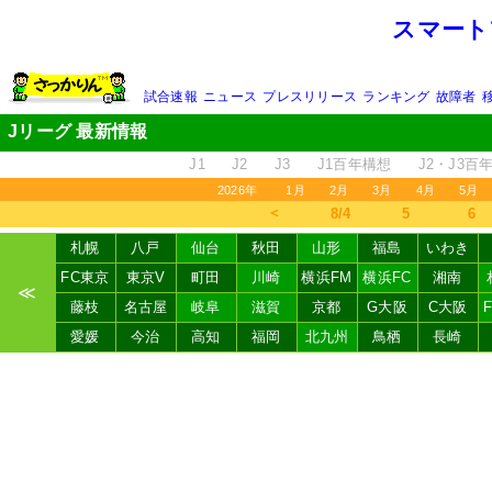
スマート
試合速報
ニュース
プレスリリース
ランキング
故障者
Jリーグ 最新情報
J1
J2
J3
J1百年構想
J2・J3百
2026年
1月
2月
3月
4月
5月
＜
8/4
5
6
札幌
八戸
仙台
秋田
山形
福島
いわき
FC東京
東京V
町田
川崎
横浜FM
横浜FC
湘南
≪
藤枝
名古屋
岐阜
滋賀
京都
G大阪
C大阪
愛媛
今治
高知
福岡
北九州
鳥栖
長崎