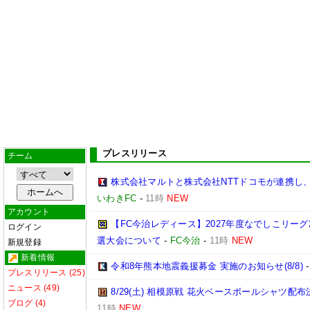
プレスリリース
チーム
株式会社マルトと株式会社NTTドコモが連携し
いわきFC
-
11時
NEW
アカウント
【FC今治レディース】2027年度なでしこリー
ログイン
選大会について
-
FC今治
-
11時
NEW
新規登録
新着情報
令和8年熊本地震義援募金 実施のお知らせ(8/8)
プレスリリース (25)
ニュース (49)
8/29(土) 相模原戦 花火ベースボールシャツ配布決
ブログ (4)
11時
NEW