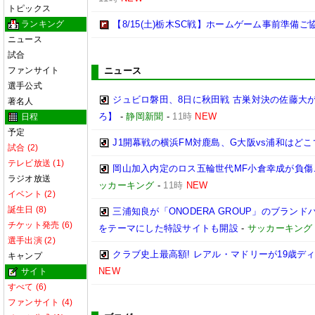
トピックス
ランキング
【8/15(土)栃木SC戦】ホームゲーム事前準備
ニュース
試合
ファンサイト
ニュース
選手公式
ジュビロ磐田、8日に秋田戦 古巣対決の佐藤大
著名人
ろ】
-
静岡新聞
-
11時
NEW
日程
予定
J1開幕戦の横浜FM対鹿島、G大阪vs浦和はどこ
試合 (2)
テレビ放送 (1)
岡山加入内定のロス五輪世代MF小倉幸成が負傷
ラジオ放送
ッカーキング
-
11時
NEW
イベント (2)
誕生日 (8)
三浦知良が「ONODERA GROUP」のブラン
チケット発売 (6)
をテーマにした特設サイトも開設
-
サッカーキング
選手出演 (2)
クラブ史上最高額! レアル・マドリーが19歳デ
キャンプ
NEW
サイト
すべて (6)
ファンサイト (4)