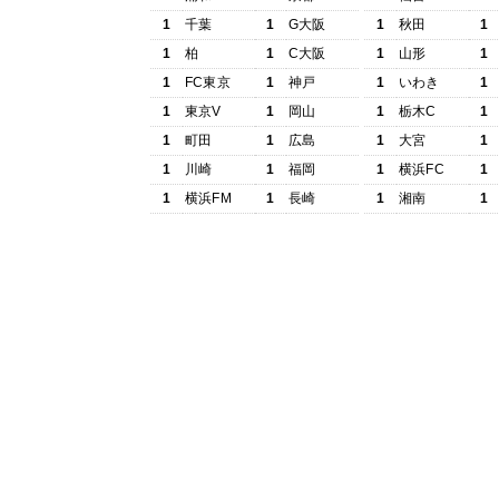
1
千葉
1
G大阪
1
秋田
1
1
柏
1
C大阪
1
山形
1
1
FC東京
1
神戸
1
いわき
1
1
東京V
1
岡山
1
栃木C
1
1
町田
1
広島
1
大宮
1
1
川崎
1
福岡
1
横浜FC
1
1
横浜FM
1
長崎
1
湘南
1