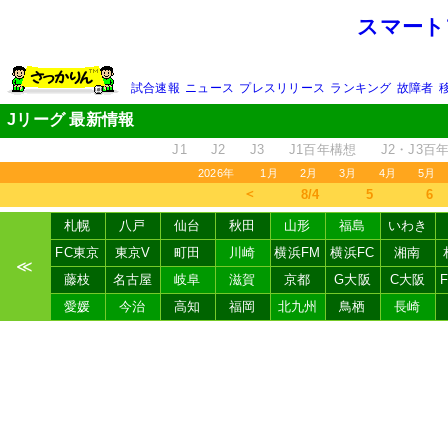
スマート
試合速報
ニュース
プレスリリース
ランキング
故障者
Jリーグ 最新情報
J1
J2
J3
J1百年構想
J2・J3百
2026年
1月
2月
3月
4月
5月
＜
8/4
5
6
札幌
八戸
仙台
秋田
山形
福島
いわき
FC東京
東京V
町田
川崎
横浜FM
横浜FC
湘南
≪
藤枝
名古屋
岐阜
滋賀
京都
G大阪
C大阪
愛媛
今治
高知
福岡
北九州
鳥栖
長崎