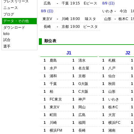
プレスリリース
広島
-
千葉
19:15
Eピース
8/9 (日)
ニュース
8/9 (日)
いわき
-
今治
1
ブログ
東京V
-
川崎
18:00
味スタ
山形
-
栃木C
1
データ・その他
長崎
-
京都
19:00
ピースタ
ダウンロード
toto
試合
順位表
選手
J1
J2
1
鹿島
1
清水
1
札幌
1
1
水戸
1
名古屋
1
八戸
1
1
浦和
1
京都
1
仙台
1
1
千葉
1
G大阪
1
秋田
1
1
柏
1
C大阪
1
山形
1
1
FC東京
1
神戸
1
いわき
1
1
東京V
1
岡山
1
栃木C
1
1
町田
1
広島
1
大宮
1
1
川崎
1
福岡
1
横浜FC
1
1
横浜FM
1
長崎
1
湘南
1