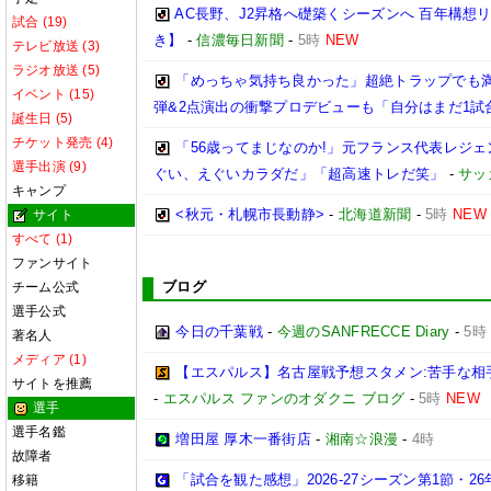
AC長野、J2昇格へ礎築くシーズンへ 百年構
試合 (19)
き】
-
信濃毎日新聞
-
5時
NEW
テレビ放送 (3)
ラジオ放送 (5)
「めっちゃ気持ち良かった」超絶トラップでも満
イベント (15)
弾&2点演出の衝撃プロデビューも「自分はまだ1試
誕生日 (5)
チケット発売 (4)
「56歳ってまじなのか!」元フランス代表レジェ
選手出演 (9)
ぐい、えぐいカラダだ」「超高速トレだ笑」
-
サッ
キャンプ
<秋元・札幌市長動静>
-
北海道新聞
-
5時
NEW
サイト
すべて (1)
ファンサイト
ブログ
チーム公式
選手公式
今日の千葉戦
-
今週のSANFRECCE Diary
-
5時
著名人
メディア (1)
【エスパルス】名古屋戦予想スタメン:苦手な相
サイトを推薦
-
エスパルス ファンのオダクニ ブログ
-
5時
NEW
選手
選手名鑑
増田屋 厚木一番街店
-
湘南☆浪漫
-
4時
故障者
「試合を観た感想」2026-27シーズン第1節・26年
移籍