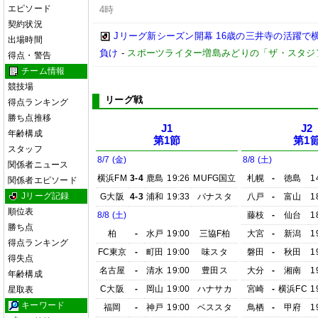
エピソード
4時
契約状況
Jリーグ新シーズン開幕 16歳の三井寺の活躍で
出場時間
負け
-
スポーツライター増島みどりの「ザ・スタジ
得点・警告
チーム情報
競技場
リーグ戦
得点ランキング
勝ち点推移
J1
J2
年齢構成
第1節
第1
スタッフ
8/7 (金)
8/8 (土)
関係者ニュース
横浜FM
3-4
鹿島
19:26
MUFG国立
札幌
-
徳島
1
関係者エピソード
Jリーグ記録
G大阪
4-3
浦和
19:33
パナスタ
八戸
-
富山
1
順位表
8/8 (土)
藤枝
-
仙台
1
勝ち点
柏
-
水戸
19:00
三協F柏
大宮
-
新潟
1
得点ランキング
FC東京
-
町田
19:00
味スタ
磐田
-
秋田
1
得失点
名古屋
-
清水
19:00
豊田ス
大分
-
湘南
1
年齢構成
C大阪
-
岡山
19:00
ハナサカ
宮崎
-
横浜FC
1
星取表
キーワード
福岡
-
神戸
19:00
ベススタ
鳥栖
-
甲府
1