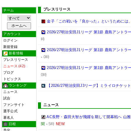
プレスリリース
チーム
金子「この戦いを『良かった』というためには
2026/27明治安田J1リーグ 第1節 鹿島アント
アカウント
時
ログイン
新規登録
2026/27明治安田J1リーグ 第1節 鹿島アント
新着情報
-
0時
プレスリリース
ニュース (42)
2026/27明治安田J1リーグ 第1節 鹿島アント
ブログ
0時
トピックス
ランキング
【2026/27明治安田J3リーグ】ミライロチケ
ニュース
試合
ファンサイト
ニュース
選手公式
AC長野・森田大智が飛躍を期して開幕戦へ 山
著名人
聞
-
5時
NEW
日程
予定