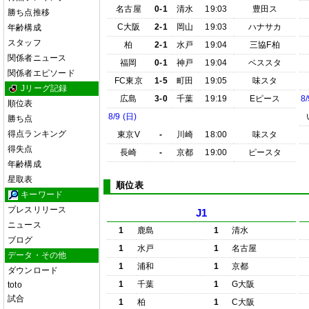
名古屋
0-1
清水
19:03
豊田ス
勝ち点推移
C大阪
2-1
岡山
19:03
ハナサカ
年齢構成
スタッフ
柏
2-1
水戸
19:04
三協F柏
関係者ニュース
福岡
0-1
神戸
19:04
ベススタ
関係者エピソード
FC東京
1-5
町田
19:05
味スタ
Jリーグ記録
広島
3-0
千葉
19:19
Eピース
8/
順位表
8/9 (日)
勝ち点
得点ランキング
東京V
-
川崎
18:00
味スタ
得失点
長崎
-
京都
19:00
ピースタ
年齢構成
星取表
順位表
キーワード
プレスリリース
J1
ニュース
1
鹿島
1
清水
ブログ
1
水戸
1
名古屋
データ・その他
1
浦和
1
京都
ダウンロード
1
千葉
1
G大阪
toto
試合
1
柏
1
C大阪