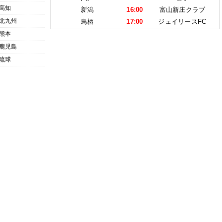
高知
新潟
16:00
富山新庄クラブ
北九州
鳥栖
17:00
ジェイリースFC
熊本
鹿児島
琉球