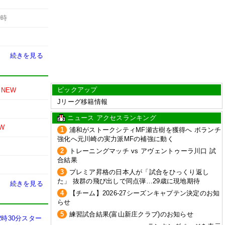
9時
続きを見る
ピックアップ
NEW
Jリーグ移籍情報
ニュース アクセスランキング
W
1
浦和がストークシティMF瀬古樹を獲得へ ボランチ
強化へ元川崎の実力派MFの補強に動く
2
トレーニングマッチ vs アヴェントゥーラ川口 試
合結果
3
プレミア昇格の日本人が「試合をひっくり返し
た」 抜群の飛び出しで同点弾…29歳に現地期待
続きを見る
4
【チーム】2026-27シーズンキャプテン決定のお知
らせ
5
練習試合結果(富山新庄クラブ)のお知らせ
2時30分スター