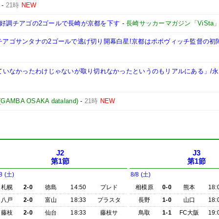
-
21時
NEW
ート:好調チアゴの2ゴールで長崎が京都を下す
-
長崎サッカーマガジン「ViSta
たチアゴサンタナの2ゴールで逃げ切り開幕白星!京都はポポヴィッチ監督の初
やれていなかったわけじゃないが取り切れなかったというのもリアルにある」/
BA OSAKA dataland)
-
21時
NEW
J2
J3
第1節
第1節
8 (土)
8/8 (土)
札幌
2-0
徳島
14:50
プレド
相模原
0-0
熊本
18:
八戸
2-0
富山
18:33
プラスタ
長野
1-0
山口
18:
藤枝
2-0
仙台
18:33
藤枝サ
鳥取
1-1
FC大阪
19: