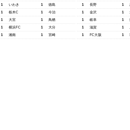
1
いわき
1
徳島
1
長野
1
1
栃木C
1
今治
1
金沢
1
1
大宮
1
鳥栖
1
岐阜
1
1
横浜FC
1
大分
1
滋賀
1
1
湘南
1
宮崎
1
FC大阪
1