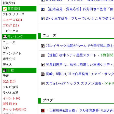
新規登録
新着情報
【記者会見・質疑応答】四方田修平監督「個
プレスリリース
DF 6 三竿雄斗「フリーでいいところで受
ニュース (31)
ブログ (11)
トピックス
ニュース
ランキング
ニュース
J3レイラック滋賀がホームで今季初戦に臨む
試合
ファンサイト
【速報】栃木シティ黒星スタート
-
下野新聞
選手公式
開幕戦黒星も…福岡に帰還した三國ケネディ
著名人
日程
長崎、8季ぶりJ1で白星発進! チアゴ・サン
予定
試合 (16)
ズウォレvsアヤックス スタメン発表
-
ゲキ
テレビ放送
ラジオ放送
イベント (4)
ブログ
誕生日 (4)
チケット発売 (6)
「山根視来&瀬古樹」で大補強夏祭り!堀之内SD