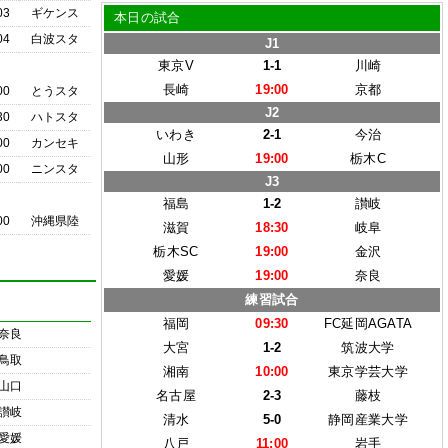
03
ギケンス
本日の試合
04
白波スタ
J1
東京V
1-1
川崎
長崎
19:00
京都
00
とうスタ
J2
30
ハトスタ
いわき
2-1
今治
00
カンセキ
山形
19:00
栃木C
00
ニンスタ
J3
福島
1-2
讃岐
00
沖縄県陸
滋賀
18:30
岐阜
栃木SC
19:00
金沢
愛媛
19:00
奈良
練習試合
福岡
09:30
FC延岡AGATA
奈良
大宮
1-2
筑波大学
鳥取
湘南
10:00
東京学芸大学
山口
名古屋
2-3
藤枝
讃岐
清水
5-0
静岡産業大学
愛媛
八戸
11:00
岩手