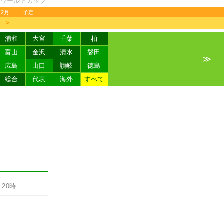
FAワールドカップ
12月
予定
＞
浦和
大宮
千葉
柏
富山
金沢
清水
磐田
≫
広島
山口
讃岐
徳島
総合
代表
海外
すべて
-
20時