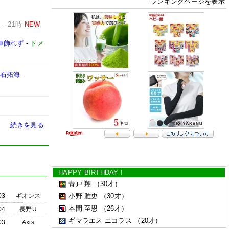
ランキングページを表示
」
-
21時
NEW
陣飾れず
-
ドメ
永石拓海
-
続きを見る
HAPPY BIRTHDAY !
青戸 翔
（30才）
03
ギオンス
小野 雅史
（30才）
本間 至恩
（26才）
04
長野U
ギマラエス ニコラス
（20才）
03
Axis