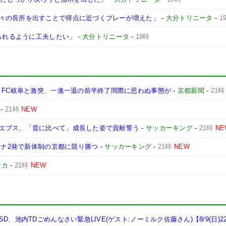
々の長所を出すことで得点に近づくプレーが増えた」
-
大分トリニータ
-
1
けられるように工夫したい」
-
大分トリニータ
-
19時
 FC岐阜と激突、一進一退の前半終了間際に思わぬ事態が
-
京都新聞
-
21時
-
21時
NEW
エブス、「昔に比べて」成長した姿で貢献誓う
-
サッカーキング
-
21時
NE
タナ2発で新体制の京都に競り勝つ
-
サッカーキング
-
21時
NEW
サカ
-
21時
NEW
、池内TDごめんなさい緊急LIVE(ゲスト:ノーミルク佐藤さん)【8/9(日)2