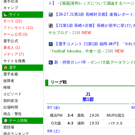
選手出演
ト】
-
[浦議]浦和レッズについて議論するページ
キャンプ
【26-27.J1第1節 長崎対京都】速報レポ
サイト
すべて (22)
【J1第1節 長崎×京都】長崎が前半に挙げ
ファンサイト (11)
サカブログ
-
21時
NEW
チーム公式 (3)
選手公式
【選手コメント J1第1節 福岡-神戸】「
著名人 (1)
「football fukuoka」中倉一志
-
21時
NEW
メディア (7)
サイトを推薦
新・拝啓ガンバ卒
-
ガンバ大阪データランド(GAM
選手
選手名鑑
故障者
リーグ戦
移籍
エピソード
J1
第1節
契約状況
出場時間
8/7 (金)
8/
得点・警告
横浜FM
3-4
鹿島
19:26
MUFG国立
チーム情報
G大阪
4-3
浦和
19:33
パナスタ
競技場
8/8 (土)
得点ランキング