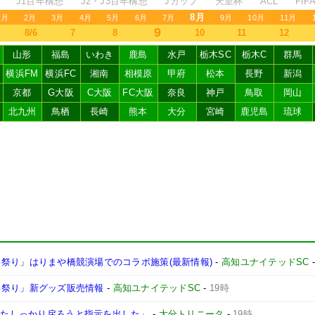
J1百年構想
J2・J3百年構想
Jカップ
天皇杯
ACL
FI
8月
1月
2月
3月
4月
5月
6月
7月
9月
10月
11月
9
8/6
7
8
10
11
12
山形
福島
いわき
鹿島
水戸
栃木SC
栃木C
群馬
横浜FM
横浜FC
湘南
相模原
甲府
松本
長野
新潟
京都
G大阪
C大阪
FC大阪
奈良
神戸
鳥取
岡山
北九州
鳥栖
長崎
熊本
大分
宮崎
鹿児島
琉球
よさこい祭り」はりまや橋競演場でのコラボ施策(最新情報)
-
高知ユナイテッドSC
さこい祭り」新グッズ販売情報
-
高知ユナイテッドSC
-
19時
にまたしっかり戻ろうと指示を出した」
-
大分トリニータ
-
19時