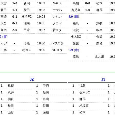
大宮
1-0
新潟
19:03
NACK
高知
0-0
松本
19:
磐田
1-1
秋田
19:03
ヤマハ
鹿児島
1-0
群馬
19:
宮崎
0-1
横浜FC
19:03
いちご
8/9 (日)
大分
0-1
湘南
19:05
クラド
福島
-
讃岐
18:
鳥栖
2-0
甲府
19:37
駅スタ
滋賀
-
岐阜
18:
9 (日)
栃木SC
-
金沢
19:
いわき
-
今治
18:00
ハワスタ
愛媛
-
奈良
19:
山形
-
栃木C
19:00
NDスタ
9/9 (水)
琉球
-
北九州
19:
J2
J3
1
札幌
1
甲府
1
福島
1
1
八戸
1
新潟
1
栃木SC
1
1
仙台
1
富山
1
群馬
1
1
秋田
1
磐田
1
相模原
1
1
山形
1
藤枝
1
松本
1