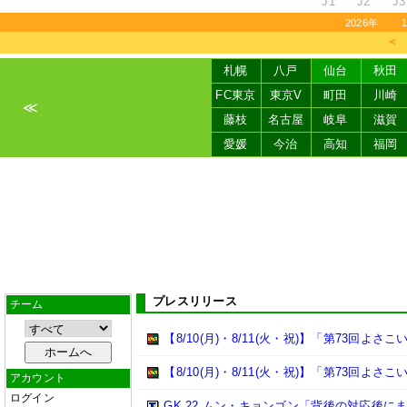
J1
J2
J3
2026年
＜
札幌
八戸
仙台
秋田
FC東京
東京V
町田
川崎
≪
藤枝
名古屋
岐阜
滋賀
愛媛
今治
高知
福岡
プレスリリース
チーム
【8/10(月)・8/11(火・祝)】「第73回
【8/10(月)・8/11(火・祝)】「第73回よ
アカウント
ログイン
GK 22 ムン・キョンゴン「背後の対応後