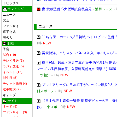
トピックス
ランキング
曺 貴裁監督 G大阪戦試合後会見
-
浦和レッズ
-
ニュース
試合
ファンサイト
ニュース
選手公式
J1名古屋、ホームで8日初戦 ペトロビッチ監
著名人
1時
NEW
日程
予定
冨安健洋、クリスタルパレス加入 1年ぶりのプ
試合 (19)
テレビ放送 (3)
横浜FM、16歳・三井寺真が歴史的開幕1号 開
ラジオ放送 (5)
シーズン移行初年度、久保建英超えの衝撃「(16歳
イベント (15)
ーツ報知
-
1時
NEW
誕生日 (5)
チケット発売 (4)
プレミアリーグに日本選手がシーズン最多9人 クリ
選手出演 (9)
刊スポーツ
-
1時
NEW
キャンプ
【日本代表】森保一監督 衝撃デビューの三井寺
サイト
すべて (9)
ね」
-
東スポ
-
0時
NEW
ファンサイト (3)