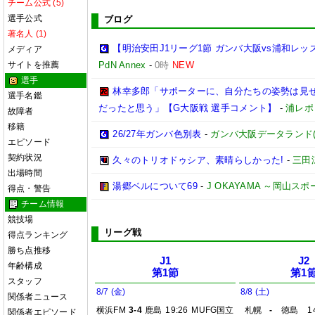
チーム公式 (5)
選手公式
ブログ
著名人 (1)
【明治安田J1リーグ1節 ガンバ大阪vs浦和レ
メディア
サイトを推薦
PdN Annex
-
0時
NEW
選手
林幸多郎「サポーターに、自分たちの姿勢は見
選手名鑑
だったと思う」【G大阪戦 選手コメント】
-
浦レポ
故障者
移籍
26/27年ガンバ色別表
-
ガンバ大阪データランド(GAM
エピソード
契約状況
久々のトリオドゥシア、素晴らしかった!
-
三田
出場時間
湯郷ベルについて69
-
J OKAYAMA ～岡山ス
得点・警告
チーム情報
競技場
リーグ戦
得点ランキング
勝ち点推移
J1
J2
年齢構成
第1節
第1
スタッフ
8/7 (金)
8/8 (土)
関係者ニュース
横浜FM
3-4
鹿島
19:26
MUFG国立
札幌
-
徳島
1
関係者エピソード