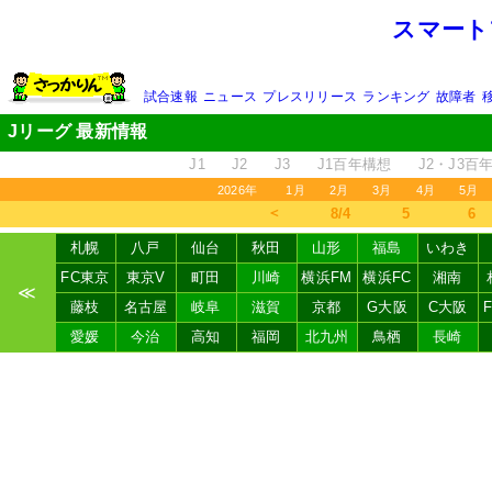
スマート
試合速報
ニュース
プレスリリース
ランキング
故障者
Jリーグ 最新情報
J1
J2
J3
J1百年構想
J2・J3百
2026年
1月
2月
3月
4月
5月
＜
8/4
5
6
札幌
八戸
仙台
秋田
山形
福島
いわき
FC東京
東京V
町田
川崎
横浜FM
横浜FC
湘南
≪
藤枝
名古屋
岐阜
滋賀
京都
G大阪
C大阪
愛媛
今治
高知
福岡
北九州
鳥栖
長崎