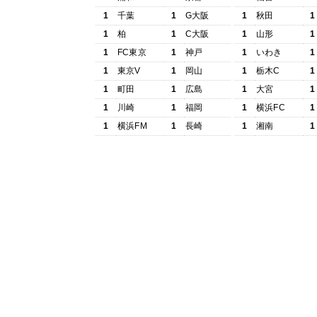
1
千葉
1
G大阪
1
秋田
1
1
柏
1
C大阪
1
山形
1
1
FC東京
1
神戸
1
いわき
1
1
東京V
1
岡山
1
栃木C
1
1
町田
1
広島
1
大宮
1
1
川崎
1
福岡
1
横浜FC
1
1
横浜FM
1
長崎
1
湘南
1