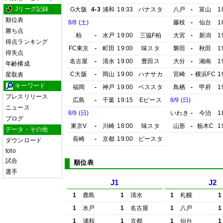
Jリーグ記録
G大阪
4-3
浦和
19:33
パナスタ
八戸
-
富山
1
順位表
8/8 (土)
藤枝
-
仙台
1
勝ち点
柏
-
水戸
19:00
三協F柏
大宮
-
新潟
1
得点ランキング
FC東京
-
町田
19:00
味スタ
磐田
-
秋田
1
得失点
名古屋
-
清水
19:00
豊田ス
大分
-
湘南
1
年齢構成
C大阪
-
岡山
19:00
ハナサカ
宮崎
-
横浜FC
1
星取表
キーワード
福岡
-
神戸
19:00
ベススタ
鳥栖
-
甲府
1
プレスリリース
広島
-
千葉
19:15
Eピース
8/9 (日)
ニュース
8/9 (日)
いわき
-
今治
1
ブログ
東京V
-
川崎
18:00
味スタ
山形
-
栃木C
1
データ・その他
長崎
-
京都
19:00
ピースタ
ダウンロード
toto
試合
順位表
選手
J1
J2
1
鹿島
1
清水
1
札幌
1
1
水戸
1
名古屋
1
八戸
1
1
浦和
1
京都
1
仙台
1