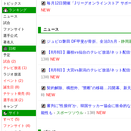
毎月12日開催「Jリーグオンラインストア サポ
トピックス
ランキング
NEW
ニュース
試合
ファンサイト
ニュース
選手公式
ジュビロ磐田 DF甲斐が骨折、全治3カ月
-
静岡
著名人
日程
【8月8日】藤枝vs仙台のテレビ放送/ネット配信
予定
13時
NEW
試合 (2)
テレビ放送 (1)
【8月8日】大宮vs新潟のテレビ放送/ネット配信
ラジオ放送
13時
NEW
イベント (2)
誕生日 (8)
契約解除、構想外、“禁断”の移籍…J1開幕、新
チケット発売 (6)
時
NEW
選手出演 (2)
審判に“性接待”か、韓国サッカー協会に致命的
キャンプ
能性も
-
スポーツソウル
-
13時
NEW
サイト
すべて (5)
ファンサイト (4)