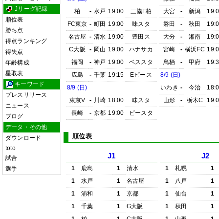
Jリーグ記録
柏
-
水戸
19:00
三協F柏
大宮
-
新潟
19:
順位表
FC東京
-
町田
19:00
味スタ
磐田
-
秋田
19:
勝ち点
名古屋
-
清水
19:00
豊田ス
大分
-
湘南
19:
得点ランキング
C大阪
-
岡山
19:00
ハナサカ
宮崎
-
横浜FC
19:
得失点
福岡
-
神戸
19:00
ベススタ
鳥栖
-
甲府
19:
年齢構成
星取表
広島
-
千葉
19:15
Eピース
8/9 (日)
キーワード
8/9 (日)
いわき
-
今治
18:
プレスリリース
東京V
-
川崎
18:00
味スタ
山形
-
栃木C
19:
ニュース
長崎
-
京都
19:00
ピースタ
ブログ
データ・その他
順位表
ダウンロード
toto
J1
J2
試合
1
鹿島
1
清水
1
札幌
1
選手
1
水戸
1
名古屋
1
八戸
1
1
浦和
1
京都
1
仙台
1
1
千葉
1
G大阪
1
秋田
1