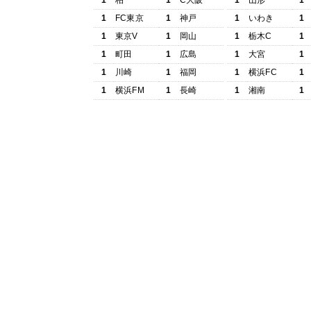
1
柏
1
C大阪
1
山形
1
1
FC東京
1
神戸
1
いわき
1
1
東京V
1
岡山
1
栃木C
1
1
町田
1
広島
1
大宮
1
1
川崎
1
福岡
1
横浜FC
1
1
横浜FM
1
長崎
1
湘南
1