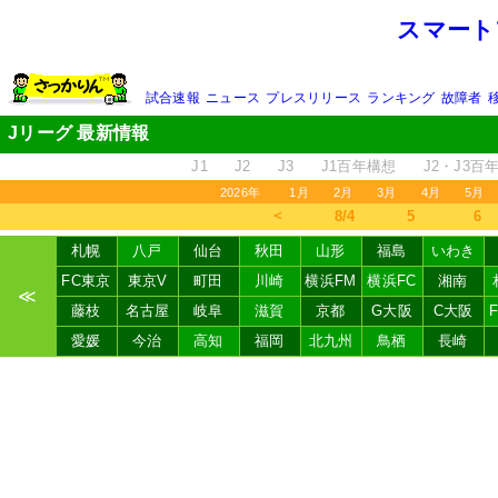
スマート
試合速報
ニュース
プレスリリース
ランキング
故障者
Jリーグ 最新情報
J1
J2
J3
J1百年構想
J2・J3百
2026年
1月
2月
3月
4月
5月
＜
8/4
5
6
札幌
八戸
仙台
秋田
山形
福島
いわき
FC東京
東京V
町田
川崎
横浜FM
横浜FC
湘南
≪
藤枝
名古屋
岐阜
滋賀
京都
G大阪
C大阪
愛媛
今治
高知
福岡
北九州
鳥栖
長崎