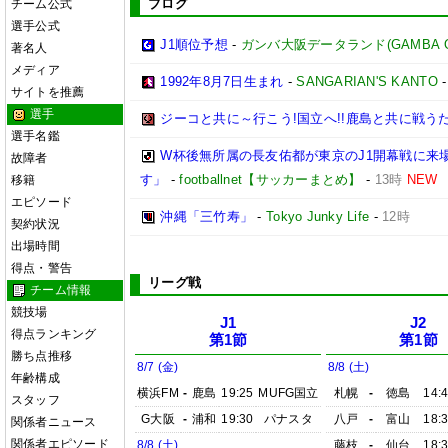
ブログ
チーム公式
選手公式
J1順位予想
-
ガンバ大阪データランド(GAMBA OSAK
著名人
メディア
1992年8月7日生まれ
-
SANGARIAN'S KANTO
サイトを推薦
選手
ジーコと共に～行こう!国立へ!!鹿島と共に戦うため
選手名鑑
W杯後無所属の長友佑都が東京のJ1開幕戦に来
故障者
す」
-
footballnet【サッカーまとめ】
-
13時
NEW
移籍
エピソード
沖縄「三竹寿」
-
Tokyo Junky Life
-
12時
契約状況
出場時間
得点・警告
リーグ戦
チーム情報
競技場
J1
J2
得点ランキング
第1節
第1節
勝ち点推移
8/7 (金)
8/8 (土)
年齢構成
横浜FM
-
鹿島
19:25
MUFG国立
札幌
-
徳島
14:
スタッフ
G大阪
-
浦和
19:30
パナスタ
八戸
-
富山
18:
関係者ニュース
関係者エピソード
8/8 (土)
藤枝
-
仙台
18: