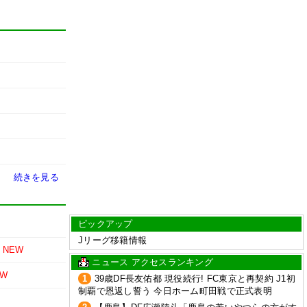
続きを見る
ピックアップ
Jリーグ移籍情報
NEW
ニュース アクセスランキング
EW
1
39歳DF長友佑都 現役続行! FC東京と再契約 J1初
制覇で恩返し誓う 今日ホーム町田戦で正式表明