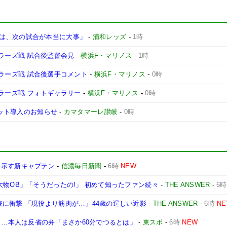
は、次の試合が本当に大事」
-
浦和レッズ
-
1時
ントラーズ戦 試合後監督会見
-
横浜F・マリノス
-
1時
ントラーズ戦 試合後選手コメント
-
横浜F・マリノス
-
0時
ントラーズ戦 フォトギャラリー
-
横浜F・マリノス
-
0時
ケット導入のお知らせ
-
カマタマーレ讃岐
-
0時
を示す新キャプテン
-
信濃毎日新聞
-
6時
NEW
大物OB」「そうだったの!」 初めて知ったファン続々
-
THE ANSWER
-
6時
に衝撃 「現役より筋肉が…」44歳の逞しい近影
-
THE ANSWER
-
6時
N
弾も…本人は反省の弁「まさか60分でつるとは」
-
東スポ
-
6時
NEW