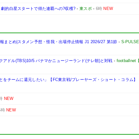
 劇的白星スタートで得た連覇への?収穫?
-
東スポ
-
6時
NEW
とめ|スタメン予想・怪我・出場停止情報 J1 2026/27 第1節
-
S-PULS
クアドル(TBS)10/5 パナマかニュージーランド(テレ朝)と対戦
-
football
ことをチームに還元したい」【FC東京戦/プレーヤーズ・ショート・コラム】
時
NEW
5時
NEW