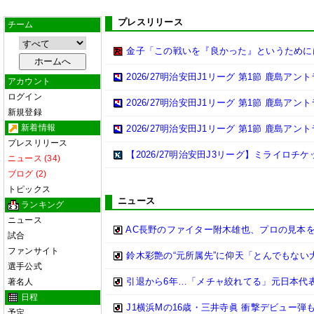
プレスリリース
チーム
金子「この戦いを『良かった』というために
2026/27明治安田J1リーグ 第1節 鹿島ア
アカウント
ログイン
2026/27明治安田J1リーグ 第1節 鹿島ア
新規登録
新着情報
2026/27明治安田J1リーグ 第1節 鹿島ア
プレスリリース
【2026/27明治安田J3リーグ】ミライロチ
ニュース (34)
ブログ (2)
トピックス
ニュース
ランキング
ニュース
AC長野のファイター附木雄也、プロの見本
試合
ファンサイト
鈴木彩艶の“元所属先”に仰天「とんでもない
選手公式
引退から6年…「メチャ絞れてる」元日本代表
著名人
日程
J1横浜Mの16歳・三井寺眞 衝撃デビュー
予定