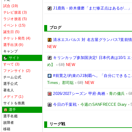
試合 (19)
J1鹿島・鈴木優磨「まだ修正点はあるが…」
テレビ放送 (3)
ラジオ放送 (5)
イベント (15)
ブログ
誕生日 (5)
チケット発売 (4)
清水エスパルス 対 名古屋グランパス?直前情報ま
選手出演 (9)
NEW
キャンプ
キリンカップ参加国決定! 日本代表は10/1 エ
サイト
すべて (3)
め】
-
6時
NEW
ファンサイト (2)
#前寛之/約束のJ1制覇へ。「自分にできる
チーム公式
Times」郡司聡
-
6時
NEW
選手公式
著名人
2026/2027シーズン 甲府-鳥栖
-
青の傭兵
-
6
メディア (1)
サイトを推薦
今日の千葉戦
-
今週のSANFRECCE Diary
-
選手
選手名鑑
故障者
リーグ戦
移籍