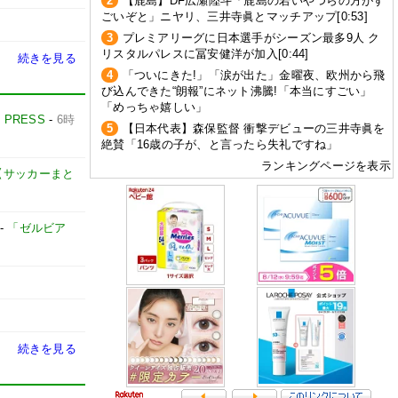
2
【鹿島】DF広瀬陸斗「鹿島の若いやつらの方がす
ごいぞと」ニヤリ、三井寺眞とマッチアップ[0:53]
3
プレミアリーグに日本選手がシーズン最多9人 ク
リスタルパレスに冨安健洋が加入[0:44]
続きを見る
4
「ついにきた!」「涙が出た」金曜夜、欧州から飛
び込んできた“朗報”にネット沸騰!「本当にすごい」
「めっちゃ嬉しい」
E PRESS
-
6時
5
【日本代表】森保監督 衝撃デビューの三井寺眞を
絶賛「16歳の子が、と言ったら失礼ですね」
ランキングページを表示
net【サッカーまと
-
「ゼルビア
続きを見る