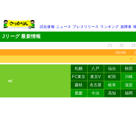
試合速報
ニュース
プレスリリース
ランキング
故障者
Jリーグ 最新情報
J1
J2
J3
2026年
＜
札幌
八戸
仙台
秋田
FC東京
東京V
町田
川崎
≪
藤枝
名古屋
岐阜
滋賀
愛媛
今治
高知
福岡