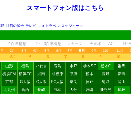
スマートフォン版はこちら
移籍
注目の試合
テレビ
toto
トラベル
スケジュール
J1百年構想
J2・J3百年構想
Jカップ
天皇杯
ACL
FI
8月
1月
2月
3月
4月
5月
6月
7月
9月
10月
11月
7
8/4
5
6
8
9
10
山形
福島
いわき
鹿島
水戸
栃木SC
栃木C
群馬
横浜FM
横浜FC
湘南
相模原
甲府
松本
長野
新潟
京都
G大阪
C大阪
FC大阪
奈良
神戸
鳥取
岡山
北九州
鳥栖
長崎
熊本
大分
宮崎
鹿児島
琉球