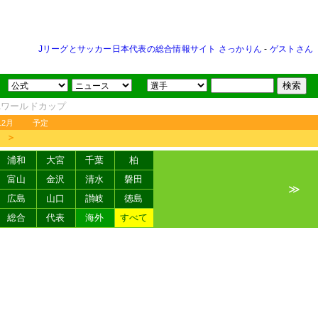
Jリーグとサッカー日本代表の総合情報サイト さっかりん
-
ゲストさん
FAワールドカップ
12月
予定
＞
浦和
大宮
千葉
柏
富山
金沢
清水
磐田
≫
広島
山口
讃岐
徳島
総合
代表
海外
すべて