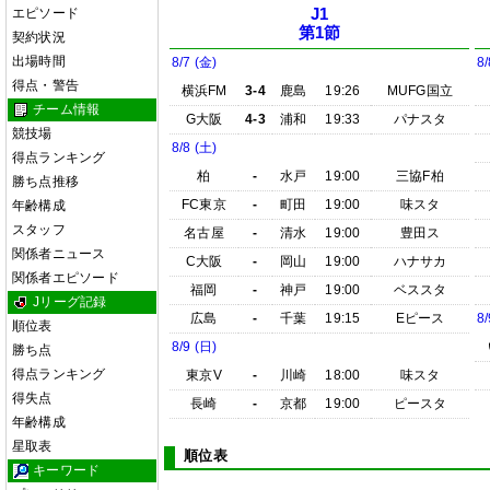
エピソード
J1
第1節
契約状況
出場時間
8/7 (金)
8/
得点・警告
横浜FM
3-4
鹿島
19:26
MUFG国立
チーム情報
G大阪
4-3
浦和
19:33
パナスタ
競技場
8/8 (土)
得点ランキング
柏
-
水戸
19:00
三協F柏
勝ち点推移
FC東京
-
町田
19:00
味スタ
年齢構成
スタッフ
名古屋
-
清水
19:00
豊田ス
関係者ニュース
C大阪
-
岡山
19:00
ハナサカ
関係者エピソード
福岡
-
神戸
19:00
ベススタ
Jリーグ記録
広島
-
千葉
19:15
Eピース
8/
順位表
8/9 (日)
勝ち点
得点ランキング
東京V
-
川崎
18:00
味スタ
得失点
長崎
-
京都
19:00
ピースタ
年齢構成
星取表
順位表
キーワード