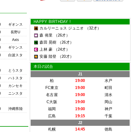
HAPPY BIRTHDAY !
0
ギオンス
カルリーニョス ジュニオ
（32才）
0
長野U
森 侑里
（26才）
0
Axis
森田 晃樹
（26才）
0
ギケンス
上林 豪
（24才）
0
白波スタ
安藤 陸登
（20才）
本日の試合
0
とうスタ
J1
0
ハトスタ
柏
19:00
水戸
0
カンセキ
FC東京
19:00
町田
0
ニンスタ
名古屋
19:00
清水
C大阪
19:00
岡山
0
沖縄県陸
福岡
19:00
神戸
広島
19:15
千葉
J2
札幌
14:45
徳島