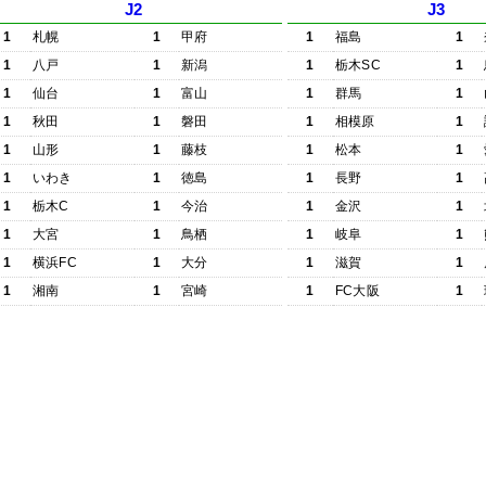
J2
J3
1
札幌
1
甲府
1
福島
1
1
八戸
1
新潟
1
栃木SC
1
1
仙台
1
富山
1
群馬
1
1
秋田
1
磐田
1
相模原
1
1
山形
1
藤枝
1
松本
1
1
いわき
1
徳島
1
長野
1
1
栃木C
1
今治
1
金沢
1
1
大宮
1
鳥栖
1
岐阜
1
1
横浜FC
1
大分
1
滋賀
1
1
湘南
1
宮崎
1
FC大阪
1