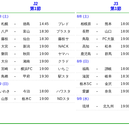
J2
J3
第1節
第1節
8 (土)
8/8 (土)
札幌
-
徳島
14:45
プレド
相模原
-
熊本
18:0
八戸
-
富山
18:30
プラスタ
長野
-
山口
18:0
藤枝
-
仙台
18:30
藤枝サ
鳥取
-
FC大阪
19:0
大宮
-
新潟
19:00
NACK
高知
-
松本
19:0
磐田
-
秋田
19:00
ヤマハ
鹿児島
-
群馬
19:0
大分
-
湘南
19:00
クラド
8/9 (日)
宮崎
-
横浜FC
19:00
いちご
福島
-
讃岐
18:0
鳥栖
-
甲府
19:30
駅スタ
滋賀
-
岐阜
18:3
9 (日)
栃木SC
-
金沢
19:0
いわき
-
今治
18:00
ハワスタ
愛媛
-
奈良
19:0
山形
-
栃木C
19:00
NDスタ
9/9 (水)
琉球
-
北九州
19:0