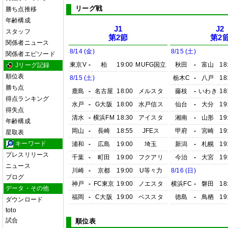
リーグ戦
勝ち点推移
年齢構成
J1
J2
スタッフ
第2節
第2
関係者ニュース
8/14 (金)
8/15 (土)
関係者エピソード
東京V
-
柏
19:00
MUFG国立
秋田
-
富山
18
Jリーグ記録
順位表
8/15 (土)
栃木C
-
八戸
18
勝ち点
鹿島
-
名古屋
18:00
メルスタ
藤枝
-
いわき
18
得点ランキング
水戸
-
G大阪
18:00
水戸信ス
仙台
-
大分
19
得失点
清水
-
横浜FM
18:30
アイスタ
湘南
-
山形
19
年齢構成
岡山
-
長崎
18:55
JFEス
甲府
-
宮崎
19
星取表
キーワード
浦和
-
広島
19:00
埼玉
新潟
-
札幌
19
プレスリリース
千葉
-
町田
19:00
フクアリ
今治
-
大宮
19
ニュース
川崎
-
京都
19:00
U等々力
8/16 (日)
ブログ
神戸
-
FC東京
19:00
ノエスタ
横浜FC
-
磐田
18
データ・その他
福岡
-
C大阪
19:00
ベススタ
徳島
-
鳥栖
19
ダウンロード
toto
試合
順位表