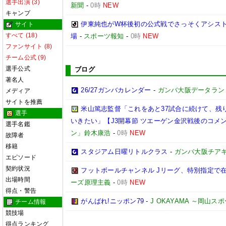
選手出演 (3)
新聞
-
0時
NEW
キャンプ
伊東純也がW杯後初の公式戦でさっそくアシスト
サイト
すべて (18)
場
-
スポーツ報知
-
0時
NEW
ファンサイト (8)
チーム公式 (9)
選手公式
ブログ
著名人
26/27ガンバカレンダー
-
ガンバ大阪データランド(GA
メディア
サイトを推薦
米山篤志監督「これをあと37試合に続けて、残
選手
いきたい」【J3開幕節 ツエーゲン金沢戦後のコメント】(
選手名鑑
ン」鈴木康浩
-
0時
NEW
故障者
移籍
スタジアム日曜リトルクラス
-
ガンバ大阪チア
エピソード
契約状況
フットボールチャンネル Jリーグ、特別指定で
出場時間
ーズ原理主義
-
0時
NEW
得点・警告
がんばれ!ニッポン79
-
J OKAYAMA ～岡山
チーム情報
競技場
得点ランキング