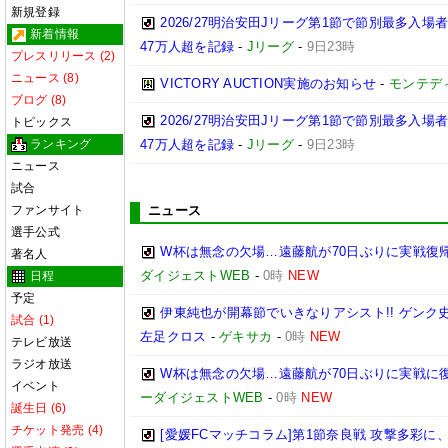
新規登録
2026/27明治安田Jリーグ第1節で節別最多入場
新着情報
47万人超を記録
-
Jリーグ
-
9日23時
プレスリリース (2)
ニュース (8)
VICTORY AUCTION実施のお知らせ
-
モンテデ
ブログ (8)
2026/27明治安田Jリーグ第1節で節別最多入
トピックス
ランキング
47万人超を記録
-
Jリーグ
-
9日23時
ニュース
試合
ファンサイト
ニュース
選手公式
W杯は無念の欠場…遠藤航が70日ぶりに実戦復帰
著名人
ダイジェストWEB
-
0時
NEW
日程
予定
伊東純也が開幕節でいきなりアシスト!! ゲン
試合 (1)
左足クロス
-
ゲキサカ
-
0時
NEW
テレビ放送
ラジオ放送
W杯は無念の欠場…遠藤航が70日ぶりに実戦に復
イベント
ーダイジェストWEB
-
0時
NEW
誕生日 (6)
チケット発売 (4)
[愛媛FCマッチコラム]第1節奈良戦 攻撃多彩