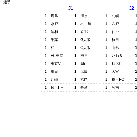
選手
J1
J2
1
鹿島
1
清水
1
札幌
1
水戸
1
名古屋
1
八戸
1
浦和
1
京都
1
仙台
1
千葉
1
G大阪
1
秋田
1
柏
1
C大阪
1
山形
1
FC東京
1
神戸
1
いわき
1
東京V
1
岡山
1
栃木C
1
町田
1
広島
1
大宮
1
川崎
1
福岡
1
横浜FC
1
横浜FM
1
長崎
1
湘南