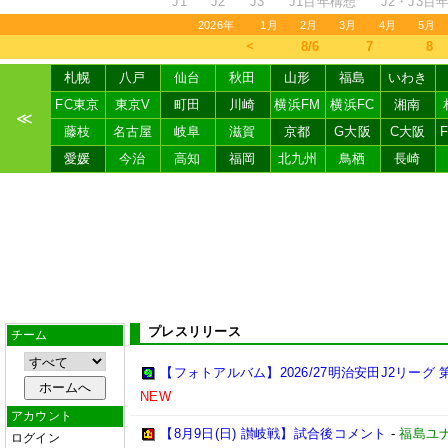
J1
J2
J3
J1百年構想
J2・J3百
2026年
1月
2月
3月
4月
5月
＜
8/6
7
8
札幌
八戸
仙台
秋田
山形
福島
いわき
FC東京
東京V
町田
川崎
横浜FM
横浜FC
湘南
≪
藤枝
名古屋
岐阜
滋賀
京都
G大阪
C大阪
愛媛
今治
高知
福岡
北九州
鳥栖
長崎
プレスリリース
チーム
【フォトアルバム】2026/27明治安田J2リーグ 第
NEW
アカウント
【8月9日(日) 讃岐戦】試合後コメント
-
福島ユ
ログイン