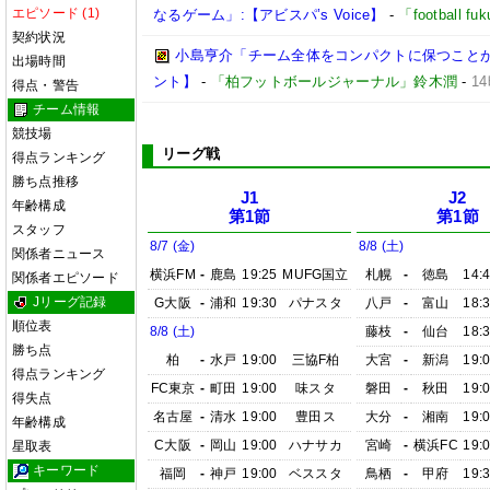
エピソード (1)
なるゲーム」:【アビスパ’s Voice】
-
「football 
契約状況
小島亨介「チーム全体をコンパクトに保つことが大事
出場時間
ント】
-
「柏フットボールジャーナル」鈴木潤
-
1
得点・警告
チーム情報
競技場
リーグ戦
得点ランキング
勝ち点推移
J1
J2
年齢構成
第1節
第1節
スタッフ
8/7 (金)
8/8 (土)
関係者ニュース
横浜FM
-
鹿島
19:25
MUFG国立
札幌
-
徳島
14:
関係者エピソード
Jリーグ記録
G大阪
-
浦和
19:30
パナスタ
八戸
-
富山
18:
順位表
8/8 (土)
藤枝
-
仙台
18:
勝ち点
柏
-
水戸
19:00
三協F柏
大宮
-
新潟
19:
得点ランキング
FC東京
-
町田
19:00
味スタ
磐田
-
秋田
19:
得失点
名古屋
-
清水
19:00
豊田ス
大分
-
湘南
19:
年齢構成
C大阪
-
岡山
19:00
ハナサカ
宮崎
-
横浜FC
19:
星取表
キーワード
福岡
-
神戸
19:00
ベススタ
鳥栖
-
甲府
19: