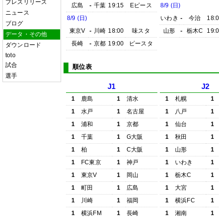
プレスリリース
広島
-
千葉
19:15
Eピース
8/9 (日)
ニュース
8/9 (日)
いわき
-
今治
18:
ブログ
東京V
-
川崎
18:00
味スタ
山形
-
栃木C
19:
データ・その他
長崎
-
京都
19:00
ピースタ
ダウンロード
toto
試合
順位表
選手
J1
J2
1
鹿島
1
清水
1
札幌
1
1
水戸
1
名古屋
1
八戸
1
1
浦和
1
京都
1
仙台
1
1
千葉
1
G大阪
1
秋田
1
1
柏
1
C大阪
1
山形
1
1
FC東京
1
神戸
1
いわき
1
1
東京V
1
岡山
1
栃木C
1
1
町田
1
広島
1
大宮
1
1
川崎
1
福岡
1
横浜FC
1
1
横浜FM
1
長崎
1
湘南
1