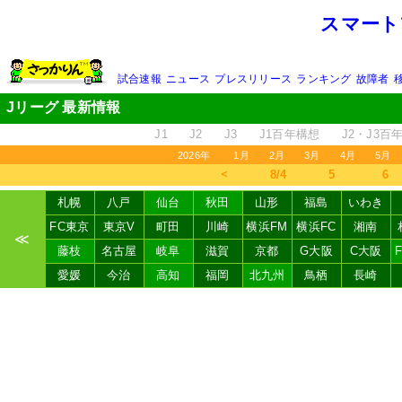
スマート
試合速報
ニュース
プレスリリース
ランキング
故障者
Jリーグ 最新情報
J1
J2
J3
J1百年構想
J2・J3百
2026年
1月
2月
3月
4月
5月
＜
8/4
5
6
札幌
八戸
仙台
秋田
山形
福島
いわき
FC東京
東京V
町田
川崎
横浜FM
横浜FC
湘南
≪
藤枝
名古屋
岐阜
滋賀
京都
G大阪
C大阪
愛媛
今治
高知
福岡
北九州
鳥栖
長崎