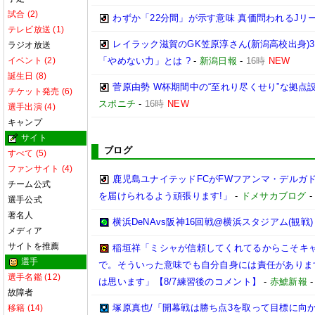
試合 (2)
わずか「22分間」が示す意味 真価問われるJリ
テレビ放送 (1)
レイラック滋賀のGK笠原淳さん(新潟高校出身)3
ラジオ放送
イベント (2)
「やめない力」とは ?
-
新潟日報
-
16時
NEW
誕生日 (8)
菅原由勢 W杯期間中の“至れり尽くせり”な拠
チケット発売 (6)
スポニチ
-
16時
NEW
選手出演 (4)
キャンプ
サイト
ブログ
すべて (5)
ファンサイト (4)
鹿児島ユナイテッドFCがFWフアンマ・デルガ
チーム公式
を届けられるよう頑張ります!」
-
ドメサカブログ
選手公式
著名人
横浜DeNAvs阪神16回戦@横浜スタジアム(観戦)
メディア
サイトを推薦
稲垣祥「ミシャが信頼してくれてるからこそキ
選手
で。そういった意味でも自分自身には責任がありま
選手名鑑 (12)
は思います」【8/7練習後のコメント】
-
赤鯱新報
故障者
塚原真也/「開幕戦は勝ち点3を取って目標に向
移籍 (14)