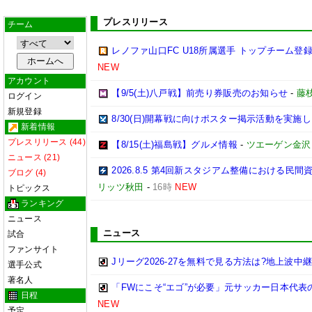
プレスリリース
チーム
レノファ山口FC U18所属選手 トップチーム登録
NEW
アカウント
【9/5(土)八戸戦】前売り券販売のお知らせ
-
藤枝
ログイン
新規登録
8/30(日)開幕戦に向けポスター掲示活動を実施
新着情報
プレスリリース (44)
【8/15(土)福島戦】グルメ情報
-
ツエーゲン金沢
ニュース (21)
2026.8.5 第4回新スタジアム整備における
ブログ (4)
リッツ秋田
-
16時
NEW
トピックス
ランキング
ニュース
ニュース
試合
ファンサイト
Jリーグ2026-27を無料で見る方法は?地上波中
選手公式
著名人
「FWにこそ“エゴ”が必要」元サッカー日本代
日程
NEW
予定