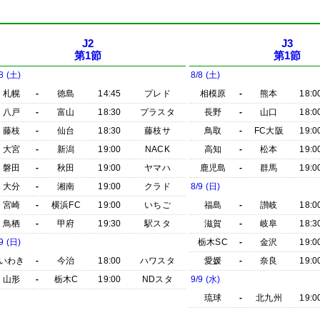
J2
J3
第1節
第1節
8 (土)
8/8 (土)
札幌
-
徳島
14:45
プレド
相模原
-
熊本
18:0
八戸
-
富山
18:30
プラスタ
長野
-
山口
18:0
藤枝
-
仙台
18:30
藤枝サ
鳥取
-
FC大阪
19:0
大宮
-
新潟
19:00
NACK
高知
-
松本
19:0
磐田
-
秋田
19:00
ヤマハ
鹿児島
-
群馬
19:0
大分
-
湘南
19:00
クラド
8/9 (日)
宮崎
-
横浜FC
19:00
いちご
福島
-
讃岐
18:0
鳥栖
-
甲府
19:30
駅スタ
滋賀
-
岐阜
18:3
9 (日)
栃木SC
-
金沢
19:0
いわき
-
今治
18:00
ハワスタ
愛媛
-
奈良
19:0
山形
-
栃木C
19:00
NDスタ
9/9 (水)
琉球
-
北九州
19:0