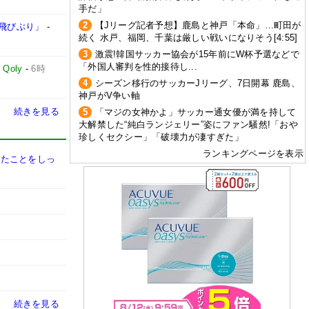
手だ」
2
【Jリーグ記者予想】鹿島と神戸「本命」…町田が
飛びぶり」
-
続く 水戸、福岡、千葉は厳しい戦いになりそう[4:55]
3
激震!韓国サッカー協会が15年前にW杯予選などで
「外国人審判を性的接待し...
-
Qoly
-
6時
4
シーズン移行のサッカーJリーグ、7日開幕 鹿島、
神戸がV争い軸
続きを見る
5
「マジの女神かよ」サッカー通女優が満を持して
大解禁した“純白ランジェリー”姿にファン騒然!「おや
珍しくセクシー」「破壊力が凄すぎた」
ランキングページを表示
きたことをしっ
続きを見る