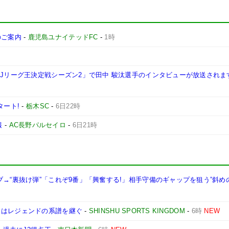
施のご案内
-
鹿児島ユナイテッドFC
-
1時
西Jリーグ王決定戦シーズン2」で田中 駿汰選手のインタビューが放送されま
タート!
-
栃木SC
-
6日22時
報
-
AC長野パルセイロ
-
6日21時
ブ→“裏抜け弾”「これぞ9番」「興奮する!」相手守備のギャップを狙う”斜め
司はレジェンドの系譜を継ぐ
-
SHINSHU SPORTS KINGDOM
-
6時
NEW