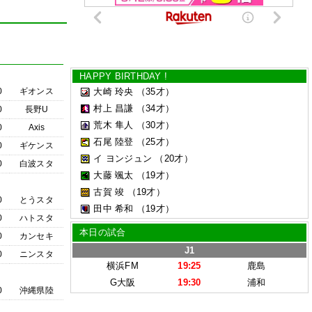
HAPPY BIRTHDAY !
0
ギオンス
大崎 玲央
（35才）
村上 昌謙
（34才）
0
長野U
荒木 隼人
（30才）
0
Axis
石尾 陸登
（25才）
0
ギケンス
イ ヨンジュン
（20才）
0
白波スタ
大藤 颯太
（19才）
古賀 竣
（19才）
0
とうスタ
田中 希和
（19才）
0
ハトスタ
本日の試合
0
カンセキ
J1
0
ニンスタ
横浜FM
19:25
鹿島
G大阪
19:30
浦和
0
沖縄県陸