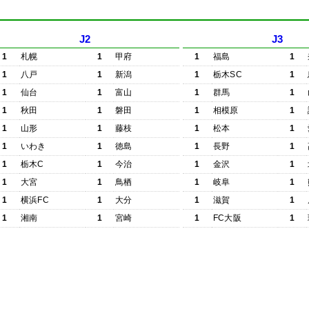
J2
J3
1
札幌
1
甲府
1
福島
1
1
八戸
1
新潟
1
栃木SC
1
1
仙台
1
富山
1
群馬
1
1
秋田
1
磐田
1
相模原
1
1
山形
1
藤枝
1
松本
1
1
いわき
1
徳島
1
長野
1
1
栃木C
1
今治
1
金沢
1
1
大宮
1
鳥栖
1
岐阜
1
1
横浜FC
1
大分
1
滋賀
1
1
湘南
1
宮崎
1
FC大阪
1