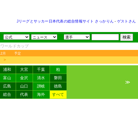
Jリーグとサッカー日本代表の総合情報サイト さっかりん
-
ゲストさん
FAワールドカップ
12月
予定
＞
浦和
大宮
千葉
柏
富山
金沢
清水
磐田
≫
広島
山口
讃岐
徳島
総合
代表
海外
すべて