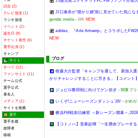
J3鹿児島ユナイテッドFC FWフアンマが加入
試合 (2)
川口春奈が”授かり婚”前に見せていた気に
テレビ放送 (1)
gendai.media
-
6時
NEW
ラジオ放送
イベント (2)
adidas、『Arte Antwerp』とコラ
誕生日 (8)
NEW
チケット発売 (6)
選手出演 (2)
キャンプ
ブログ
サイト
すべて (12)
樹森大介監督「キャンプを通して、新加入選
ファンサイト (11)
かりチャレンジすることに尽きる」【コメント
チーム公式
選手公式
ジュビロ磐田戦に向けてゲン担ぎ
-
関東ブリ
著名人
メディア (1)
いくぞ!ニューシーズンダッシュ’26!
-
がめが
サイトを推薦
横浜FM戦前日練習 ～新シーズン開幕～,2026/0
選手
選手名鑑
【コトノハ】堂鼻起暉「一生懸命プレーする
故障者
移籍