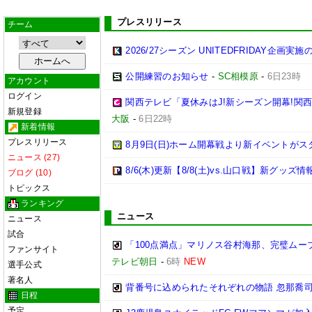
プレスリリース
チーム
2026/27シーズン UNITEDFRIDAY企画実
公開練習のお知らせ
-
SC相模原
-
6日23時
アカウント
ログイン
関西テレビ「夏休みはJ!新シーズン開幕!関
新規登録
大阪
-
6日22時
新着情報
プレスリリース
8月9日(日)ホーム開幕戦より新イベントがス
ニュース (27)
8/6(木)更新【8/8(土)vs.山口戦】新グッズ情
ブログ (10)
トピックス
ランキング
ニュース
ニュース
試合
「100点満点」マリノス谷村海那、完璧ムー
ファンサイト
テレビ朝日
-
6時
NEW
選手公式
著名人
背番号に込められたそれぞれの物語 忽那喬
日程
予定