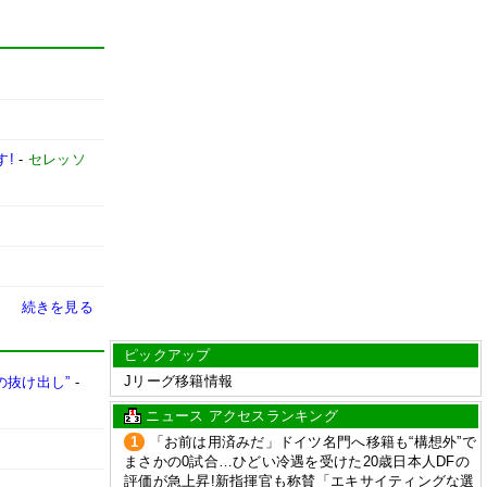
す!
-
セレッソ
続きを見る
ピックアップ
Jリーグ移籍情報
の抜け出し”
-
ニュース アクセスランキング
1
「お前は用済みだ」ドイツ名門へ移籍も“構想外”で
まさかの0試合…ひどい冷遇を受けた20歳日本人DFの
評価が急上昇!新指揮官も称賛「エキサイティングな選