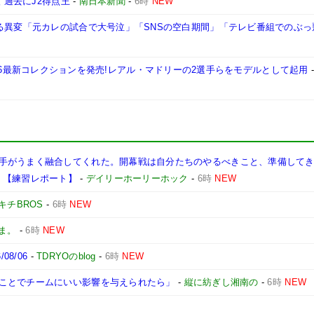
 過去にJ2得点王
-
南日本新聞
-
6時
NEW
なる異変「元カレの試合で大号泣」「SNSの空白期間」「テレビ番組でのぶっ
ボしたFW26最新コレクションを発売!レアル・マドリーの2選手らをモデルとして起用
手がうまく融合してくれた。開幕戦は自分たちのやるべきこと、準備して
】【練習レポート】
-
デイリーホーリーホック
-
6時
NEW
キチBROS
-
6時
NEW
ま。
-
6時
NEW
8/06
-
TDRYOのblog
-
6時
NEW
ことでチームにいい影響を与えられたら」
-
縦に紡ぎし湘南の
-
6時
NEW