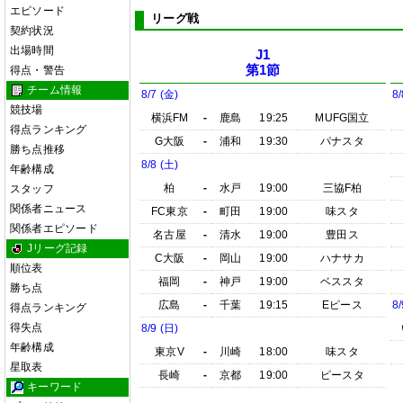
エピソード
リーグ戦
契約状況
出場時間
J1
第1節
得点・警告
チーム情報
8/7 (金)
8/
競技場
横浜FM
-
鹿島
19:25
MUFG国立
得点ランキング
G大阪
-
浦和
19:30
パナスタ
勝ち点推移
8/8 (土)
年齢構成
柏
-
水戸
19:00
三協F柏
スタッフ
関係者ニュース
FC東京
-
町田
19:00
味スタ
関係者エピソード
名古屋
-
清水
19:00
豊田ス
Jリーグ記録
C大阪
-
岡山
19:00
ハナサカ
順位表
福岡
-
神戸
19:00
ベススタ
勝ち点
広島
-
千葉
19:15
Eピース
8/
得点ランキング
得失点
8/9 (日)
年齢構成
東京V
-
川崎
18:00
味スタ
星取表
長崎
-
京都
19:00
ピースタ
キーワード