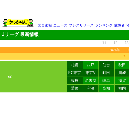
試合速報
ニュース
プレスリリース
ランキング
故障者
Jリーグ 最新情報
J1
J2
J3
2026年
＜
札幌
八戸
仙台
秋田
FC東京
東京V
町田
川崎
≪
藤枝
名古屋
岐阜
滋賀
愛媛
今治
高知
福岡