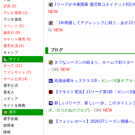
Jリーグが今夜開幕 鹿児島ユナイテッド8日
試合 (2)
NEW
テレビ放送 (1)
ラジオ放送
「1年間通してアグレッシブに戦う」あすJ2
イベント (2)
時
NEW
誕生日 (8)
チケット発売 (6)
選手出演 (4)
ブログ
キャンプ
サイト
タフなシーズンの始まり。ホームで好スタートを
すべて (11)
-
19時
NEW
ファンサイト (7)
チーム公式 (4)
高槻金曜キッズクラスB
-
ガンバ大阪チアキ
選手公式
【テキスト実況】J1リーグ第1節「ガンバ大
著名人
メディア
新しいJリーグ、新しい一歩。このタイミン
サイトを推薦
ポ、ロコさぬのブログ)
-
19時
NEW
選手
選手名鑑
【フォトレポート】2026/27シーズン開
故障者
移籍