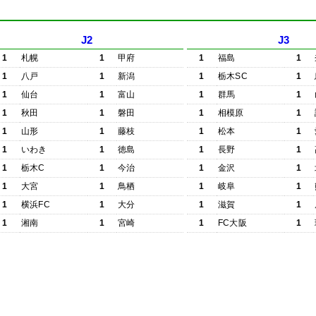
J2
J3
1
札幌
1
甲府
1
福島
1
1
八戸
1
新潟
1
栃木SC
1
1
仙台
1
富山
1
群馬
1
1
秋田
1
磐田
1
相模原
1
1
山形
1
藤枝
1
松本
1
1
いわき
1
徳島
1
長野
1
1
栃木C
1
今治
1
金沢
1
1
大宮
1
鳥栖
1
岐阜
1
1
横浜FC
1
大分
1
滋賀
1
1
湘南
1
宮崎
1
FC大阪
1