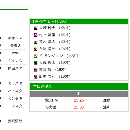
HAPPY BIRTHDAY !
大崎 玲央
（35才）
村上 昌謙
（34才）
0
ギオンス
荒木 隼人
（30才）
0
長野U
石尾 陸登
（25才）
0
Axis
イ ヨンジュン
（20才）
0
ギケンス
大藤 颯太
（19才）
0
白波スタ
古賀 竣
（19才）
田中 希和
（19才）
0
とうスタ
本日の試合
0
ハトスタ
J1
0
カンセキ
横浜FM
19:25
鹿島
0
ニンスタ
G大阪
19:30
浦和
0
沖縄県陸