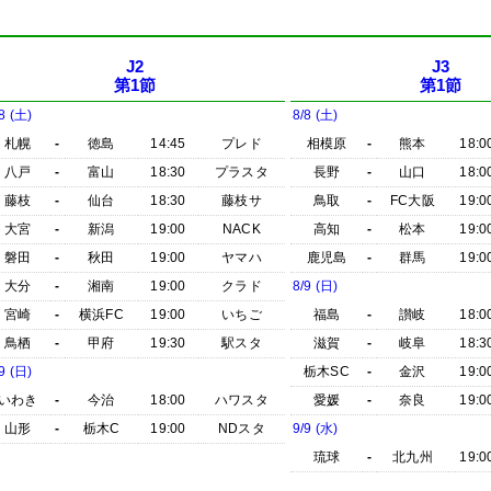
J2
J3
第1節
第1節
8 (土)
8/8 (土)
札幌
-
徳島
14:45
プレド
相模原
-
熊本
18:0
八戸
-
富山
18:30
プラスタ
長野
-
山口
18:0
藤枝
-
仙台
18:30
藤枝サ
鳥取
-
FC大阪
19:0
大宮
-
新潟
19:00
NACK
高知
-
松本
19:0
磐田
-
秋田
19:00
ヤマハ
鹿児島
-
群馬
19:0
大分
-
湘南
19:00
クラド
8/9 (日)
宮崎
-
横浜FC
19:00
いちご
福島
-
讃岐
18:0
鳥栖
-
甲府
19:30
駅スタ
滋賀
-
岐阜
18:3
9 (日)
栃木SC
-
金沢
19:0
いわき
-
今治
18:00
ハワスタ
愛媛
-
奈良
19:0
山形
-
栃木C
19:00
NDスタ
9/9 (水)
琉球
-
北九州
19:0