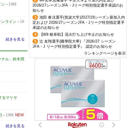
2
MF岩本悠庵選手 中京大学より加入内定及び
イン
-
19時
2026/27シーズンJFA・Jリーグ特別指定選手承認のお
知らせ
3
池田 春汰選手(筑波大学)2027/28シーズン新加入内
オンライン
-
19
定および 2026/27シーズンJFA・Jリーグ特別指定選手
承認のお知らせ
4
【8/9 岐阜戦】花火打ち上げ中止のお知らせ
続きを見る
5
辻 友翔選手(國學院大學) 『2026/27 シーズン
JFA・J リーグ特別指定選手』 認定のお知らせ
ランキングページを表示
ーナル」鈴木潤
するマリサ
)
-
19時
NEW
続きを見る