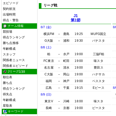
エピソード
リーグ戦
契約状況
出場時間
J1
第1節
得点・警告
チーム情報
8/7 (金)
8/
競技場
横浜FM
-
鹿島
19:25
MUFG国立
得点ランキング
G大阪
-
浦和
19:30
パナスタ
勝ち点推移
8/8 (土)
年齢構成
柏
-
水戸
19:00
三協F柏
スタッフ
関係者ニュース
FC東京
-
町田
19:00
味スタ
関係者エピソード
名古屋
-
清水
19:00
豊田ス
Jリーグ記録
C大阪
-
岡山
19:00
ハナサカ
順位表
福岡
-
神戸
19:00
ベススタ
勝ち点
広島
-
千葉
19:15
Eピース
8/
得点ランキング
得失点
8/9 (日)
年齢構成
東京V
-
川崎
18:00
味スタ
星取表
長崎
-
京都
19:00
ピースタ
キーワード