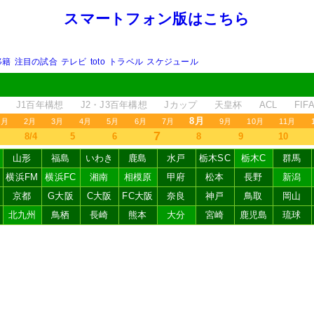
スマートフォン版はこちら
移籍
注目の試合
テレビ
toto
トラベル
スケジュール
J1百年構想
J2・J3百年構想
Jカップ
天皇杯
ACL
FI
8月
1月
2月
3月
4月
5月
6月
7月
9月
10月
11月
7
8/4
5
6
8
9
10
山形
福島
いわき
鹿島
水戸
栃木SC
栃木C
群馬
横浜FM
横浜FC
湘南
相模原
甲府
松本
長野
新潟
京都
G大阪
C大阪
FC大阪
奈良
神戸
鳥取
岡山
北九州
鳥栖
長崎
熊本
大分
宮崎
鹿児島
琉球