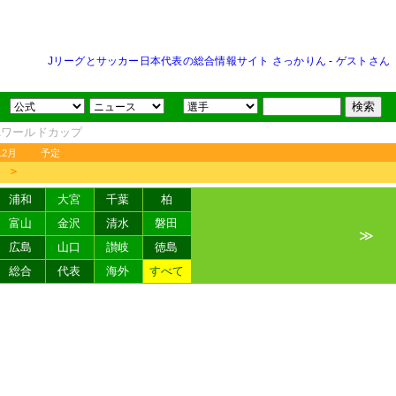
Jリーグとサッカー日本代表の総合情報サイト さっかりん
-
ゲストさん
FAワールドカップ
12月
予定
＞
浦和
大宮
千葉
柏
富山
金沢
清水
磐田
≫
広島
山口
讃岐
徳島
総合
代表
海外
すべて