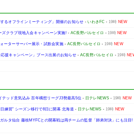
ズに関するオフラインミーティング」開催のお知らせ
-
いわきFC
-
19時
NEW
ーターズクラブ現地入会キャンペーン実施!
-
AC長野パルセイロ
-
19時
NEW
&ウォーターサーバー展示・試飲会実施
-
AC長野パルセイロ
-
19時
NEW
セイロ応援キャンペーン」ブース出展のお知らせ
-
AC長野パルセイロ
-
19時
NE
ユナイテッド意気込み 百年構想リーグJ3勢最高5位
-
日テレNEWS
-
19時
NEW
前日練習” シーズン移行で8日に開幕 北海道
-
日テレNEWS
-
19時
NEW
ベガルタ仙台 藤枝MYFCとの開幕戦は両チームの監督「師弟対決」にも注目!