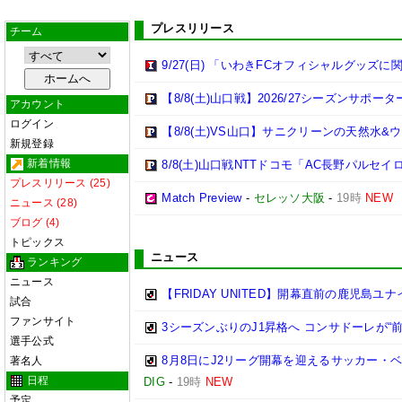
プレスリリース
チーム
9/27(日) 「いわきFCオフィシャルグッ
【8/8(土)山口戦】2026/27シーズンサポ
アカウント
ログイン
【8/8(土)VS山口】サニクリーンの天然水
新規登録
新着情報
8/8(土)山口戦NTTドコモ「AC長野パル
プレスリリース (25)
Match Preview
-
セレッソ大阪
-
19時
NEW
ニュース (28)
ブログ (4)
トピックス
ニュース
ランキング
ニュース
【FRIDAY UNITED】開幕直前の鹿児島
試合
ファンサイト
3シーズンぶりのJ1昇格へ コンサドーレが“
選手公式
8月8日にJ2リーグ開幕を迎えるサッカー・
著名人
日程
DIG
-
19時
NEW
予定