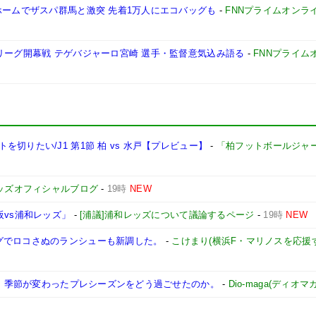
ホームでザスパ群馬と激突 先着1万人にエコバッグも
-
FNNプライムオンラ
リーグ開幕戦 テゲバジャーロ宮崎 選手・監督意気込み語る
-
FNNプライム
切りたい/J1 第1節 柏 vs 水戸【プレビュー】
-
「柏フットボールジャ
ッズオフィシャルブログ
-
19時
NEW
阪vs浦和レッズ」
-
[浦議]浦和レッズについて議論するページ
-
19時
NEW
グでロコさぬのランシューも新調した。
-
こけまり(横浜F・マリノスを応援
幕へ。季節が変わったプレシーズンをどう過ごせたのか。
-
Dio-maga(ディオマガ