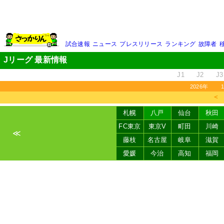
試合速報
ニュース
プレスリリース
ランキング
故障者
Jリーグ 最新情報
J1
J2
J3
2026年
＜
札幌
八戸
仙台
秋田
FC東京
東京V
町田
川崎
≪
藤枝
名古屋
岐阜
滋賀
愛媛
今治
高知
福岡