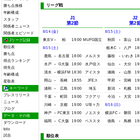
リーグ戦
勝ち点推移
年齢構成
J1
J2
スタッフ
第2節
第2
関係者ニュース
8/14 (金)
8/15 (土)
関係者エピソード
東京V
-
柏
19:00
MUFG国立
秋田
-
富山
18
Jリーグ記録
順位表
8/15 (土)
栃木C
-
八戸
18
勝ち点
鹿島
-
名古屋
18:00
メルスタ
藤枝
-
いわき
18
得点ランキング
水戸
-
G大阪
18:00
水戸信ス
仙台
-
大分
19
得失点
清水
-
横浜FM
18:30
アイスタ
湘南
-
山形
19
年齢構成
岡山
-
長崎
18:55
JFEス
甲府
-
宮崎
19
星取表
キーワード
浦和
-
広島
19:00
埼玉
新潟
-
札幌
19
プレスリリース
千葉
-
町田
19:00
フクアリ
今治
-
大宮
19
ニュース
川崎
-
京都
19:00
U等々力
8/16 (日)
ブログ
神戸
-
FC東京
19:00
ノエスタ
横浜FC
-
磐田
18
データ・その他
福岡
-
C大阪
19:00
ベススタ
徳島
-
鳥栖
19
ダウンロード
toto
試合
順位表