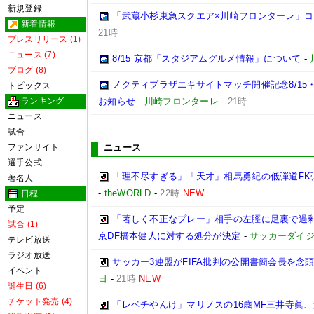
新規登録
「武蔵小杉東急スクエア×川崎フロンターレ」
新着情報
21時
プレスリリース (1)
ニュース (7)
8/15 京都「スタジアムグルメ情報」について
-
ブログ (8)
ノクティプラザエキサイトマッチ開催記念8/15
トピックス
ランキング
お知らせ
-
川崎フロンターレ
-
21時
ニュース
試合
ファンサイト
ニュース
選手公式
「理不尽すぎる」「天才」相馬勇紀の低弾道FK弾
著名人
-
theWORLD
-
22時
NEW
日程
予定
「著しく不正なプレー」相手の左脛に足裏で過剰
試合 (1)
京DF橋本健人に対する処分が決定
-
サッカーダイジ
テレビ放送
ラジオ放送
サッカー3連盟がFIFA批判の公開書簡会長を念
イベント
日
-
21時
NEW
誕生日 (6)
チケット発売 (4)
「レベチやんけ」マリノスの16歳MF三井寺眞、