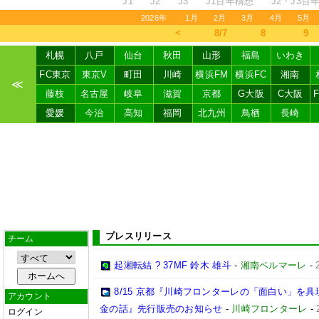
J1
J2
J3
J1百年構想
J2・J3百
2026年
1月
2月
3月
4月
5月
＜
8/7
8
9
札幌
八戸
仙台
秋田
山形
福島
いわき
FC東京
東京V
町田
川崎
横浜FM
横浜FC
湘南
≪
藤枝
名古屋
岐阜
滋賀
京都
G大阪
C大阪
愛媛
今治
高知
福岡
北九州
鳥栖
長崎
プレスリリース
チーム
起湘転結 ? 37MF 鈴木 雄斗
-
湘南ベルマーレ
-
8/15 京都『川崎フロンターレの「面白い」を
アカウント
金の話』先行販売のお知らせ
-
川崎フロンターレ
-
ログイン