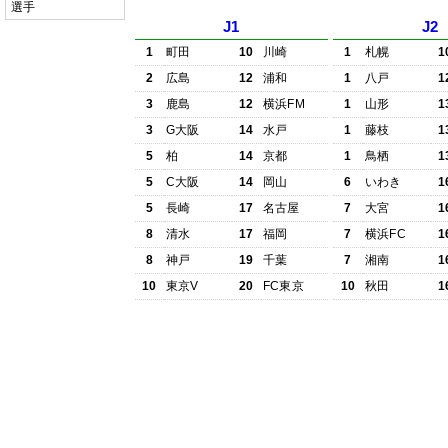
選手
J1
J2
1
町田
10
川崎
1
札幌
1
2
広島
12
浦和
1
八戸
1
3
鹿島
12
横浜FM
1
山形
1
3
G大阪
14
水戸
1
藤枝
1
5
柏
14
京都
1
鳥栖
1
5
C大阪
14
岡山
6
いわき
1
5
長崎
17
名古屋
7
大宮
1
8
清水
17
福岡
7
横浜FC
1
8
神戸
19
千葉
7
湘南
1
10
東京V
20
FC東京
10
秋田
1