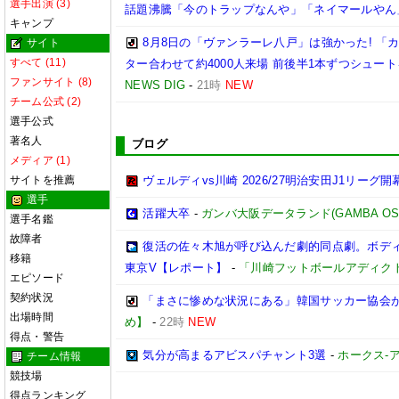
選手出演 (3)
話題沸騰「今のトラップなんや」「ネイマールやん
キャンプ
8月8日の「ヴァンラーレ八戸」は強かった! 
サイト
すべて (11)
ター合わせて約4000人来場 前後半1本ずつシュー
ファンサイト (8)
NEWS DIG
-
21時
NEW
チーム公式 (2)
選手公式
著名人
ブログ
メディア (1)
サイトを推薦
ヴェルディvs川崎 2026/27明治安田J1リーグ開
選手
活躍大卒
-
ガンバ大阪データランド(GAMBA OSAKA
選手名鑑
故障者
復活の佐々木旭が呼び込んだ劇的同点劇。ボディブ
移籍
東京V【レポート】
-
「川崎フットボールアディク
エピソード
契約状況
「まさに惨めな状況にある」韓国サッカー協会
出場時間
め】
-
22時
NEW
得点・警告
気分が高まるアビスパチャント3選
-
ホークス-ア
チーム情報
競技場
得点ランキング